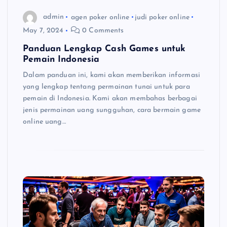
admin
agen poker online
judi poker online
May 7, 2024
0 Comments
Panduan Lengkap Cash Games untuk
Pemain Indonesia
Dalam panduan ini, kami akan memberikan informasi
yang lengkap tentang permainan tunai untuk para
pemain di Indonesia. Kami akan membahas berbagai
jenis permainan uang sungguhan, cara bermain game
online uang…