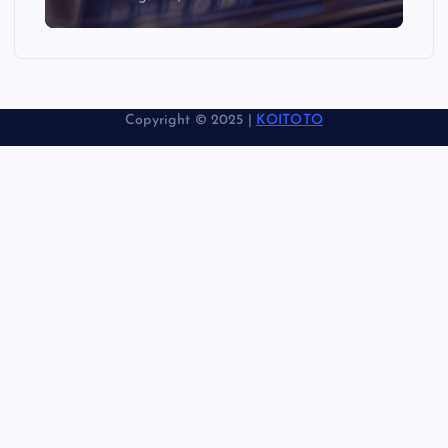
Copyright © 2025 |
KOITOTO