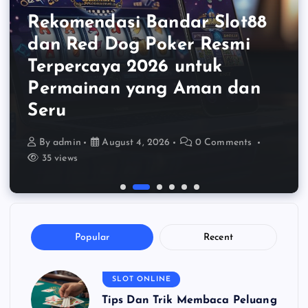
SLOT ONLINE
SLOT ONLINE
SLOT ONLINE
SLOT ONLINE
Rekomendasi Bandar Slot88
Cara Bermain Red Dog
Tips Dan Trik Membaca
dan Red Dog Poker Resmi
Panduan Lengkap Strategi
Poker Online Paling Gacor di
Daftar Situs Slot Online
Inovasi Fitur Interaktif Pada
Peluang Kartu di Permainan
Terpercaya 2026 untuk
Menang Taruhan Red Dog
Situs Slot777 2026: Panduan
dengan Layanan Pelanggan
Slot Online yang
Red Dog Poker Untuk
Permainan yang Aman dan
Poker Hari Ini: Tips dan Trik
Lengkap dan Strategi
24 Jam dan Respons Tercepat
Meningkatkan Peluang
Pemain Cerdas
Seru
Terbaik
Menang
di 2026
Kemenangan di Tahun 2026
By
By
By
By
By
By
admin
admin
admin
admin
admin
admin
August 5, 2026
August 4, 2026
August 3, 2026
August 2, 2026
August 1, 2026
July 31, 2026
0 Comments
0 Comments
0 Comments
0 Comments
0 Comments
0 Comments
29 views
35 views
24 views
38 views
45 views
52 views
Popular
Recent
SLOT ONLINE
Tips Dan Trik Membaca Peluang