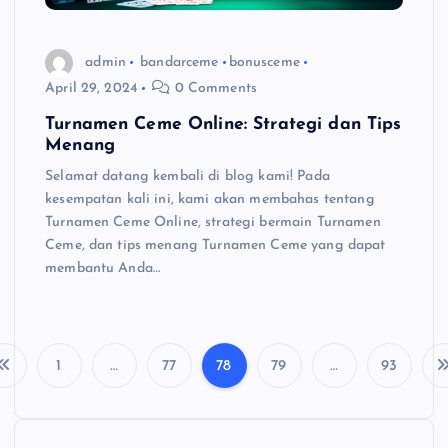
admin
bandarceme
bonusceme
April 29, 2024
0 Comments
Turnamen Ceme Online: Strategi dan Tips
Menang
Selamat datang kembali di blog kami! Pada
kesempatan kali ini, kami akan membahas tentang
Turnamen Ceme Online, strategi bermain Turnamen
Ceme, dan tips menang Turnamen Ceme yang dapat
membantu Anda…
1
…
77
78
79
…
93
P
o