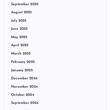
September 2025
August 2025
July 2025
June 2025
May 2025
April 2025
March 2025
February 2025
January 2025
December 2024
November 2024
October 2024
September 2024