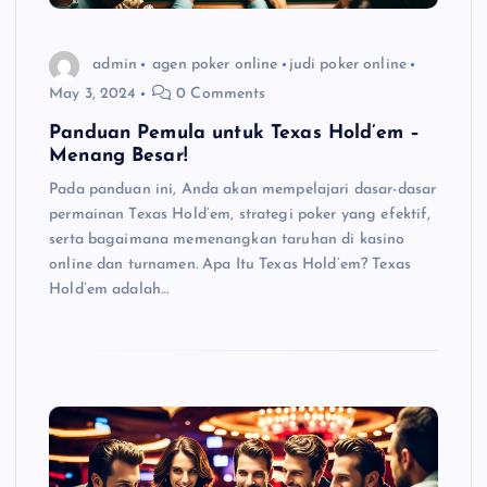
admin
agen poker online
judi poker online
May 3, 2024
0 Comments
Panduan Pemula untuk Texas Hold’em –
Menang Besar!
Pada panduan ini, Anda akan mempelajari dasar-dasar
permainan Texas Hold’em, strategi poker yang efektif,
serta bagaimana memenangkan taruhan di kasino
online dan turnamen. Apa Itu Texas Hold’em? Texas
Hold’em adalah…