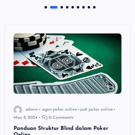
admin
agen poker online
judi poker online
May 8, 2024
0 Comments
Panduan Struktur Blind dalam Poker
Online