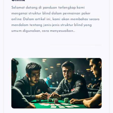
Selamat datang di panduan terlengkap kami
mengenai struktur blind dalam permainan poker
online. Dalam artikel ini, kami akan membahas secara
mendalam tentang jenis-jenis struktur blind yang
umum digunakan, cara menyesuaikan…