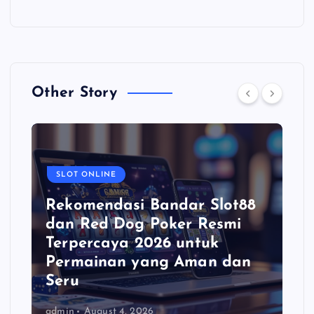
Other Story
SLOT ONLINE
Rekomendasi Bandar Slot88
dan Red Dog Poker Resmi
Terpercaya 2026 untuk
Permainan yang Aman dan
Seru
admin
August 4, 2026