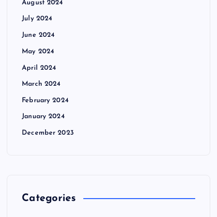
August 2024
July 2024
June 2024
May 2024
April 2024
March 2024
February 2024
January 2024
December 2023
Categories