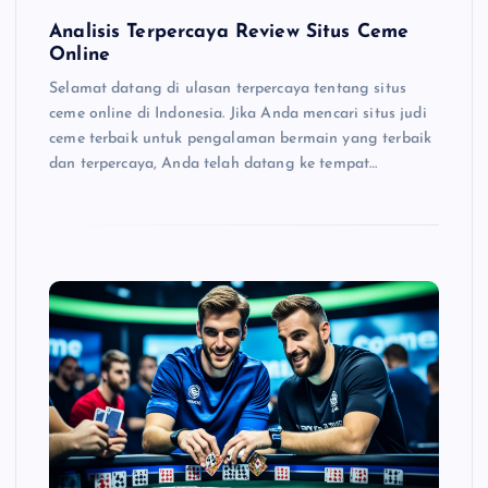
Analisis Terpercaya Review Situs Ceme
Online
Selamat datang di ulasan terpercaya tentang situs
ceme online di Indonesia. Jika Anda mencari situs judi
ceme terbaik untuk pengalaman bermain yang terbaik
dan terpercaya, Anda telah datang ke tempat…