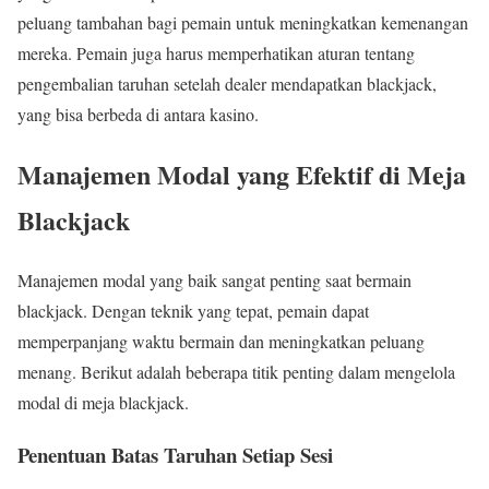
peluang tambahan bagi pemain untuk meningkatkan kemenangan
mereka. Pemain juga harus memperhatikan aturan tentang
pengembalian taruhan setelah dealer mendapatkan blackjack,
yang bisa berbeda di antara kasino.
Manajemen Modal yang Efektif di Meja
Blackjack
Manajemen modal yang baik sangat penting saat bermain
blackjack. Dengan teknik yang tepat, pemain dapat
memperpanjang waktu bermain dan meningkatkan peluang
menang. Berikut adalah beberapa titik penting dalam mengelola
modal di meja blackjack.
Penentuan Batas Taruhan Setiap Sesi