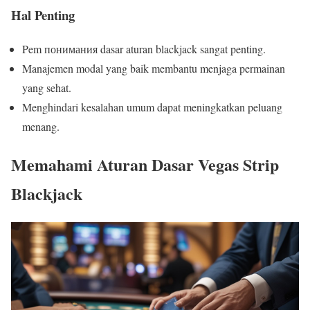
Hal Penting
Pem понимания dasar aturan blackjack sangat penting.
Manajemen modal yang baik membantu menjaga permainan
yang sehat.
Menghindari kesalahan umum dapat meningkatkan peluang
menang.
Memahami Aturan Dasar Vegas Strip
Blackjack