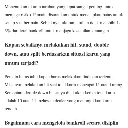
Menentukan ukuran taruhan yang tepat sangat penting untuk
menjaga risiko. Pemain disarankan untuk menetapkan batas untuk
setiap sesi bermain. Sebaiknya, ukuran taruhan tidak melebihi 1-
5% dari total bankroll untuk menjaga kestabilan keuangan.
Kapan sebaiknya melakukan hit, stand, double
down, atau split berdasarkan situasi kartu yang
umum terjadi?
Pemain harus tahu kapan harus melakukan tindakan tertentu.
Misalnya, melakukan hit saat total kartu mencapai 11 atau kurang.
Sementara double down biasanya dilakukan ketika total kartu
adalah 10 atau 11 melawan dealer yang menunjukkan kartu
rendah.
Bagaimana cara mengelola bankroll secara disiplin