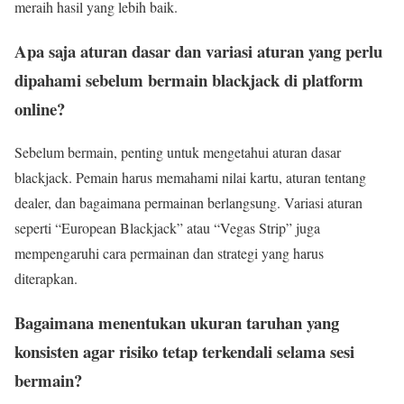
meraih hasil yang lebih baik.
Apa saja aturan dasar dan variasi aturan yang perlu
dipahami sebelum bermain blackjack di platform
online?
Sebelum bermain, penting untuk mengetahui aturan dasar
blackjack. Pemain harus memahami nilai kartu, aturan tentang
dealer, dan bagaimana permainan berlangsung. Variasi aturan
seperti “European Blackjack” atau “Vegas Strip” juga
mempengaruhi cara permainan dan strategi yang harus
diterapkan.
Bagaimana menentukan ukuran taruhan yang
konsisten agar risiko tetap terkendali selama sesi
bermain?