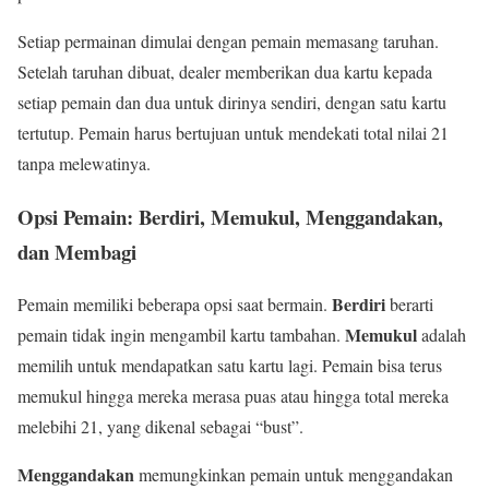
Setiap permainan dimulai dengan pemain memasang taruhan.
Setelah taruhan dibuat, dealer memberikan dua kartu kepada
setiap pemain dan dua untuk dirinya sendiri, dengan satu kartu
tertutup. Pemain harus bertujuan untuk mendekati total nilai 21
tanpa melewatinya.
Opsi Pemain: Berdiri, Memukul, Menggandakan,
dan Membagi
Berdiri
Pemain memiliki beberapa opsi saat bermain.
berarti
Memukul
pemain tidak ingin mengambil kartu tambahan.
adalah
memilih untuk mendapatkan satu kartu lagi. Pemain bisa terus
memukul hingga mereka merasa puas atau hingga total mereka
melebihi 21, yang dikenal sebagai “bust”.
Menggandakan
memungkinkan pemain untuk menggandakan