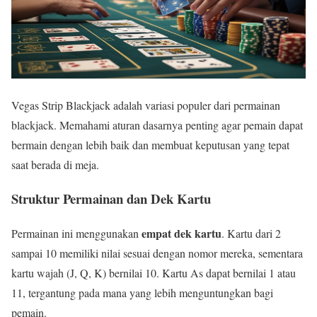
Vegas Strip Blackjack adalah variasi populer dari permainan
blackjack. Memahami aturan dasarnya penting agar pemain dapat
bermain dengan lebih baik dan membuat keputusan yang tepat
saat berada di meja.
Struktur Permainan dan Dek Kartu
empat dek kartu
Permainan ini menggunakan
. Kartu dari 2
sampai 10 memiliki nilai sesuai dengan nomor mereka, sementara
kartu wajah (J, Q, K) bernilai 10. Kartu As dapat bernilai 1 atau
11, tergantung pada mana yang lebih menguntungkan bagi
pemain.