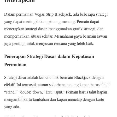
Dalam permainan Vegas Strip Blackjack, ada beberapa strategi
yang dapat meningkatkan peluang menang. Pemain dapat
menerapkan strategi dasar, menggunakan grafik strategi, dan
memperhatikan situasi sekitar. Memahami gaya bermain lawan
juga penting untuk menyusun rencana yang lebih baik.
Penerapan Strategi Dasar dalam Keputusan
Permainan
Strategi dasar adalah kunci untuk bermain Blackjack dengan
efektif. Ini termasuk aturan sederhana tentang kapan harus “hit,”
“stand,” “double down,” atau “split.” Pemain harus tahu kapan
mengambil kartu tambahan dan kapan menetap dengan kartu
yang ada.