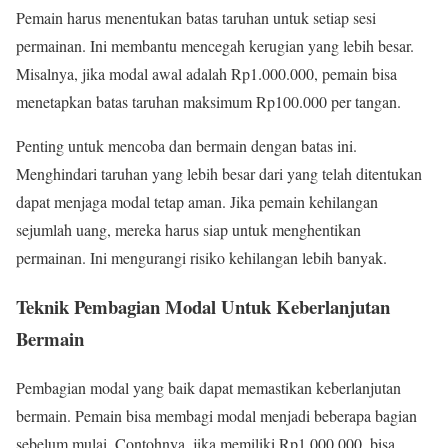
Pemain harus menentukan batas taruhan untuk setiap sesi
permainan. Ini membantu mencegah kerugian yang lebih besar.
Misalnya, jika modal awal adalah Rp1.000.000, pemain bisa
menetapkan batas taruhan maksimum Rp100.000 per tangan.
Penting untuk mencoba dan bermain dengan batas ini.
Menghindari taruhan yang lebih besar dari yang telah ditentukan
dapat menjaga modal tetap aman. Jika pemain kehilangan
sejumlah uang, mereka harus siap untuk menghentikan
permainan. Ini mengurangi risiko kehilangan lebih banyak.
Teknik Pembagian Modal Untuk Keberlanjutan
Bermain
Pembagian modal yang baik dapat memastikan keberlanjutan
bermain. Pemain bisa membagi modal menjadi beberapa bagian
sebelum mulai. Contohnya, jika memiliki Rp1.000.000, bisa