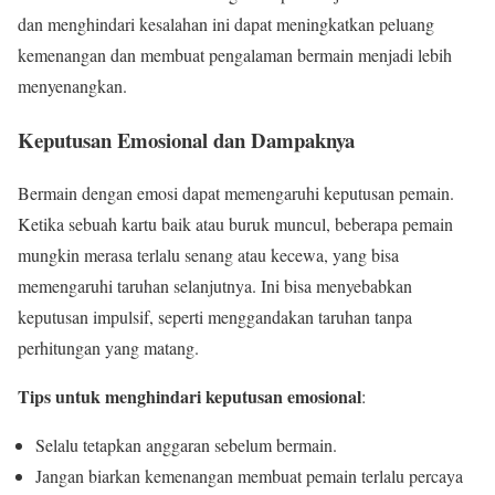
dan menghindari kesalahan ini dapat meningkatkan peluang
kemenangan dan membuat pengalaman bermain menjadi lebih
menyenangkan.
Keputusan Emosional dan Dampaknya
Bermain dengan emosi dapat memengaruhi keputusan pemain.
Ketika sebuah kartu baik atau buruk muncul, beberapa pemain
mungkin merasa terlalu senang atau kecewa, yang bisa
memengaruhi taruhan selanjutnya. Ini bisa menyebabkan
keputusan impulsif, seperti menggandakan taruhan tanpa
perhitungan yang matang.
Tips untuk menghindari keputusan emosional
:
Selalu tetapkan anggaran sebelum bermain.
Jangan biarkan kemenangan membuat pemain terlalu percaya