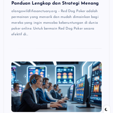
Panduan Lengkap dan Strategi Menang
olangowildlifesanctuary.org – Red Dog Poker adalah
permainan yang menarik dan mudah dimainkan bagi
mereka yang ingin mencoba keberuntungan di dunia
poker online. Untuk bermain Red Dog Poker secara
efektif di…