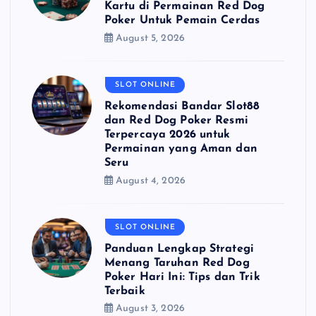
Kartu di Permainan Red Dog
Poker Untuk Pemain Cerdas
August 5, 2026
SLOT ONLINE
Rekomendasi Bandar Slot88
dan Red Dog Poker Resmi
Terpercaya 2026 untuk
Permainan yang Aman dan
Seru
August 4, 2026
SLOT ONLINE
Panduan Lengkap Strategi
Menang Taruhan Red Dog
Poker Hari Ini: Tips dan Trik
Terbaik
August 3, 2026