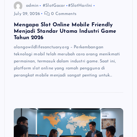
admin
#SlotGacor
#SlotHariIni
July 29, 2026
0 Comments
Mengapa Slot Online Mobile Friendly
Menjadi Standar Utama Industri Game
Tahun 2026
olangowildlifesanctuary.org – Perkembangan
teknologi mobil telah merubah cara orang menikmati
permainan, termasuk dalam industri game. Saat ini,
platform slot online yang ramah pengguna di
perangkat mobile menjadi sangat penting untuk…