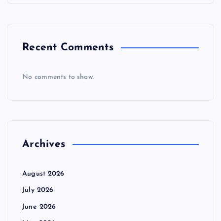
Recent Comments
No comments to show.
Archives
August 2026
July 2026
June 2026