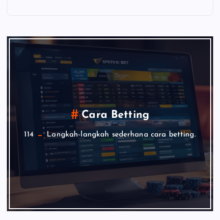
Cara Betting
114
Langkah-langkah sederhana cara betting.