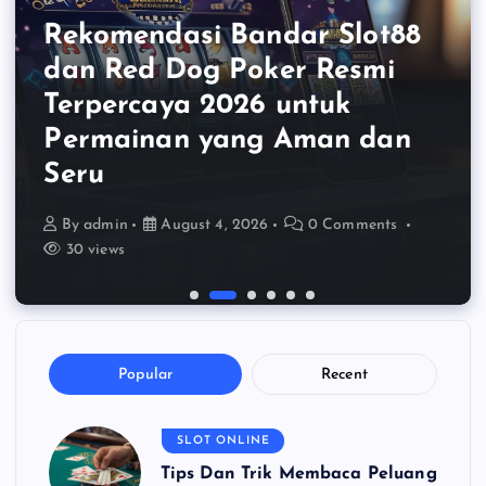
SLOT ONLINE
SLOT ONLINE
SLOT ONLINE
SLOT ONLINE
Rekomendasi Bandar Slot88
Cara Bermain Red Dog
Tips Dan Trik Membaca
dan Red Dog Poker Resmi
Panduan Lengkap Strategi
Poker Online Paling Gacor di
Daftar Situs Slot Online
Inovasi Fitur Interaktif Pada
Peluang Kartu di Permainan
Terpercaya 2026 untuk
Menang Taruhan Red Dog
Situs Slot777 2026: Panduan
dengan Layanan Pelanggan
Slot Online yang
Red Dog Poker Untuk
Permainan yang Aman dan
Poker Hari Ini: Tips dan Trik
Lengkap dan Strategi
24 Jam dan Respons Tercepat
Meningkatkan Peluang
Pemain Cerdas
Seru
Terbaik
Menang
di 2026
Kemenangan di Tahun 2026
By
By
By
By
By
By
admin
admin
admin
admin
admin
admin
August 5, 2026
August 4, 2026
August 3, 2026
August 2, 2026
August 1, 2026
July 31, 2026
0 Comments
0 Comments
0 Comments
0 Comments
0 Comments
0 Comments
25 views
30 views
23 views
32 views
40 views
50 views
Popular
Recent
SLOT ONLINE
Tips Dan Trik Membaca Peluang