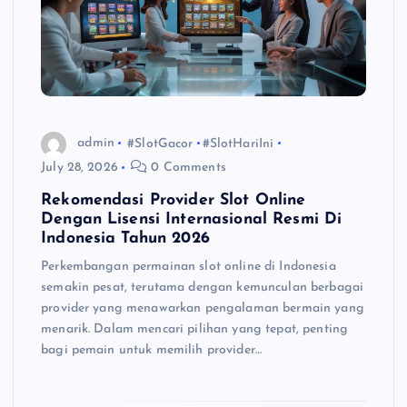
admin
#SlotGacor
#SlotHariIni
July 28, 2026
0 Comments
Rekomendasi Provider Slot Online
Dengan Lisensi Internasional Resmi Di
Indonesia Tahun 2026
Perkembangan permainan slot online di Indonesia
semakin pesat, terutama dengan kemunculan berbagai
provider yang menawarkan pengalaman bermain yang
menarik. Dalam mencari pilihan yang tepat, penting
bagi pemain untuk memilih provider…