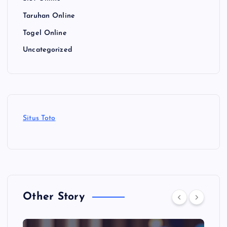
Taruhan Online
Togel Online
Uncategorized
Situs Toto
Other Story