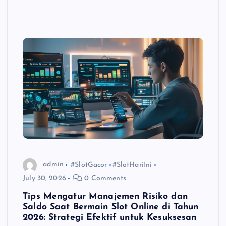
admin
#SlotGacor
#SlotHariIni
July 30, 2026
0 Comments
Tips Mengatur Manajemen Risiko dan
Saldo Saat Bermain Slot Online di Tahun
2026: Strategi Efektif untuk Kesuksesan