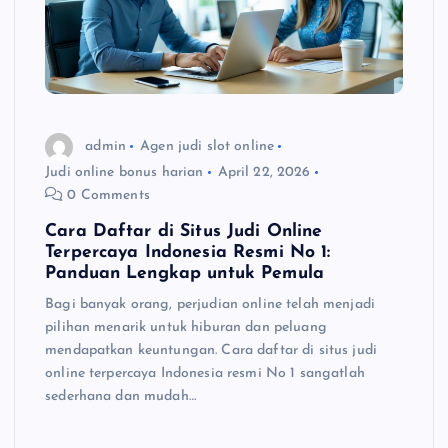
admin
Agen judi slot online
Judi online bonus harian
April 22, 2026
0 Comments
Cara Daftar di Situs Judi Online
Terpercaya Indonesia Resmi No 1:
Panduan Lengkap untuk Pemula
Bagi banyak orang, perjudian online telah menjadi
pilihan menarik untuk hiburan dan peluang
mendapatkan keuntungan. Cara daftar di situs judi
online terpercaya Indonesia resmi No 1 sangatlah
sederhana dan mudah…