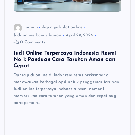
admin
Agen judi slot online
Judi online bonus harian
April 28, 2026
0 Comments
Judi Online Terpercaya Indonesia Resmi
No 1: Panduan Cara Taruhan Aman dan
Cepat
Dunia judi online di Indonesia terus berkembang,
menawarkan berbagai opsi untuk penggemar taruhan.
Judi online terpercaya Indonesia resmi nomor 1
memberikan cara taruhan yang aman dan cepat bagi
para pemain…