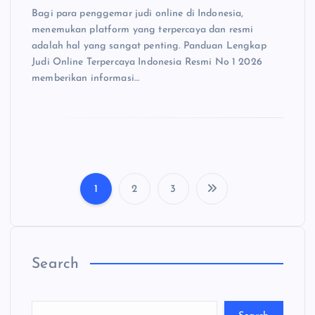
Bagi para penggemar judi online di Indonesia,
menemukan platform yang terpercaya dan resmi
adalah hal yang sangat penting. Panduan Lengkap
Judi Online Terpercaya Indonesia Resmi No 1 2026
memberikan informasi…
1
2
3
P
o
Search
s
t