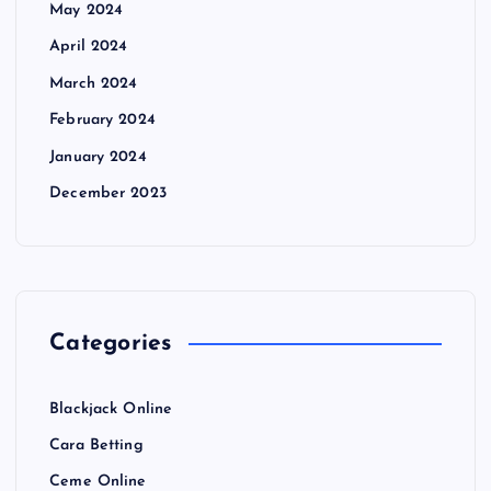
May 2024
April 2024
March 2024
February 2024
January 2024
December 2023
Categories
Blackjack Online
Cara Betting
Ceme Online