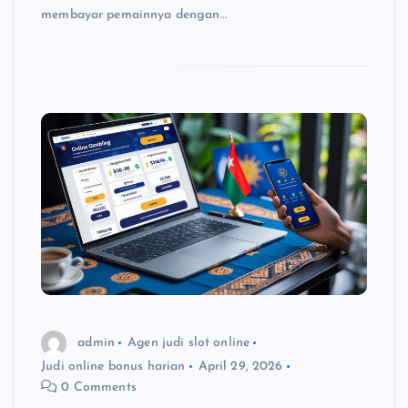
membayar pemainnya dengan…
admin
Agen judi slot online
Judi online bonus harian
April 29, 2026
0 Comments