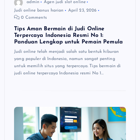
admin
Agen judi slot online
Judi online bonus harian
April 23, 2026
0 Comments
Tips Aman Bermain di Judi Online
Terpercaya Indonesia Resmi No 1:
Panduan Lengkap untuk Pemain Pemula
Judi online telah menjadi salah satu bentuk hiburan
yang populer di Indonesia, namun sangat penting
untuk memilih situs yang terpercaya. Tips bermain di
judi online terpercaya Indonesia resmi No 1…