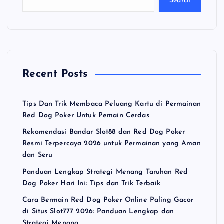
Search
s
p
a
Recent Posts
g
Tips Dan Trik Membaca Peluang Kartu di Permainan
i
Red Dog Poker Untuk Pemain Cerdas
Rekomendasi Bandar Slot88 dan Red Dog Poker
n
Resmi Terpercaya 2026 untuk Permainan yang Aman
dan Seru
a
Panduan Lengkap Strategi Menang Taruhan Red
Dog Poker Hari Ini: Tips dan Trik Terbaik
t
Cara Bermain Red Dog Poker Online Paling Gacor
i
di Situs Slot777 2026: Panduan Lengkap dan
Strategi Menang