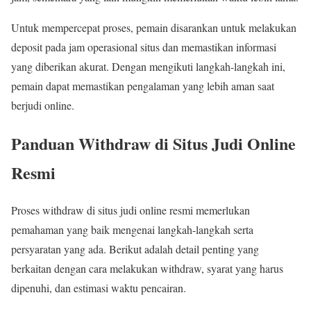
Untuk mempercepat proses, pemain disarankan untuk melakukan
deposit pada jam operasional situs dan memastikan informasi
yang diberikan akurat. Dengan mengikuti langkah-langkah ini,
pemain dapat memastikan pengalaman yang lebih aman saat
berjudi online.
Panduan Withdraw di Situs Judi Online
Resmi
Proses withdraw di situs judi online resmi memerlukan
pemahaman yang baik mengenai langkah-langkah serta
persyaratan yang ada. Berikut adalah detail penting yang
berkaitan dengan cara melakukan withdraw, syarat yang harus
dipenuhi, dan estimasi waktu pencairan.