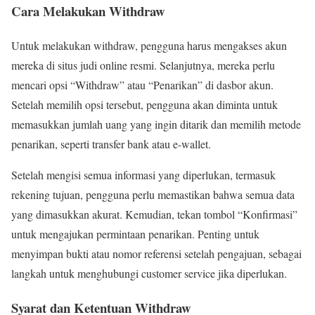
Cara Melakukan Withdraw
Untuk melakukan withdraw, pengguna harus mengakses akun
mereka di situs judi online resmi. Selanjutnya, mereka perlu
mencari opsi “Withdraw” atau “Penarikan” di dasbor akun.
Setelah memilih opsi tersebut, pengguna akan diminta untuk
memasukkan jumlah uang yang ingin ditarik dan memilih metode
penarikan, seperti transfer bank atau e-wallet.
Setelah mengisi semua informasi yang diperlukan, termasuk
rekening tujuan, pengguna perlu memastikan bahwa semua data
yang dimasukkan akurat. Kemudian, tekan tombol “Konfirmasi”
untuk mengajukan permintaan penarikan. Penting untuk
menyimpan bukti atau nomor referensi setelah pengajuan, sebagai
langkah untuk menghubungi customer service jika diperlukan.
Syarat dan Ketentuan Withdraw