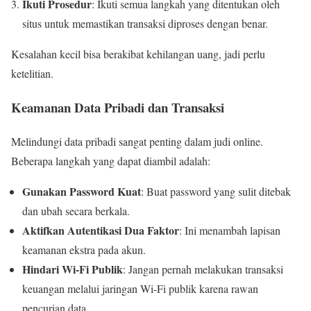
Ikuti Prosedur
: Ikuti semua langkah yang ditentukan oleh
situs untuk memastikan transaksi diproses dengan benar.
Kesalahan kecil bisa berakibat kehilangan uang, jadi perlu
ketelitian.
Keamanan Data Pribadi dan Transaksi
Melindungi data pribadi sangat penting dalam judi online.
Beberapa langkah yang dapat diambil adalah:
Gunakan Password Kuat
: Buat password yang sulit ditebak
dan ubah secara berkala.
Aktifkan Autentikasi Dua Faktor
: Ini menambah lapisan
keamanan ekstra pada akun.
Hindari Wi-Fi Publik
: Jangan pernah melakukan transaksi
keuangan melalui jaringan Wi-Fi publik karena rawan
pencurian data.