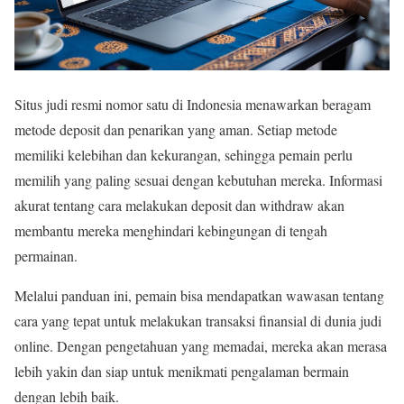
Situs judi resmi nomor satu di Indonesia menawarkan beragam
metode deposit dan penarikan yang aman. Setiap metode
memiliki kelebihan dan kekurangan, sehingga pemain perlu
memilih yang paling sesuai dengan kebutuhan mereka. Informasi
akurat tentang cara melakukan deposit dan withdraw akan
membantu mereka menghindari kebingungan di tengah
permainan.
Melalui panduan ini, pemain bisa mendapatkan wawasan tentang
cara yang tepat untuk melakukan transaksi finansial di dunia judi
online. Dengan pengetahuan yang memadai, mereka akan merasa
lebih yakin dan siap untuk menikmati pengalaman bermain
dengan lebih baik.