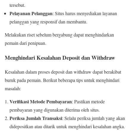
tersebut.
Pelayanan Pelanggan
: Situs harus menyediakan layanan
pelanggan yang responsif dan membantu.
Melakukan riset sebelum bergabung dapat menghindarkan
pemain dari penipuan.
Menghindari Kesalahan Deposit dan Withdraw
Kesalahan dalam proses deposit dan withdraw dapat berakibat
buruk pada pemain. Berikut beberapa tips untuk menghindari
masalah:
Verifikasi Metode Pembayaran
: Pastikan metode
pembayaran yang digunakan diterima oleh situs.
Periksa Jumlah Transaksi
: Selalu periksa jumlah yang akan
didepositkan atau ditarik untuk menghindari kesalahan angka.