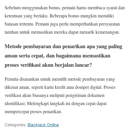
Sebelum menggunakan bonus, pemain harus membaca syarat dan
ketentuan yang berlaku. Beberapa bonus mungkin memiliki
batasan tertentu. Pemain juga perlu memperhatikan persyaratan
taruhan untuk memastikan mereka dapat menarik kemenangan.
Metode pembayaran dan penarikan apa yang paling
aman serta cepat, dan bagaimana memastikan
proses verifikasi akun berjalan lancar?
Pemula disarankan untuk memilih metode pembayaran yang
dikenal aman, seperti kartu kredit atau dompet digital. Proses
verifikasi akun biasanya meliputi pengiriman dokumen
identifikasi. Melengkapi langkah ini dengan cepat dapat
mempercepat proses penarikan.
Categories:
Blackjack Online