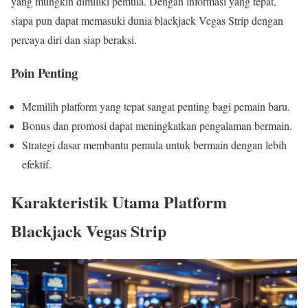
yang mungkin dimiliki pemula. Dengan informasi yang tepat,
siapa pun dapat memasuki dunia blackjack Vegas Strip dengan
percaya diri dan siap beraksi.
Poin Penting
Memilih platform yang tepat sangat penting bagi pemain baru.
Bonus dan promosi dapat meningkatkan pengalaman bermain.
Strategi dasar membantu pemula untuk bermain dengan lebih
efektif.
Karakteristik Utama Platform
Blackjack Vegas Strip