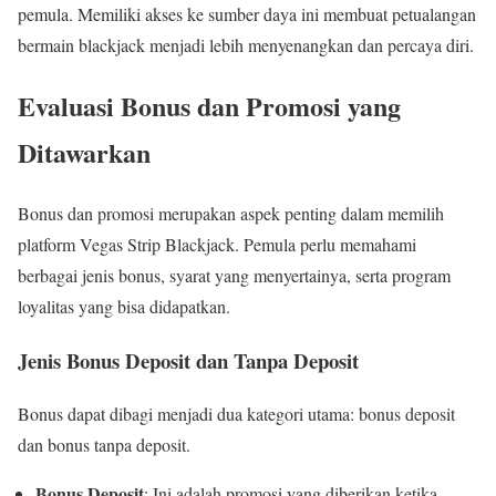
pemula. Memiliki akses ke sumber daya ini membuat petualangan
bermain blackjack menjadi lebih menyenangkan dan percaya diri.
Evaluasi Bonus dan Promosi yang
Ditawarkan
Bonus dan promosi merupakan aspek penting dalam memilih
platform Vegas Strip Blackjack. Pemula perlu memahami
berbagai jenis bonus, syarat yang menyertainya, serta program
loyalitas yang bisa didapatkan.
Jenis Bonus Deposit dan Tanpa Deposit
Bonus dapat dibagi menjadi dua kategori utama: bonus deposit
dan bonus tanpa deposit.
Bonus Deposit
: Ini adalah promosi yang diberikan ketika