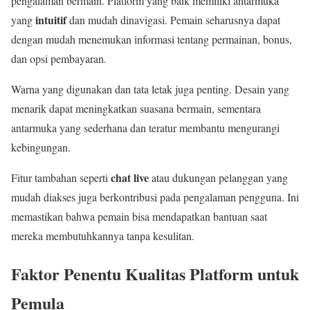
pengalaman bermain. Platform yang baik memiliki antarmuka
intuitif
yang
dan mudah dinavigasi. Pemain seharusnya dapat
dengan mudah menemukan informasi tentang permainan, bonus,
dan opsi pembayaran.
Warna yang digunakan dan tata letak juga penting. Desain yang
menarik dapat meningkatkan suasana bermain, sementara
antarmuka yang sederhana dan teratur membantu mengurangi
kebingungan.
chat live
Fitur tambahan seperti
atau dukungan pelanggan yang
mudah diakses juga berkontribusi pada pengalaman pengguna. Ini
memastikan bahwa pemain bisa mendapatkan bantuan saat
mereka membutuhkannya tanpa kesulitan.
Faktor Penentu Kualitas Platform untuk
Pemula