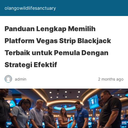
olangowildlifesanctuary
Panduan Lengkap Memilih
Platform Vegas Strip Blackjack
Terbaik untuk Pemula Dengan
Strategi Efektif
admin
2 months ago