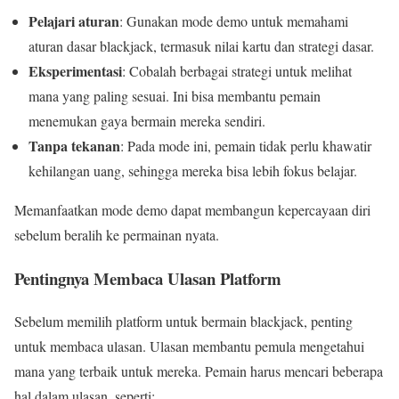
Pelajari aturan
: Gunakan mode demo untuk memahami
aturan dasar blackjack, termasuk nilai kartu dan strategi dasar.
Eksperimentasi
: Cobalah berbagai strategi untuk melihat
mana yang paling sesuai. Ini bisa membantu pemain
menemukan gaya bermain mereka sendiri.
Tanpa tekanan
: Pada mode ini, pemain tidak perlu khawatir
kehilangan uang, sehingga mereka bisa lebih fokus belajar.
Memanfaatkan mode demo dapat membangun kepercayaan diri
sebelum beralih ke permainan nyata.
Pentingnya Membaca Ulasan Platform
Sebelum memilih platform untuk bermain blackjack, penting
untuk membaca ulasan. Ulasan membantu pemula mengetahui
mana yang terbaik untuk mereka. Pemain harus mencari beberapa
hal dalam ulasan, seperti: