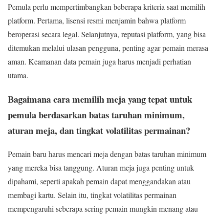
Pemula perlu mempertimbangkan beberapa kriteria saat memilih
platform. Pertama, lisensi resmi menjamin bahwa platform
beroperasi secara legal. Selanjutnya, reputasi platform, yang bisa
ditemukan melalui ulasan pengguna, penting agar pemain merasa
aman. Keamanan data pemain juga harus menjadi perhatian
utama.
Bagaimana cara memilih meja yang tepat untuk
pemula berdasarkan batas taruhan minimum,
aturan meja, dan tingkat volatilitas permainan?
Pemain baru harus mencari meja dengan batas taruhan minimum
yang mereka bisa tanggung. Aturan meja juga penting untuk
dipahami, seperti apakah pemain dapat menggandakan atau
membagi kartu. Selain itu, tingkat volatilitas permainan
mempengaruhi seberapa sering pemain mungkin menang atau