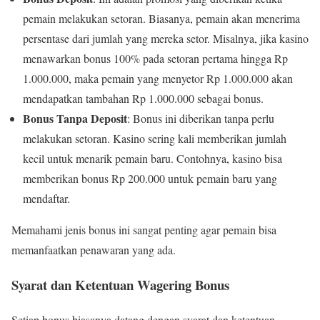
pemain melakukan setoran. Biasanya, pemain akan menerima
persentase dari jumlah yang mereka setor. Misalnya, jika kasino
menawarkan bonus 100% pada setoran pertama hingga Rp
1.000.000, maka pemain yang menyetor Rp 1.000.000 akan
mendapatkan tambahan Rp 1.000.000 sebagai bonus.
Bonus Tanpa Deposit
: Bonus ini diberikan tanpa perlu
melakukan setoran. Kasino sering kali memberikan jumlah
kecil untuk menarik pemain baru. Contohnya, kasino bisa
memberikan bonus Rp 200.000 untuk pemain baru yang
mendaftar.
Memahami jenis bonus ini sangat penting agar pemain bisa
memanfaatkan penawaran yang ada.
Syarat dan Ketentuan Wagering Bonus
Setiap bonus biasanya datang dengan syarat dan ketentuan.