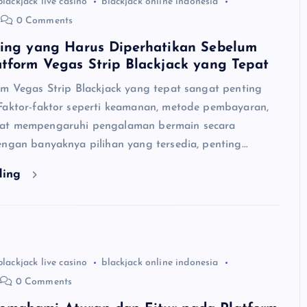
blackjack live casino
blackjack online indonesia
0 Comments
ting yang Harus Diperhatikan Sebelum
tform Vegas Strip Blackjack yang Tepat
rm Vegas Strip Blackjack yang tepat sangat penting
Faktor-faktor seperti keamanan, metode pembayaran,
at mempengaruhi pengalaman bermain secara
engan banyaknya pilihan yang tersedia, penting…
ding
blackjack live casino
blackjack online indonesia
0 Comments