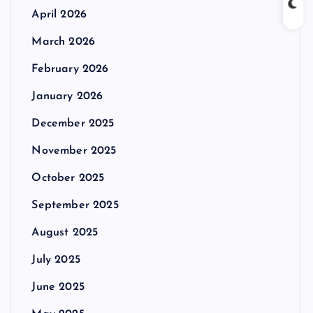
April 2026
March 2026
February 2026
January 2026
December 2025
November 2025
October 2025
September 2025
August 2025
July 2025
June 2025