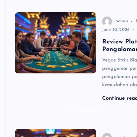
admin
June 30, 2026
Review Plat
Pengalaman
Vegas Strip Bl
penggemar perm
pengalaman pe
kemudahan aks
Continue rea