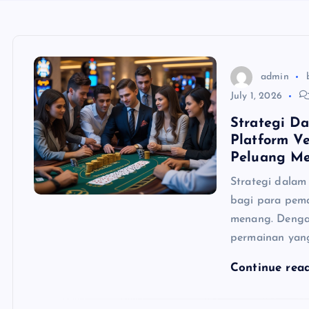
admin
July 1, 2026
Strategi D
Platform V
Peluang M
Strategi dalam
bagi para pema
menang. Denga
permainan yang
Continue rea