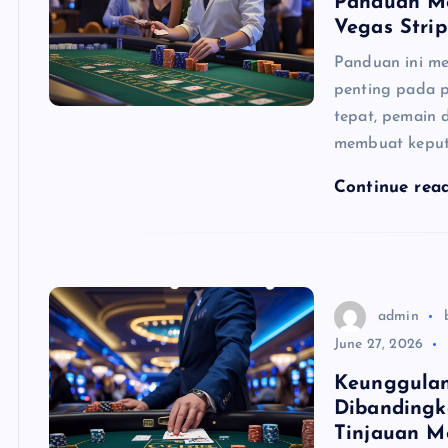
Panduan Me
Vegas Stri
Panduan ini m
penting pada p
tepat, pemain
membuat keputu
Continue rea
admin
June 27, 2026
Keunggulan
Dibandingk
Tinjauan 