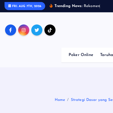
S
Trending News:
R
e
k
o
m
e
n
d
a
s
i
B
FRI. AUG 7TH, 2026
k
i
p
t
o
c
o
Poker Online
Taruha
n
t
e
n
t
Home
Strategi Dasar yang S