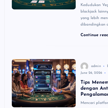
Kedudukan Vega
blackjack lain
yang lebih men
dibandingkan d
Continue rea
admin
June 26, 2026
Tips Menem
dengan An
Pengalaman
Mencari platfo