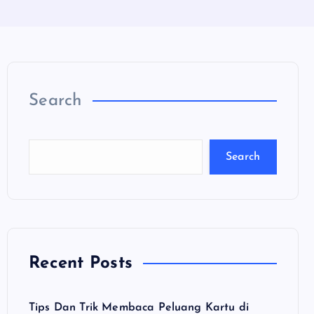
Search
Search
Recent Posts
Tips Dan Trik Membaca Peluang Kartu di