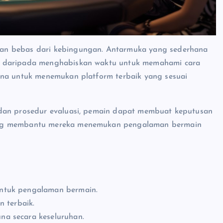
an bebas dari kebingungan. Antarmuka yang sederhana
, daripada menghabiskan waktu untuk memahami cara
una untuk menemukan platform terbaik yang sesuai
 dan prosedur evaluasi, pemain dapat membuat keputusan
yang membantu mereka menemukan pengalaman bermain
ntuk pengalaman bermain.
 terbaik.
a secara keseluruhan.