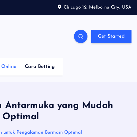
Chicago 12, Melborne City, USA
Get Started
 Online
Cara Betting
an Antarmuka yang Mudah
 Optimal
n untuk Pengalaman Bermain Optimal