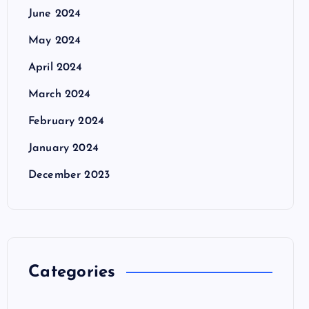
June 2024
May 2024
April 2024
March 2024
February 2024
January 2024
December 2023
Categories