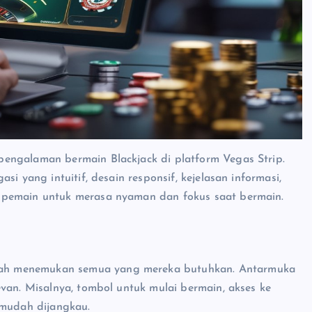
engalaman bermain Blackjack di platform Vegas Strip.
i yang intuitif, desain responsif, kejelasan informasi,
 pemain untuk merasa nyaman dan fokus saat bermain.
ah menemukan semua yang mereka butuhkan. Antarmuka
van. Misalnya, tombol untuk mulai bermain, akses ke
 mudah dijangkau.