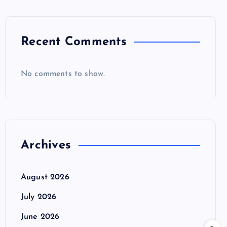
Recent Comments
No comments to show.
Archives
August 2026
July 2026
June 2026