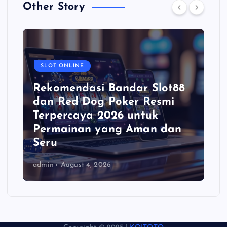
Other Story
SLOT ONLINE
Rekomendasi Bandar Slot88
dan Red Dog Poker Resmi
Terpercaya 2026 untuk
Permainan yang Aman dan
Seru
admin
August 4, 2026