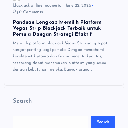
blackjack online indonesia
June 22, 2026
0 Comments
Panduan Lengkap Memilih Platform
Vegas Strip Blackjack Terbaik untuk
Pemula Dengan Strategi Efektif
Memilih platform blackjack Vegas Strip yang tepat
sangat penting bagi pemula. Dengan memahami
karakteristik utama dan faktor penentu kualitas,
seseorang dapat menemukan platform yang sesuai
dengan kebutuhan mereka. Banyak orang…
Search
Search