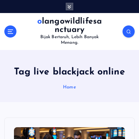
S
k
i
olangowildlifesa
p
nctuary
t
Bijak Bertaruh, Lebih Banyak
o
Menang.
c
o
n
t
Tag live blackjack online
e
n
Home
t