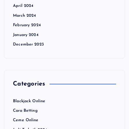
April 2024
March 2024
February 2024
January 2024
December 2023
Categories
Blackjack Online
Cara Betting
Ceme Online