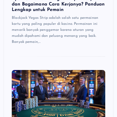
dan Bagaimana Cara Kerjanya? Panduan
Lengkap untuk Pemain
Blackjack Vegas Strip adalah salah satu permainan
kartu yang paling populer di kasino. Permainan ini
menarik banyak penggemar karena aturan yang
mudah dipahami dan peluang menang yang baik.
Banyak pemain,…