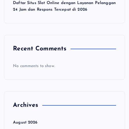
Daftar Situs Slot Online dengan Layanan Pelanggan
24 Jam dan Respons Tercepat di 2026
Recent Comments
No comments to show.
Archives
August 2026