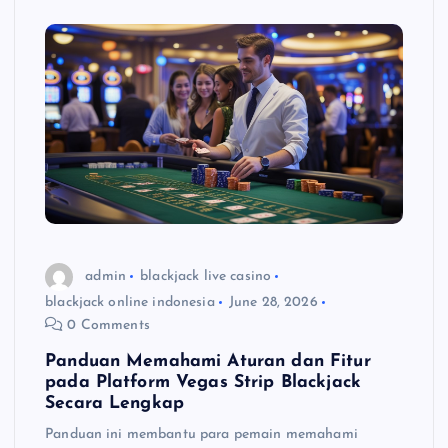
admin
blackjack live casino
blackjack online indonesia
June 28, 2026
0 Comments
Panduan Memahami Aturan dan Fitur
pada Platform Vegas Strip Blackjack
Secara Lengkap
Panduan ini membantu para pemain memahami