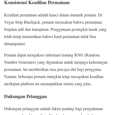
Konsistensi Keadilan Permainan
Keadilan permainan adalah kunci dalam menarik pemain. Di
Vegas Strip Blackjack, pemain merasakan bahwa permainan
berjalan adil dan transparan. Penggunaan perangkat lunak yang
telah teruji memastikan bahwa hasil permainan tidak bisa
dimanipulasi.
Pemain dapat mengakses informasi tentang RNG (Random
Number Generator) yang digunakan untuk menjaga keheningan
permainan. Ini memberikan rasa percaya diri bagi pengguna.
Namun, beberapa pemain mungkin tetap meragukan keadilan
meskipun platform ini menunjukkan sistem yang jelas.
Dukungan Pelanggan
Dukungan pelanggan adalah faktor penting bagi pengalaman