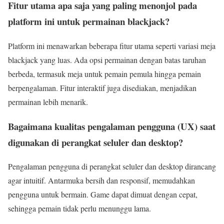
Fitur utama apa saja yang paling menonjol pada
platform ini untuk permainan blackjack?
Platform ini menawarkan beberapa fitur utama seperti variasi meja
blackjack yang luas. Ada opsi permainan dengan batas taruhan
berbeda, termasuk meja untuk pemain pemula hingga pemain
berpengalaman. Fitur interaktif juga disediakan, menjadikan
permainan lebih menarik.
Bagaimana kualitas pengalaman pengguna (UX) saat
digunakan di perangkat seluler dan desktop?
Pengalaman pengguna di perangkat seluler dan desktop dirancang
agar intuitif. Antarmuka bersih dan responsif, memudahkan
pengguna untuk bermain. Game dapat dimuat dengan cepat,
sehingga pemain tidak perlu menunggu lama.