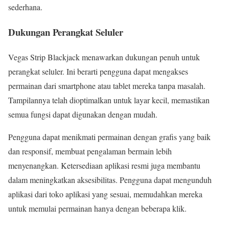
sederhana.
Dukungan Perangkat Seluler
Vegas Strip Blackjack menawarkan dukungan penuh untuk
perangkat seluler. Ini berarti pengguna dapat mengakses
permainan dari smartphone atau tablet mereka tanpa masalah.
Tampilannya telah dioptimalkan untuk layar kecil, memastikan
semua fungsi dapat digunakan dengan mudah.
Pengguna dapat menikmati permainan dengan grafis yang baik
dan responsif, membuat pengalaman bermain lebih
menyenangkan. Ketersediaan aplikasi resmi juga membantu
dalam meningkatkan aksesibilitas. Pengguna dapat mengunduh
aplikasi dari toko aplikasi yang sesuai, memudahkan mereka
untuk memulai permainan hanya dengan beberapa klik.