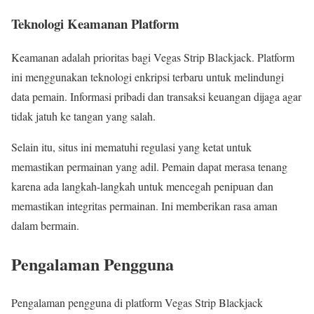
Teknologi Keamanan Platform
Keamanan adalah prioritas bagi Vegas Strip Blackjack. Platform
ini menggunakan teknologi enkripsi terbaru untuk melindungi
data pemain. Informasi pribadi dan transaksi keuangan dijaga agar
tidak jatuh ke tangan yang salah.
Selain itu, situs ini mematuhi regulasi yang ketat untuk
memastikan permainan yang adil. Pemain dapat merasa tenang
karena ada langkah-langkah untuk mencegah penipuan dan
memastikan integritas permainan. Ini memberikan rasa aman
dalam bermain.
Pengalaman Pengguna
Pengalaman pengguna di platform Vegas Strip Blackjack