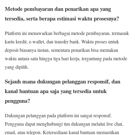
Metode pembayaran dan penarikan apa yang
tersedia, serta berapa estimasi waktu prosesnya?
Platform ini menawarkan berbagai metode pembayaran, termasuk
kartu kredit, e-wallet, dan transfer bank. Waktu proses untuk
deposit biasanya instan, sementara penarikan bisa memakan
waktu antara satu hingga tiga hari kerja, tergantung pada metode
yang dipilih.
Sejauh mana dukungan pelanggan responsif, dan
kanal bantuan apa saja yang tersedia untuk
pengguna?
Dukungan pelanggan pada platform ini sangat responsif.
Pengguna dapat menghubungi tim dukungan melalui live chat,
email, atau telepon. Ketersediaan kanal bantuan memastikan