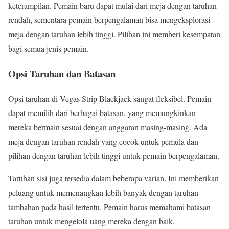
keterampilan. Pemain baru dapat mulai dari meja dengan taruhan
rendah, sementara pemain berpengalaman bisa mengeksplorasi
meja dengan taruhan lebih tinggi. Pilihan ini memberi kesempatan
bagi semua jenis pemain.
Opsi Taruhan dan Batasan
Opsi taruhan di Vegas Strip Blackjack sangat fleksibel. Pemain
dapat memilih dari berbagai batasan, yang memungkinkan
mereka bermain sesuai dengan anggaran masing-masing. Ada
meja dengan taruhan rendah yang cocok untuk pemula dan
pilihan dengan taruhan lebih tinggi untuk pemain berpengalaman.
Taruhan sisi juga tersedia dalam beberapa varian. Ini memberikan
peluang untuk memenangkan lebih banyak dengan taruhan
tambahan pada hasil tertentu. Pemain harus memahami batasan
taruhan untuk mengelola uang mereka dengan baik.