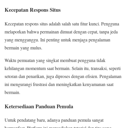
Kecepatan Respons Situs
Kecepatan respons situs adalah salah satu fitur kunci. Pengguna
melaporkan bahwa permainan dimuat dengan cepat, tanpa jeda
yang mengganggu. Ini penting untuk menjaga pengalaman
bermain yang mulus.
Waktu pemuatan yang singkat membuat pengguna tidak
kehilangan momentum saat bermain. Selain itu, transaksi, seperti
setoran dan penarikan, juga diproses dengan efisien. Pengalaman
ini mengurangi frustrasi dan meningkatkan kenyamanan saat
bermain.
Ketersediaan Panduan Pemula
Untuk pendatang baru, adanya panduan pemula sangat
bermanfaat. Platform ini menyediakan tutorial dan tips yang