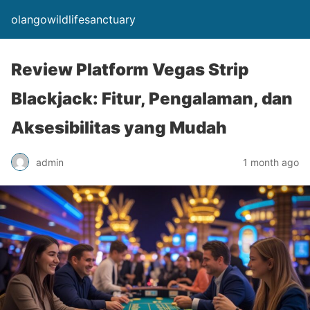
olangowildlifesanctuary
Review Platform Vegas Strip
Blackjack: Fitur, Pengalaman, dan
Aksesibilitas yang Mudah
admin
1 month ago