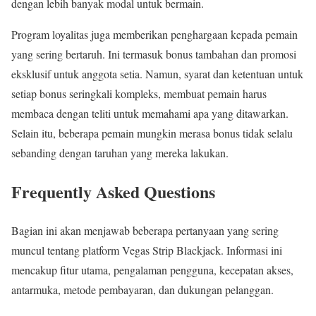
dengan lebih banyak modal untuk bermain.
Program loyalitas juga memberikan penghargaan kepada pemain
yang sering bertaruh. Ini termasuk bonus tambahan dan promosi
eksklusif untuk anggota setia. Namun, syarat dan ketentuan untuk
setiap bonus seringkali kompleks, membuat pemain harus
membaca dengan teliti untuk memahami apa yang ditawarkan.
Selain itu, beberapa pemain mungkin merasa bonus tidak selalu
sebanding dengan taruhan yang mereka lakukan.
Frequently Asked Questions
Bagian ini akan menjawab beberapa pertanyaan yang sering
muncul tentang platform Vegas Strip Blackjack. Informasi ini
mencakup fitur utama, pengalaman pengguna, kecepatan akses,
antarmuka, metode pembayaran, dan dukungan pelanggan.