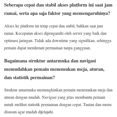
Seberapa cepat dan stabil akses platform ini saat jam
ramai, serta apa saja faktor yang memengaruhinya?
Akses ke platform ini tetap cepat dan stabil, bahkan saat jam
ramai. Kecepatan akses dipengaruhi oleh server yang baik dan
optimasi jaringan. Tidak ada downtime yang signifikan, sehingga
pemain dapat menikmati permainan tanpa gangguan.
Bagaimana struktur antarmuka dan navigasi
memudahkan pemain menemukan meja, aturan,
dan statistik permainan?
Struktur antarmuka memungkinkan pemain menemukan meja dan
aturan dengan mudah. Navigasi yang jelas membantu pemain
untuk melihat statistik permainan dengan cepat. Tautan dan menu
disusun agar mudah dijelajahi.