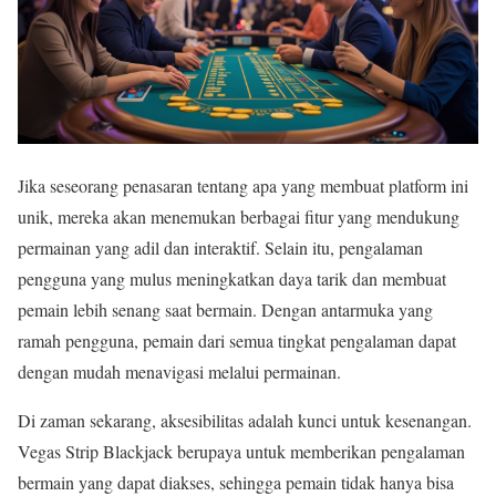
Jika seseorang penasaran tentang apa yang membuat platform ini
unik, mereka akan menemukan berbagai fitur yang mendukung
permainan yang adil dan interaktif. Selain itu, pengalaman
pengguna yang mulus meningkatkan daya tarik dan membuat
pemain lebih senang saat bermain. Dengan antarmuka yang
ramah pengguna, pemain dari semua tingkat pengalaman dapat
dengan mudah menavigasi melalui permainan.
Di zaman sekarang, aksesibilitas adalah kunci untuk kesenangan.
Vegas Strip Blackjack berupaya untuk memberikan pengalaman
bermain yang dapat diakses, sehingga pemain tidak hanya bisa