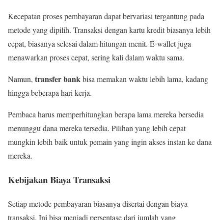
Kecepatan proses pembayaran dapat bervariasi tergantung pada
metode yang dipilih. Transaksi dengan kartu kredit biasanya lebih
cepat, biasanya selesai dalam hitungan menit. E-wallet juga
menawarkan proses cepat, sering kali dalam waktu sama.
transfer bank
Namun,
bisa memakan waktu lebih lama, kadang
hingga beberapa hari kerja.
Pembaca harus memperhitungkan berapa lama mereka bersedia
menunggu dana mereka tersedia. Pilihan yang lebih cepat
mungkin lebih baik untuk pemain yang ingin akses instan ke dana
mereka.
Kebijakan Biaya Transaksi
Setiap metode pembayaran biasanya disertai dengan biaya
transaksi. Ini bisa menjadi persentase dari jumlah yang