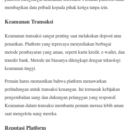
membagikan data pribadi kepada pihak ketiga tanpa izin.
Keamanan Transaksi
Keamanan transaksi sangat penting saat melakukan deposit atau
penarikan. Platform yang tepercaya menyediakan berbagai
metode pembayaran yang aman, seperti kartu kredit, e-wallet, dan
transfer bank. Metode ini biasanya dilengkapi dengan teknologi
keamanan tinggi.
Pemain harus memastikan bahwa platform menawarkan
perlindungan untuk transaksi keuangan. Ini termasuk kebijakan
pengembalian uang dan dukungan pelanggan yang responsif.
Keamanan dalam transaksi membantu pemain merasa lebih aman
saat mengelola uang mereka.
Reputasi Platform