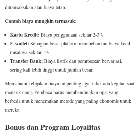
ditransaksikan atau biaya tetap.
Contoh biaya mungkin termasuk:
Kartu Kredit:
Biaya penggunaan sekitar 2-3%.
E-wallet:
Sebagian besar platform membebankan biaya kecil,
misalnya sekitar 1%.
Transfer Bank:
Biaya listrik dan pemrosesan bervariasi,
sering kali lebih tinggi untuk jumlah besar.
Memahami kebijakan biaya ini penting agar tidak ada kejutan saat
menarik uang. Pembaca harus membandingkan opsi yang
berbeda untuk menemukan metode yang paling ekonomis untuk
mereka.
Bonus dan Program Loyalitas