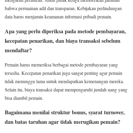
bahwa permainan adil dan transparan. Kebijakan perlindungan
data harus menjamin keamanan informasi pribadi pemain.
Apa yang perlu diperiksa pada metode pembayaran,
kecepatan penarikan, dan biaya transaksi sebelum
mendaftar?
Pemain harus memeriksa berbagai metode pembayaran yang
tersedia. Kecepatan penarikan juga sangat penting agar pemain
tidak menunggu lama untuk mendapatkan kemenangan mereka.
Selain itu, biaya transaksi dapat mempengaruhi jumlah uang yang
bisa diambil pemain.
Bagaimana menilai struktur bonus, syarat turnover,
dan batas taruhan agar tidak merugikan pemain?