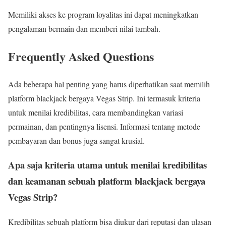
Memiliki akses ke program loyalitas ini dapat meningkatkan
pengalaman bermain dan memberi nilai tambah.
Frequently Asked Questions
Ada beberapa hal penting yang harus diperhatikan saat memilih
platform blackjack bergaya Vegas Strip. Ini termasuk kriteria
untuk menilai kredibilitas, cara membandingkan variasi
permainan, dan pentingnya lisensi. Informasi tentang metode
pembayaran dan bonus juga sangat krusial.
Apa saja kriteria utama untuk menilai kredibilitas
dan keamanan sebuah platform blackjack bergaya
Vegas Strip?
Kredibilitas sebuah platform bisa diukur dari reputasi dan ulasan