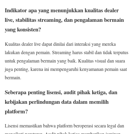
Indikator apa yang menunjukkan kualitas dealer
live, stabilitas streaming, dan pengalaman bermain
yang konsisten?
Kualitas dealer live dapat dinilai dari interaksi yang mereka
lakukan dengan pemain. Streaming harus stabil dan tidak terputus
untuk pengalaman bermain yang baik. Kualitas visual dan suara
juga penting, karena ini mempengaruhi kenyamanan pemain saat
bermain.
Seberapa penting lisensi, audit pihak ketiga, dan
kebijakan perlindungan data dalam memilih
platform?
Lisensi memastikan bahwa platform beroperasi secara legal dan
mengikuti peraturan. Audit pihak ketiga memberikan jaminan