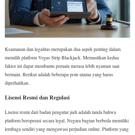
Keamanan dan legalitas merupakan dua aspek penting dalam
memilih platform Vegas Strip Blackjack. Memastikan kedua
faktor ini dapat membantu pemain merasa lebih nyaman saat
bermain. Berikut adalah beberapa poin utama yang harus
diperhatikan.
Lisensi Resmi dan Regulasi
Lisensi resmi dari badan pengatur judi adalah tanda bahwa
platform beroperasi secara legal. Negara bagian berbeda memiliki
lembaga sendiri yang mengawasi perjudian online. Platform yang