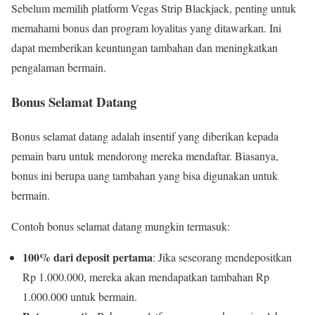
Sebelum memilih platform Vegas Strip Blackjack, penting untuk
memahami bonus dan program loyalitas yang ditawarkan. Ini
dapat memberikan keuntungan tambahan dan meningkatkan
pengalaman bermain.
Bonus Selamat Datang
Bonus selamat datang adalah insentif yang diberikan kepada
pemain baru untuk mendorong mereka mendaftar. Biasanya,
bonus ini berupa uang tambahan yang bisa digunakan untuk
bermain.
Contoh bonus selamat datang mungkin termasuk:
100% dari deposit pertama
: Jika seseorang mendepositkan
Rp 1.000.000, mereka akan mendapatkan tambahan Rp
1.000.000 untuk bermain.