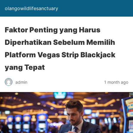
olangowildlifesanctuary
Faktor Penting yang Harus
Diperhatikan Sebelum Memilih
Platform Vegas Strip Blackjack
yang Tepat
admin
1 month ago