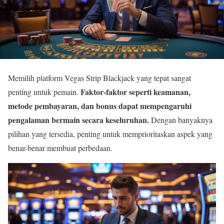
Memilih platform Vegas Strip Blackjack yang tepat sangat
Faktor-faktor seperti keamanan,
penting untuk pemain.
metode pembayaran, dan bonus dapat mempengaruhi
pengalaman bermain secara keseluruhan.
Dengan banyaknya
pilihan yang tersedia, penting untuk memprioritaskan aspek yang
benar-benar membuat perbedaan.