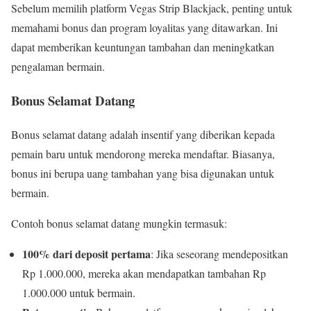
Sebelum memilih platform Vegas Strip Blackjack, penting untuk
memahami bonus dan program loyalitas yang ditawarkan. Ini
dapat memberikan keuntungan tambahan dan meningkatkan
pengalaman bermain.
Bonus Selamat Datang
Bonus selamat datang adalah insentif yang diberikan kepada
pemain baru untuk mendorong mereka mendaftar. Biasanya,
bonus ini berupa uang tambahan yang bisa digunakan untuk
bermain.
Contoh bonus selamat datang mungkin termasuk:
100% dari deposit pertama
: Jika seseorang mendepositkan
Rp 1.000.000, mereka akan mendapatkan tambahan Rp
1.000.000 untuk bermain.