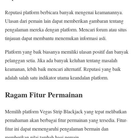
Reputasi platform berbicara banyak mengenai keamanannya.
Ulasan dari pemain lain dapat memberikan gambaran tentang
pengalaman mereka dengan platform. Mencari forum atau situs
tinjauan dapat membantu menemukan informasi asli.
Platform yang baik biasanya memiliki ulasan positif dan banyak
pelanggan setia. Jika ada banyak keluhan tentang masalah
keamanan, lebih baik mencari alternatif. Reputasi yang baik
adalah salah satu indikator utama keandalan platform.
Ragam Fitur Permainan
Memilih platform Vegas Strip Blackjack yang tepat melibatkan
pemahaman akan berbagai fitur permainan yang tersedia. Fitur-
fitur ini dapat memengaruhi pengalaman bermain dan
memberikan nilai tambah bagi pemain.