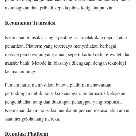
membagikan data pribadi kepada pihak ketiga tanpa izin.
Keamanan Transaksi
Keamanan transaksi sangat penting saat melakukan deposit atau
penarikan. Platform yang tepercaya menyediakan berbagai
metode pembayaran yang aman, seperti kartu kredit, e-wallet, dan
transfer bank. Metode ini biasanya dilengkapi dengan teknologi
keamanan tinggi.
Pemain harus memastikan bahwa platform menawarkan
perlindungan untuk transaksi keuangan. Ini termasuk kebijakan
pengembalian uang dan dukungan pelanggan yang responsif.
Keamanan dalam transaksi membantu pemain merasa lebih aman
saat mengelola uang mereka.
Reputasi Platform