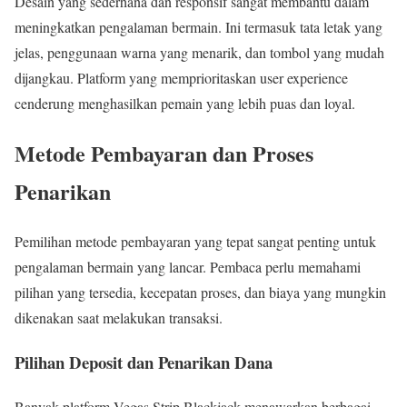
Desain yang sederhana dan responsif sangat membantu dalam
meningkatkan pengalaman bermain. Ini termasuk tata letak yang
jelas, penggunaan warna yang menarik, dan tombol yang mudah
dijangkau. Platform yang memprioritaskan user experience
cenderung menghasilkan pemain yang lebih puas dan loyal.
Metode Pembayaran dan Proses
Penarikan
Pemilihan metode pembayaran yang tepat sangat penting untuk
pengalaman bermain yang lancar. Pembaca perlu memahami
pilihan yang tersedia, kecepatan proses, dan biaya yang mungkin
dikenakan saat melakukan transaksi.
Pilihan Deposit dan Penarikan Dana
Banyak platform Vegas Strip Blackjack menawarkan berbagai