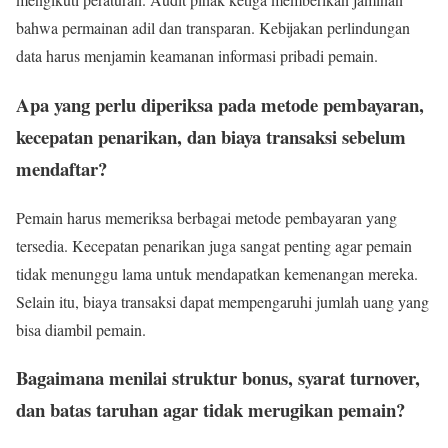
bahwa permainan adil dan transparan. Kebijakan perlindungan
data harus menjamin keamanan informasi pribadi pemain.
Apa yang perlu diperiksa pada metode pembayaran,
kecepatan penarikan, dan biaya transaksi sebelum
mendaftar?
Pemain harus memeriksa berbagai metode pembayaran yang
tersedia. Kecepatan penarikan juga sangat penting agar pemain
tidak menunggu lama untuk mendapatkan kemenangan mereka.
Selain itu, biaya transaksi dapat mempengaruhi jumlah uang yang
bisa diambil pemain.
Bagaimana menilai struktur bonus, syarat turnover,
dan batas taruhan agar tidak merugikan pemain?