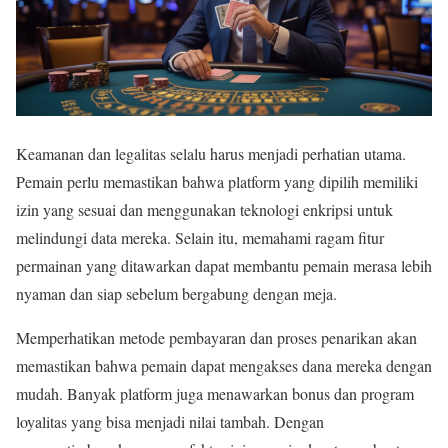
Keamanan dan legalitas selalu harus menjadi perhatian utama.
Pemain perlu memastikan bahwa platform yang dipilih memiliki
izin yang sesuai dan menggunakan teknologi enkripsi untuk
melindungi data mereka. Selain itu, memahami ragam fitur
permainan yang ditawarkan dapat membantu pemain merasa lebih
nyaman dan siap sebelum bergabung dengan meja.
Memperhatikan metode pembayaran dan proses penarikan akan
memastikan bahwa pemain dapat mengakses dana mereka dengan
mudah. Banyak platform juga menawarkan bonus dan program
loyalitas yang bisa menjadi nilai tambah. Dengan