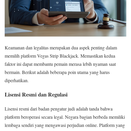
Keamanan dan legalitas merupakan dua aspek penting dalam
memilih platform Vegas Strip Blackjack. Memastikan kedua
faktor ini dapat membantu pemain merasa lebih nyaman saat
bermain. Berikut adalah beberapa poin utama yang harus
diperhatikan.
Lisensi Resmi dan Regulasi
Lisensi resmi dari badan pengatur judi adalah tanda bahwa
platform beroperasi secara legal. Negara bagian berbeda memiliki
lembaga sendiri yang mengawasi perjudian online. Platform yang