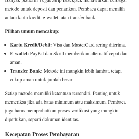
metode untuk deposit dan penarikan. Pembaca dapat memilih
antara kartu kredit, e-wallet, atau transfer bank.
Pilihan umum mencakup:
Kartu Kredit/Debit:
Visa dan MasterCard sering diterima.
E-wallet:
PayPal dan Skrill memberikan alternatif cepat dan
aman.
Transfer Bank:
Metode ini mungkin lebih lambat, tetapi
cukup aman untuk jumlah besar.
Setiap metode memiliki ketentuan tersendiri. Penting untuk
memeriksa jika ada batas minimum atau maksimum. Pembaca
juga harus memperhatikan proses verifikasi yang mungkin
diperlukan, seperti dokumen identitas.
Kecepatan Proses Pembayaran