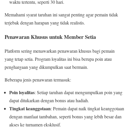
waktu tertentu, seperti 30 hari.
Memahami syarat taruhan ini sangat penting agar pemain tidak
terjebak dengan harapan yang tidak realistis.
Penawaran Khusus untuk Member Setia
Platform sering menawarkan penawaran khusus bagi pemain
yang tetap setia. Program loyalitas ini bisa berupa poin atau
penghargaan yang dikumpulkan saat bermain.
Beberapa jenis penawaran termasuk:
Poin loyalitas
: Setiap taruhan dapat mengumpulkan poin yang
dapat ditukarkan dengan bonus atau hadiah.
Tingkat keanggotaan
: Pemain dapat naik tingkat keanggotaan
dengan manfaat tambahan, seperti bonus yang lebih besar dan
akses ke turnamen eksklusif.