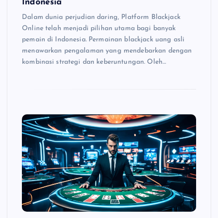
Indonesia
Dalam dunia perjudian daring, Platform Blackjack
Online telah menjadi pilihan utama bagi banyak
pemain di Indonesia. Permainan blackjack uang asli
menawarkan pengalaman yang mendebarkan dengan
kombinasi strategi dan keberuntungan. Oleh…