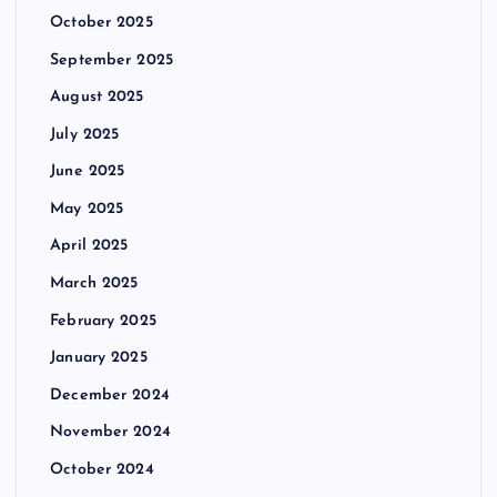
October 2025
September 2025
August 2025
July 2025
June 2025
May 2025
April 2025
March 2025
February 2025
January 2025
December 2024
November 2024
October 2024