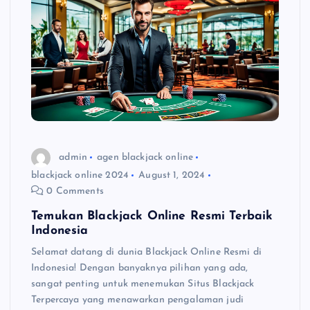
admin
agen blackjack online
blackjack online 2024
August 1, 2024
0 Comments
Temukan Blackjack Online Resmi Terbaik
Indonesia
Selamat datang di dunia Blackjack Online Resmi di
Indonesia! Dengan banyaknya pilihan yang ada,
sangat penting untuk menemukan Situs Blackjack
Terpercaya yang menawarkan pengalaman judi