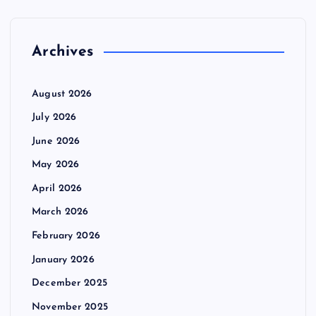
Archives
August 2026
July 2026
June 2026
May 2026
April 2026
March 2026
February 2026
January 2026
December 2025
November 2025