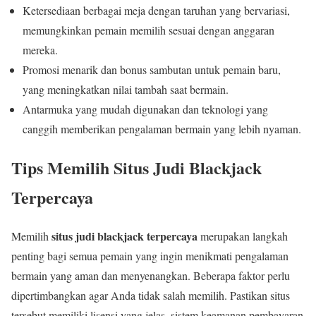
Ketersediaan berbagai meja dengan taruhan yang bervariasi,
memungkinkan pemain memilih sesuai dengan anggaran
mereka.
Promosi menarik dan bonus sambutan untuk pemain baru,
yang meningkatkan nilai tambah saat bermain.
Antarmuka yang mudah digunakan dan teknologi yang
canggih memberikan pengalaman bermain yang lebih nyaman.
Tips Memilih Situs Judi Blackjack
Terpercaya
situs judi blackjack terpercaya
Memilih
merupakan langkah
penting bagi semua pemain yang ingin menikmati pengalaman
bermain yang aman dan menyenangkan. Beberapa faktor perlu
dipertimbangkan agar Anda tidak salah memilih. Pastikan situs
tersebut memiliki lisensi yang jelas, sistem keamanan pembayaran