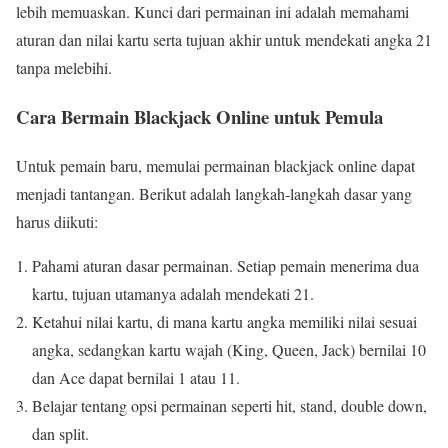
lebih memuaskan. Kunci dari permainan ini adalah memahami
aturan dan nilai kartu serta tujuan akhir untuk mendekati angka 21
tanpa melebihi.
Cara Bermain Blackjack Online untuk Pemula
Untuk pemain baru, memulai permainan blackjack online dapat
menjadi tantangan. Berikut adalah langkah-langkah dasar yang
harus diikuti:
Pahami aturan dasar permainan. Setiap pemain menerima dua
kartu, tujuan utamanya adalah mendekati 21.
Ketahui nilai kartu, di mana kartu angka memiliki nilai sesuai
angka, sedangkan kartu wajah (King, Queen, Jack) bernilai 10
dan Ace dapat bernilai 1 atau 11.
Belajar tentang opsi permainan seperti hit, stand, double down,
dan split.