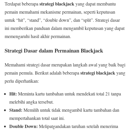
strategi blackjack
Terdapat beberapa
yang dapat membantu
pemain memahami mekanisme permainan, seperti keputusan
untuk “hit”, “stand”, “double down”, dan “split”. Strategi dasar
ini memberikan panduan dalam mengambil keputusan yang dapat
memengaruhi hasil akhir permainan.
Strategi Dasar dalam Permainan Blackjack
Memahami strategi dasar merupakan langkah awal yang baik bagi
strategi blackjack
pemain pemula. Berikut adalah beberapa
yang
perlu diperhatikan:
Hit:
Meminta kartu tambahan untuk mendekati total 21 tanpa
melebihi angka tersebut.
Stand:
Memilih untuk tidak mengambil kartu tambahan dan
mempertahankan total saat ini.
Double Down:
Melipatgandakan taruhan setelah menerima