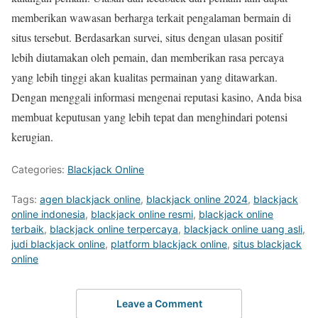
memberikan wawasan berharga terkait pengalaman bermain di
situs tersebut. Berdasarkan survei, situs dengan ulasan positif
lebih diutamakan oleh pemain, dan memberikan rasa percaya
yang lebih tinggi akan kualitas permainan yang ditawarkan.
Dengan menggali informasi mengenai reputasi kasino, Anda bisa
membuat keputusan yang lebih tepat dan menghindari potensi
kerugian.
Categories:
Blackjack Online
Tags:
agen blackjack online
,
blackjack online 2024
,
blackjack
online indonesia
,
blackjack online resmi
,
blackjack online
terbaik
,
blackjack online terpercaya
,
blackjack online uang asli
,
judi blackjack online
,
platform blackjack online
,
situs blackjack
online
Leave a Comment