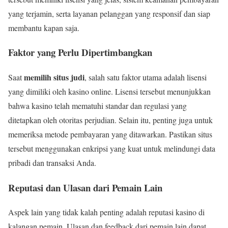
yang terjamin, serta layanan pelanggan yang responsif dan siap
membantu kapan saja.
Faktor yang Perlu Dipertimbangkan
memilih situs judi
Saat
, salah satu faktor utama adalah lisensi
yang dimiliki oleh kasino online. Lisensi tersebut menunjukkan
bahwa kasino telah mematuhi standar dan regulasi yang
ditetapkan oleh otoritas perjudian. Selain itu, penting juga untuk
memeriksa metode pembayaran yang ditawarkan. Pastikan situs
tersebut menggunakan enkripsi yang kuat untuk melindungi data
pribadi dan transaksi Anda.
Reputasi dan Ulasan dari Pemain Lain
Aspek lain yang tidak kalah penting adalah reputasi kasino di
kalangan pemain. Ulasan dan feedback dari pemain lain dapat