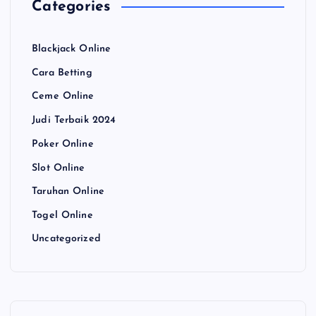
Categories
Blackjack Online
Cara Betting
Ceme Online
Judi Terbaik 2024
Poker Online
Slot Online
Taruhan Online
Togel Online
Uncategorized