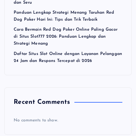
dan Seru
Panduan Lengkap Strategi Menang Taruhan Red
Dog Poker Hari Ini: Tips dan Trik Terbaik
Cara Bermain Red Dog Poker Online Paling Gacor
di Situs Slot777 2026: Panduan Lengkap dan
Strategi Menang
Daftar Situs Slot Online dengan Layanan Pelanggan
24 Jam dan Respons Tercepat di 2026
Recent Comments
No comments to show.