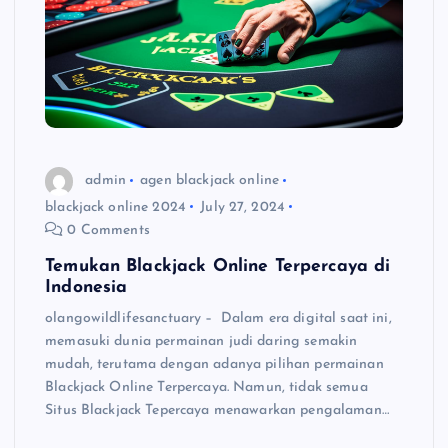
admin
agen blackjack online
blackjack online 2024
July 27, 2024
0 Comments
Temukan Blackjack Online Terpercaya di
Indonesia
olangowildlifesanctuary – Dalam era digital saat ini,
memasuki dunia permainan judi daring semakin
mudah, terutama dengan adanya pilihan permainan
Blackjack Online Terpercaya. Namun, tidak semua
Situs Blackjack Tepercaya menawarkan pengalaman…