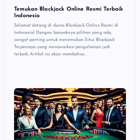
Temukan Blackjack Online Resmi Terbaik
Indonesia
Selamat datang di dunia Blackjack Online Resmi di
Indonesia! Dengan banyaknya pilihan yang ada,
sangat penting untuk menemukan Situs Blackjack
Terpercaya yang menawarkan pengalaman judi
terbaik. Artikel ini akan membahas…