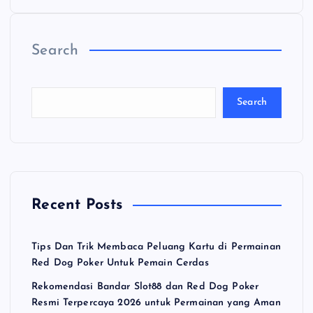
Search
Search
Recent Posts
Tips Dan Trik Membaca Peluang Kartu di Permainan
Red Dog Poker Untuk Pemain Cerdas
Rekomendasi Bandar Slot88 dan Red Dog Poker
Resmi Terpercaya 2026 untuk Permainan yang Aman