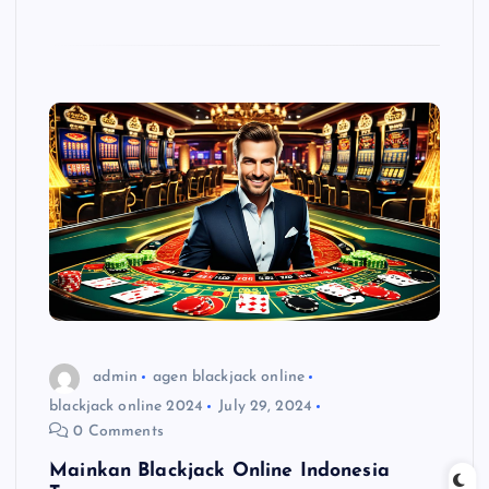
admin
agen blackjack online
blackjack online 2024
July 29, 2024
0 Comments
Mainkan Blackjack Online Indonesia