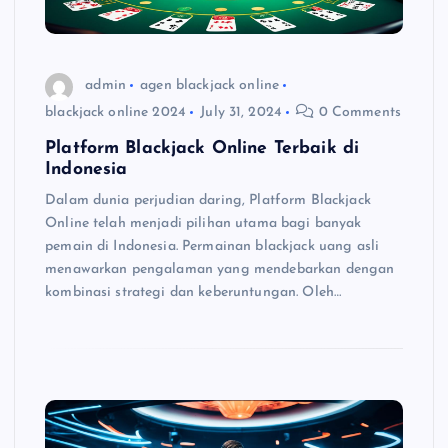
admin
agen blackjack online
blackjack online 2024
July 31, 2024
0 Comments
Platform Blackjack Online Terbaik di
Indonesia
Dalam dunia perjudian daring, Platform Blackjack
Online telah menjadi pilihan utama bagi banyak
pemain di Indonesia. Permainan blackjack uang asli
menawarkan pengalaman yang mendebarkan dengan
kombinasi strategi dan keberuntungan. Oleh…