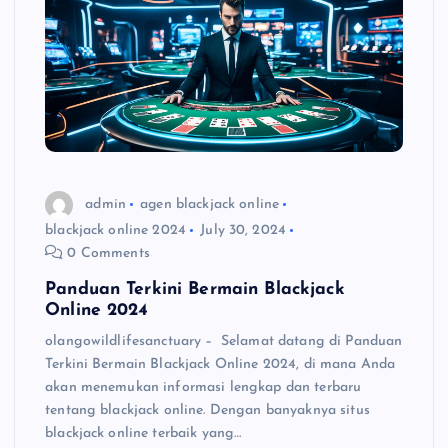
admin
agen blackjack online
blackjack online 2024
July 30, 2024
0 Comments
Panduan Terkini Bermain Blackjack
Online 2024
olangowildlifesanctuary – Selamat datang di Panduan
Terkini Bermain Blackjack Online 2024, di mana Anda
akan menemukan informasi lengkap dan terbaru
tentang blackjack online. Dengan banyaknya situs
blackjack online terbaik yang…