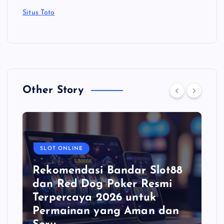
Situs Toto
Other Story
SLOT ONLINE
Rekomendasi Bandar Slot88
dan Red Dog Poker Resmi
Terpercaya 2026 untuk
Permainan yang Aman dan