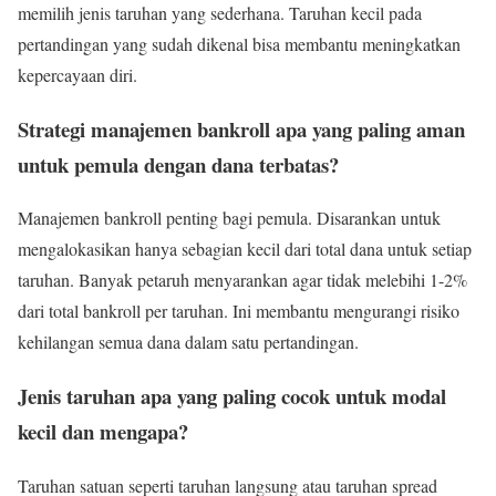
memilih jenis taruhan yang sederhana. Taruhan kecil pada
pertandingan yang sudah dikenal bisa membantu meningkatkan
kepercayaan diri.
Strategi manajemen bankroll apa yang paling aman
untuk pemula dengan dana terbatas?
Manajemen bankroll penting bagi pemula. Disarankan untuk
mengalokasikan hanya sebagian kecil dari total dana untuk setiap
taruhan. Banyak petaruh menyarankan agar tidak melebihi 1-2%
dari total bankroll per taruhan. Ini membantu mengurangi risiko
kehilangan semua dana dalam satu pertandingan.
Jenis taruhan apa yang paling cocok untuk modal
kecil dan mengapa?
Taruhan satuan seperti taruhan langsung atau taruhan spread