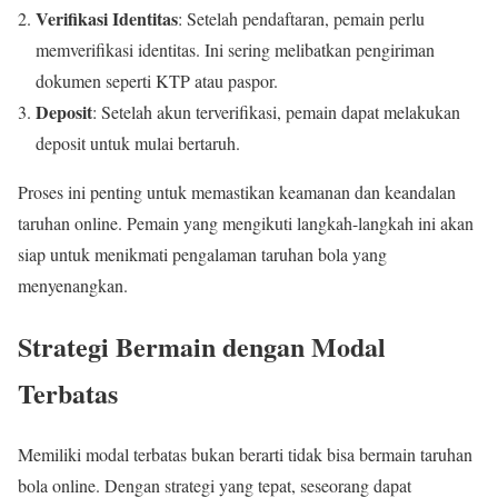
Verifikasi Identitas
: Setelah pendaftaran, pemain perlu
memverifikasi identitas. Ini sering melibatkan pengiriman
dokumen seperti KTP atau paspor.
Deposit
: Setelah akun terverifikasi, pemain dapat melakukan
deposit untuk mulai bertaruh.
Proses ini penting untuk memastikan keamanan dan keandalan
taruhan online. Pemain yang mengikuti langkah-langkah ini akan
siap untuk menikmati pengalaman taruhan bola yang
menyenangkan.
Strategi Bermain dengan Modal
Terbatas
Memiliki modal terbatas bukan berarti tidak bisa bermain taruhan
bola online. Dengan strategi yang tepat, seseorang dapat