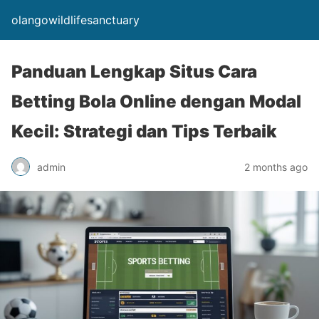
olangowildlifesanctuary
Panduan Lengkap Situs Cara
Betting Bola Online dengan Modal
Kecil: Strategi dan Tips Terbaik
admin
2 months ago