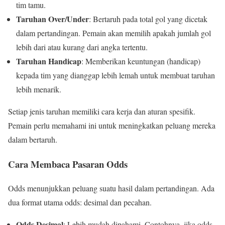
tim tamu.
Taruhan Over/Under
: Bertaruh pada total gol yang dicetak
dalam pertandingan. Pemain akan memilih apakah jumlah gol
lebih dari atau kurang dari angka tertentu.
Taruhan Handicap
: Memberikan keuntungan (handicap)
kepada tim yang dianggap lebih lemah untuk membuat taruhan
lebih menarik.
Setiap jenis taruhan memiliki cara kerja dan aturan spesifik.
Pemain perlu memahami ini untuk meningkatkan peluang mereka
dalam bertaruh.
Cara Membaca Pasaran Odds
Odds menunjukkan peluang suatu hasil dalam pertandingan. Ada
dua format utama odds: desimal dan pecahan.
Odds Desimal
: Lebih mudah dipahami. Contohnya, jika odds