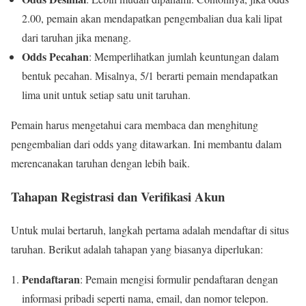
2.00, pemain akan mendapatkan pengembalian dua kali lipat
dari taruhan jika menang.
Odds Pecahan
: Memperlihatkan jumlah keuntungan dalam
bentuk pecahan. Misalnya, 5/1 berarti pemain mendapatkan
lima unit untuk setiap satu unit taruhan.
Pemain harus mengetahui cara membaca dan menghitung
pengembalian dari odds yang ditawarkan. Ini membantu dalam
merencanakan taruhan dengan lebih baik.
Tahapan Registrasi dan Verifikasi Akun
Untuk mulai bertaruh, langkah pertama adalah mendaftar di situs
taruhan. Berikut adalah tahapan yang biasanya diperlukan:
Pendaftaran
: Pemain mengisi formulir pendaftaran dengan
informasi pribadi seperti nama, email, dan nomor telepon.