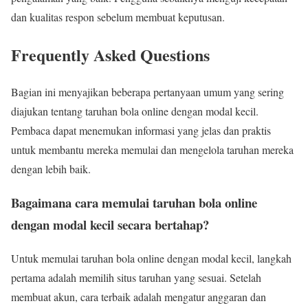
dan kualitas respon sebelum membuat keputusan.
Frequently Asked Questions
Bagian ini menyajikan beberapa pertanyaan umum yang sering
diajukan tentang taruhan bola online dengan modal kecil.
Pembaca dapat menemukan informasi yang jelas dan praktis
untuk membantu mereka memulai dan mengelola taruhan mereka
dengan lebih baik.
Bagaimana cara memulai taruhan bola online
dengan modal kecil secara bertahap?
Untuk memulai taruhan bola online dengan modal kecil, langkah
pertama adalah memilih situs taruhan yang sesuai. Setelah
membuat akun, cara terbaik adalah mengatur anggaran dan