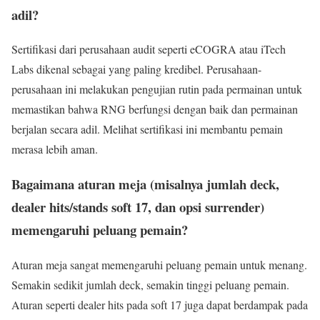
adil?
Sertifikasi dari perusahaan audit seperti eCOGRA atau iTech
Labs dikenal sebagai yang paling kredibel. Perusahaan-
perusahaan ini melakukan pengujian rutin pada permainan untuk
memastikan bahwa RNG berfungsi dengan baik dan permainan
berjalan secara adil. Melihat sertifikasi ini membantu pemain
merasa lebih aman.
Bagaimana aturan meja (misalnya jumlah deck,
dealer hits/stands soft 17, dan opsi surrender)
memengaruhi peluang pemain?
Aturan meja sangat memengaruhi peluang pemain untuk menang.
Semakin sedikit jumlah deck, semakin tinggi peluang pemain.
Aturan seperti dealer hits pada soft 17 juga dapat berdampak pada