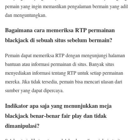
pemain yang ingin memastikan pengalaman bermain yang adil
dan menguntungkan.
Bagaimana cara memeriksa RTP permainan
blackjack di sebuah situs sebelum bermain?
Pemain dapat memeriksa RTP dengan mengunjungi halaman
bantuan atau informasi permainan di situs. Banyak situs
menyediakan informasi tentang RTP untuk setiap permainan
mereka. Jika tidak tersedia, pemain bisa mencari ulasan dari
sumber yang dapat dipercaya.
Indikator apa saja yang menunjukkan meja
blackjack benar-benar fair play dan tidak
dimanipulasi?