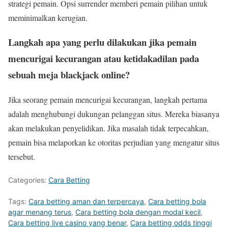
strategi pemain. Opsi surrender memberi pemain pilihan untuk
meminimalkan kerugian.
Langkah apa yang perlu dilakukan jika pemain
mencurigai kecurangan atau ketidakadilan pada
sebuah meja blackjack online?
Jika seorang pemain mencurigai kecurangan, langkah pertama
adalah menghubungi dukungan pelanggan situs. Mereka biasanya
akan melakukan penyelidikan. Jika masalah tidak terpecahkan,
pemain bisa melaporkan ke otoritas perjudian yang mengatur situs
tersebut.
Categories:
Cara Betting
Tags:
Cara betting aman dan terpercaya
,
Cara betting bola
agar menang terus
,
Cara betting bola dengan modal kecil
,
Cara betting live casino yang benar
,
Cara betting odds tinggi