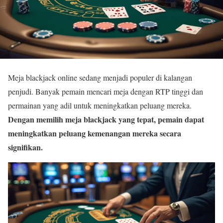
Meja blackjack online sedang menjadi populer di kalangan
penjudi. Banyak pemain mencari meja dengan RTP tinggi dan
permainan yang adil untuk meningkatkan peluang mereka.
Dengan memilih meja blackjack yang tepat, pemain dapat
meningkatkan peluang kemenangan mereka secara
signifikan.