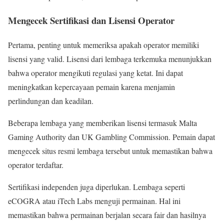
Mengecek Sertifikasi dan Lisensi Operator
Pertama, penting untuk memeriksa apakah operator memiliki
lisensi yang valid. Lisensi dari lembaga terkemuka menunjukkan
bahwa operator mengikuti regulasi yang ketat. Ini dapat
meningkatkan kepercayaan pemain karena menjamin
perlindungan dan keadilan.
Beberapa lembaga yang memberikan lisensi termasuk Malta
Gaming Authority dan UK Gambling Commission. Pemain dapat
mengecek situs resmi lembaga tersebut untuk memastikan bahwa
operator terdaftar.
Sertifikasi independen juga diperlukan. Lembaga seperti
eCOGRA atau iTech Labs menguji permainan. Hal ini
memastikan bahwa permainan berjalan secara fair dan hasilnya