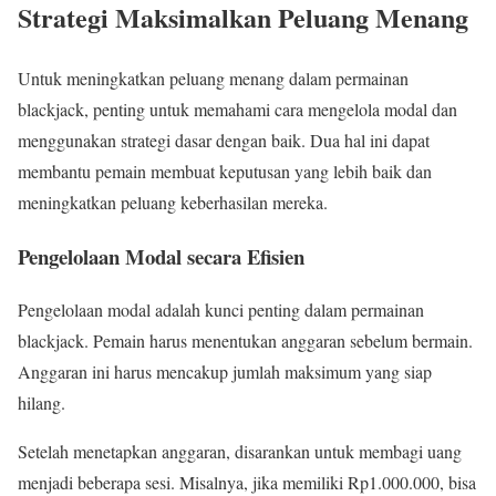
Strategi Maksimalkan Peluang Menang
Untuk meningkatkan peluang menang dalam permainan
blackjack, penting untuk memahami cara mengelola modal dan
menggunakan strategi dasar dengan baik. Dua hal ini dapat
membantu pemain membuat keputusan yang lebih baik dan
meningkatkan peluang keberhasilan mereka.
Pengelolaan Modal secara Efisien
Pengelolaan modal adalah kunci penting dalam permainan
blackjack. Pemain harus menentukan anggaran sebelum bermain.
Anggaran ini harus mencakup jumlah maksimum yang siap
hilang.
Setelah menetapkan anggaran, disarankan untuk membagi uang
menjadi beberapa sesi. Misalnya, jika memiliki Rp1.000.000, bisa