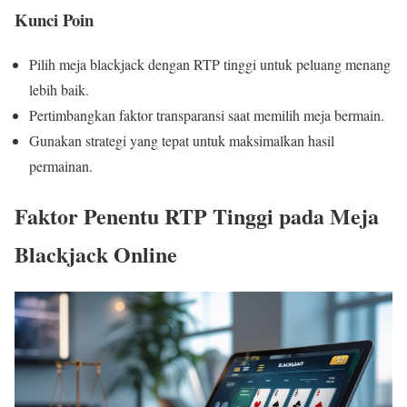
Kunci Poin
Pilih meja blackjack dengan RTP tinggi untuk peluang menang
lebih baik.
Pertimbangkan faktor transparansi saat memilih meja bermain.
Gunakan strategi yang tepat untuk maksimalkan hasil
permainan.
Faktor Penentu RTP Tinggi pada Meja
Blackjack Online