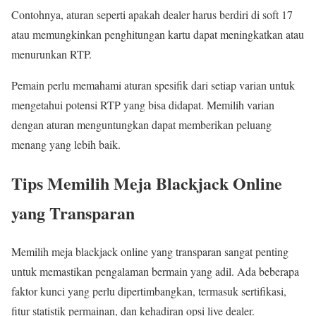
Contohnya, aturan seperti apakah dealer harus berdiri di soft 17
atau memungkinkan penghitungan kartu dapat meningkatkan atau
menurunkan RTP.
Pemain perlu memahami aturan spesifik dari setiap varian untuk
mengetahui potensi RTP yang bisa didapat. Memilih varian
dengan aturan menguntungkan dapat memberikan peluang
menang yang lebih baik.
Tips Memilih Meja Blackjack Online
yang Transparan
Memilih meja blackjack online yang transparan sangat penting
untuk memastikan pengalaman bermain yang adil. Ada beberapa
faktor kunci yang perlu dipertimbangkan, termasuk sertifikasi,
fitur statistik permainan, dan kehadiran opsi live dealer.