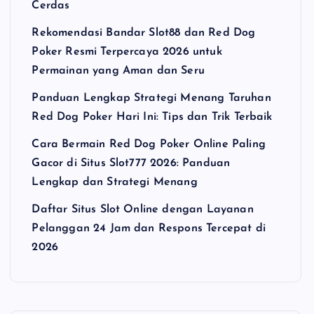
Cerdas
Rekomendasi Bandar Slot88 dan Red Dog
Poker Resmi Terpercaya 2026 untuk
Permainan yang Aman dan Seru
Panduan Lengkap Strategi Menang Taruhan
Red Dog Poker Hari Ini: Tips dan Trik Terbaik
Cara Bermain Red Dog Poker Online Paling
Gacor di Situs Slot777 2026: Panduan
Lengkap dan Strategi Menang
Daftar Situs Slot Online dengan Layanan
Pelanggan 24 Jam dan Respons Tercepat di
2026