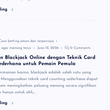
ding
Cara betting aman dan terpercaya
a agar menang terus
June 12, 2026
0 Comments
in Blackjack Online dengan Teknik Card
ederhana untuk Pemain Pemula
rmainan kasino, blackjack adalah salah satu yang
. Menggunakan teknik card counting sederhana dapat
in meningkatkan peluang menang secara signifikan.
n hanya untuk ahli,…
ding