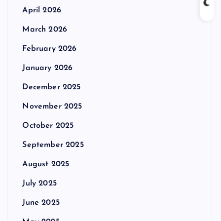
April 2026
March 2026
February 2026
January 2026
December 2025
November 2025
October 2025
September 2025
August 2025
July 2025
June 2025