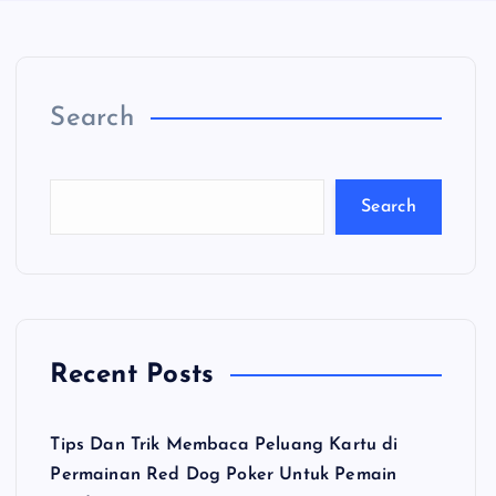
Search
Search
Recent Posts
Tips Dan Trik Membaca Peluang Kartu di
Permainan Red Dog Poker Untuk Pemain