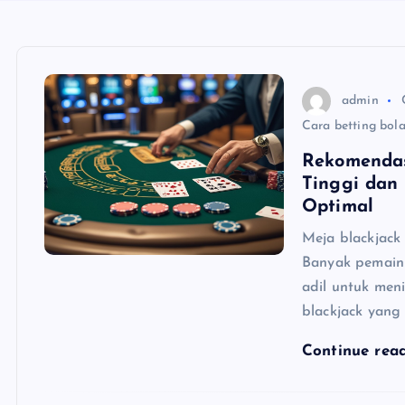
admin
Cara betting bol
Rekomendas
Tinggi dan
Optimal
Meja blackjack
Banyak pemain
adil untuk men
blackjack yang 
Continue rea