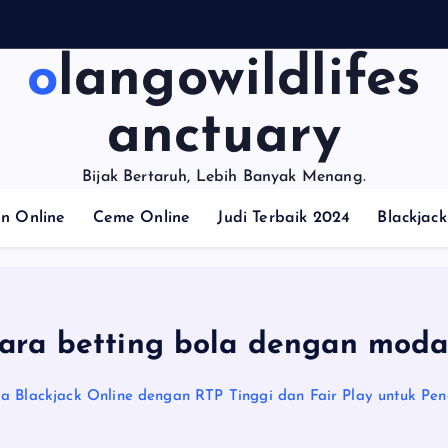
a
n
olangowildlifes
anctuary
Bijak Bertaruh, Lebih Banyak Menang.
n Online
Ceme Online
Judi Terbaik 2024
Blackjack
ara betting bola dengan modal
a Blackjack Online dengan RTP Tinggi dan Fair Play untuk P