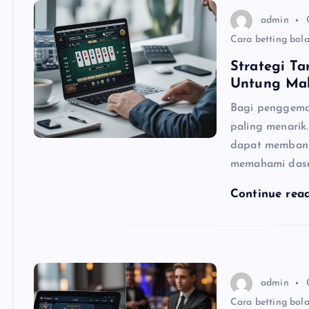
admin
Cara betting bol
Strategi Ta
Untung Mak
Bagi penggemar
paling menarik.
dapat membant
memahami dasa
Continue rea
admin
Cara betting bol