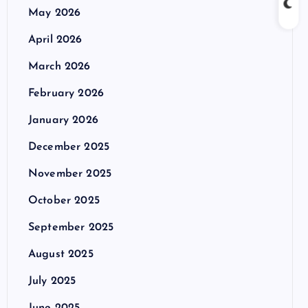
May 2026
April 2026
March 2026
February 2026
January 2026
December 2025
November 2025
October 2025
September 2025
August 2025
July 2025