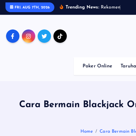
S
Trending News:
R
e
k
o
m
e
n
d
a
s
i
B
FRI. AUG 7TH, 2026
k
i
p
t
o
c
o
Poker Online
Taruha
n
t
e
n
t
Cara Bermain Blackjack On
Home
Cara Bermain Bla