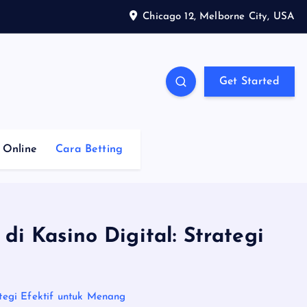
Chicago 12, Melborne City, USA
Get Started
 Online
Cara Betting
i Kasino Digital: Strategi
tegi Efektif untuk Menang