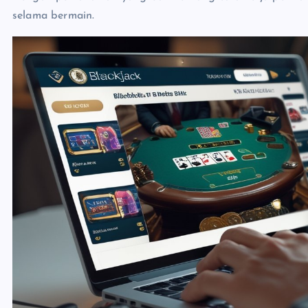
selama bermain.