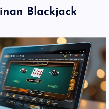
inan Blackjack