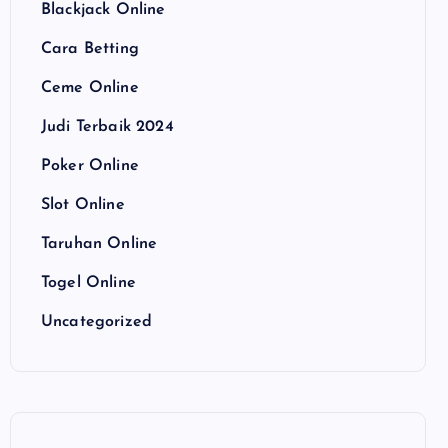
Blackjack Online
Cara Betting
Ceme Online
Judi Terbaik 2024
Poker Online
Slot Online
Taruhan Online
Togel Online
Uncategorized