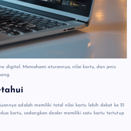
no digital. Memahami aturannya, nilai kartu, dan jenis
nang.
etahui
uannya adalah memiliki total nilai kartu lebih dekat ke 21
dua kartu, sedangkan dealer memiliki satu kartu tertutup