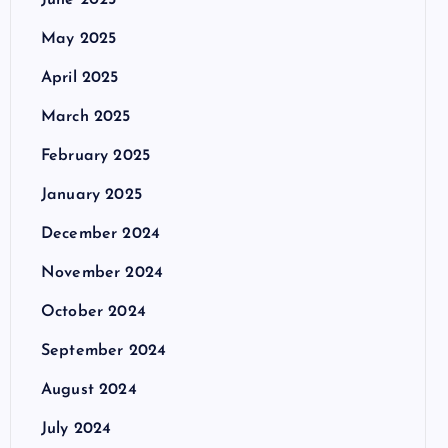
June 2025
May 2025
April 2025
March 2025
February 2025
January 2025
December 2024
November 2024
October 2024
September 2024
August 2024
July 2024