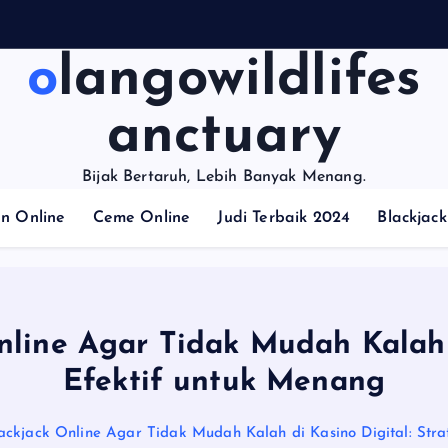
a
n
olangowildlifes
anctuary
Bijak Bertaruh, Lebih Banyak Menang.
n Online
Ceme Online
Judi Terbaik 2024
Blackjack
line Agar Tidak Mudah Kalah d
Efektif untuk Menang
ckjack Online Agar Tidak Mudah Kalah di Kasino Digital: Stra