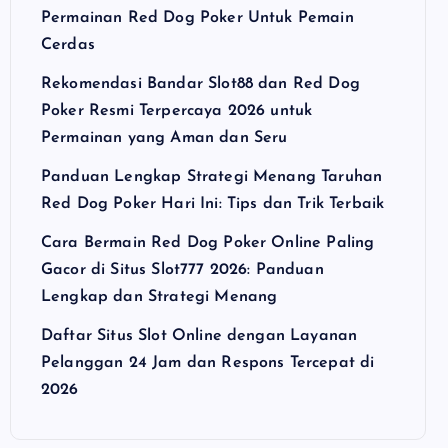
Permainan Red Dog Poker Untuk Pemain
Cerdas
Rekomendasi Bandar Slot88 dan Red Dog
Poker Resmi Terpercaya 2026 untuk
Permainan yang Aman dan Seru
Panduan Lengkap Strategi Menang Taruhan
Red Dog Poker Hari Ini: Tips dan Trik Terbaik
Cara Bermain Red Dog Poker Online Paling
Gacor di Situs Slot777 2026: Panduan
Lengkap dan Strategi Menang
Daftar Situs Slot Online dengan Layanan
Pelanggan 24 Jam dan Respons Tercepat di
2026