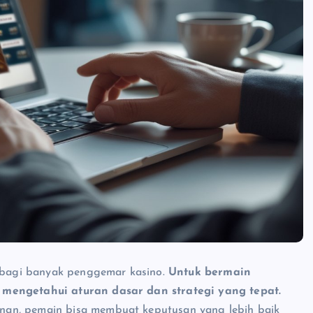
r bagi banyak penggemar kasino.
Untuk bermain
 mengetahui aturan dasar dan strategi yang tepat.
nan, pemain bisa membuat keputusan yang lebih baik