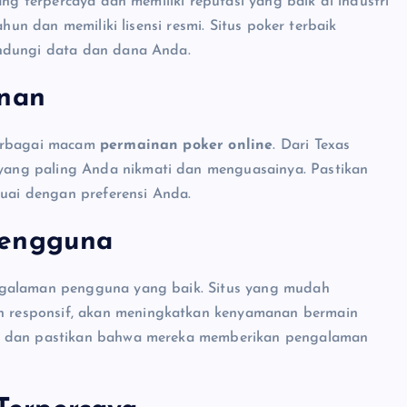
ang terpercaya dan memiliki reputasi yang baik di industri
hun dan memiliki lisensi resmi. Situs poker terbaik
indungi data dan dana Anda.
inan
berbagai macam
permainan poker online
. Dari Texas
ang paling Anda nikmati dan menguasainya. Pastikan
suai dengan preferensi Anda.
Pengguna
ngalaman pengguna yang baik. Situs yang mudah
 responsif, akan meningkatkan kenyamanan bermain
er dan pastikan bahwa mereka memberikan pengalaman