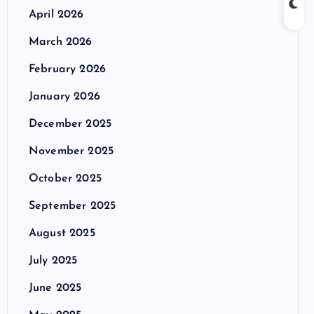
April 2026
March 2026
February 2026
January 2026
December 2025
November 2025
October 2025
September 2025
August 2025
July 2025
June 2025