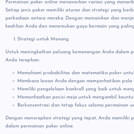
Permainan poker online menawarkan variasi yang menarik
Setiap jenis poker memiliki aturan dan strategi yang be
perbedaan antara mereka. Dengan memainkan dan menjela
keahlian Anda dan menemukan gaya bermain yang paling
Strategi untuk Menang
Untuk meningkatkan peluang kemenangan Anda dalam per
Anda terapkan:
Memahami probabilitas dan matematika poker untuk
Membaca lawan Anda dengan memperhatikan pola tar
Memiliki pengelolaan bankroll yang baik untuk meng
Memanfaatkan posisi meja untuk mengambil keuntu
Berkonsentrasi dan tetap fokus selama permainan u
Dengan menerapkan strategi yang tepat, Anda memiliki 
dalam permainan poker online.