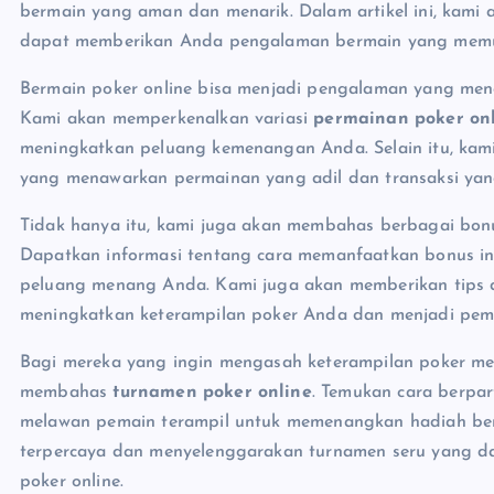
bermain yang aman dan menarik. Dalam artikel ini, kami 
dapat memberikan Anda pengalaman bermain yang mem
Bermain poker online bisa menjadi pengalaman yang men
Kami akan memperkenalkan variasi
permainan poker on
meningkatkan peluang kemenangan Anda. Selain itu, ka
yang menawarkan permainan yang adil dan transaksi ya
Tidak hanya itu, kami juga akan membahas berbagai bonus
Dapatkan informasi tentang cara memanfaatkan bonus i
peluang menang Anda. Kami juga akan memberikan tips 
meningkatkan keterampilan poker Anda dan menjadi pema
Bagi mereka yang ingin mengasah keterampilan poker mer
membahas
turnamen poker online
. Temukan cara berpar
melawan pemain terampil untuk memenangkan hadiah be
terpercaya dan menyelenggarakan turnamen seru yang d
poker online.