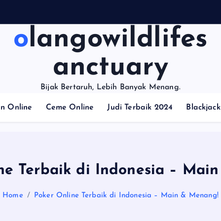
a
n
olangowildlifes
anctuary
Bijak Bertaruh, Lebih Banyak Menang.
n Online
Ceme Online
Judi Terbaik 2024
Blackjack
ne Terbaik di Indonesia – Mai
Home
Poker Online Terbaik di Indonesia – Main & Menang!