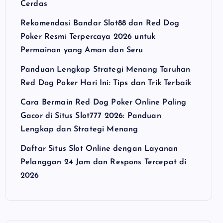
Cerdas
Rekomendasi Bandar Slot88 dan Red Dog
Poker Resmi Terpercaya 2026 untuk
Permainan yang Aman dan Seru
Panduan Lengkap Strategi Menang Taruhan
Red Dog Poker Hari Ini: Tips dan Trik Terbaik
Cara Bermain Red Dog Poker Online Paling
Gacor di Situs Slot777 2026: Panduan
Lengkap dan Strategi Menang
Daftar Situs Slot Online dengan Layanan
Pelanggan 24 Jam dan Respons Tercepat di
2026