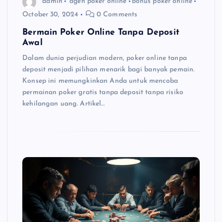
admin
agen poker online
bonus poker online
October 30, 2024
0 Comments
Bermain Poker Online Tanpa Deposit
Awal
Dalam dunia perjudian modern, poker online tanpa
deposit menjadi pilihan menarik bagi banyak pemain.
Konsep ini memungkinkan Anda untuk mencoba
permainan poker gratis tanpa deposit tanpa risiko
kehilangan uang. Artikel…