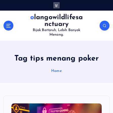
S
k
i
olangowildlifesa
p
nctuary
t
Bijak Bertaruh, Lebih Banyak
o
Menang.
c
o
n
t
Tag tips menang poker
e
n
Home
t