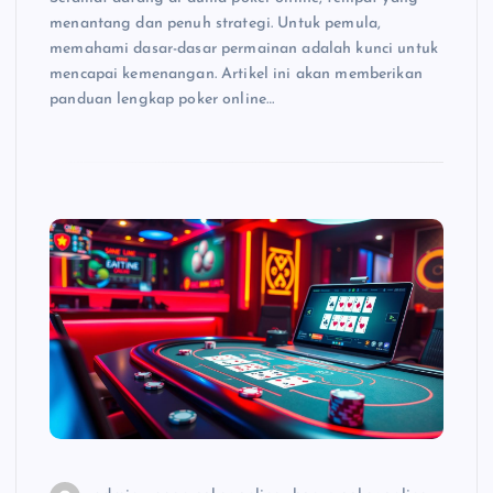
menantang dan penuh strategi. Untuk pemula,
memahami dasar-dasar permainan adalah kunci untuk
mencapai kemenangan. Artikel ini akan memberikan
panduan lengkap poker online…