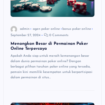
admin
agen poker online
bonus poker online
September 27, 2024
0 Comments
Menangkan Besar di Permainan Poker
Online Terpercaya
Apakah Anda siap untuk meraih kemenangan besar
dalam dunia permainan poker online? Dengan
berbagai pilihan taruhan poker online yang tersedia,
pemain kini memiliki kesempatan untuk berpartisipasi
dalam permainan di situs…