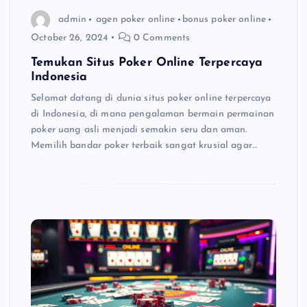
admin
agen poker online
bonus poker online
October 26, 2024
0 Comments
Temukan Situs Poker Online Terpercaya
Indonesia
Selamat datang di dunia situs poker online terpercaya
di Indonesia, di mana pengalaman bermain permainan
poker uang asli menjadi semakin seru dan aman.
Memilih bandar poker terbaik sangat krusial agar…