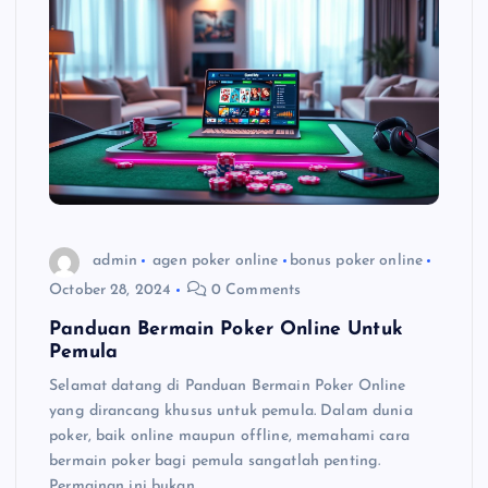
admin
agen poker online
bonus poker online
October 28, 2024
0 Comments
Panduan Bermain Poker Online Untuk
Pemula
Selamat datang di Panduan Bermain Poker Online
yang dirancang khusus untuk pemula. Dalam dunia
poker, baik online maupun offline, memahami cara
bermain poker bagi pemula sangatlah penting.
Permainan ini bukan…