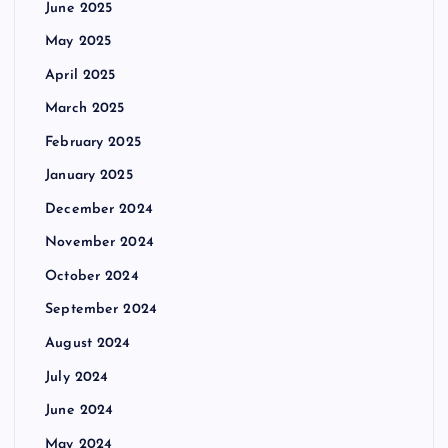
June 2025
May 2025
April 2025
March 2025
February 2025
January 2025
December 2024
November 2024
October 2024
September 2024
August 2024
July 2024
June 2024
May 2024