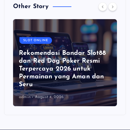
Other Story
SLOT ONLINE
Rekomendasi Bandar Slot88
dan Red Dog Poker Resmi
Terpercaya 2026 untuk
Permainan yang Aman dan
Seru
admin
August 4, 2026