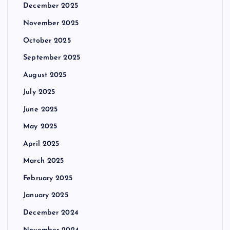
December 2025
November 2025
October 2025
September 2025
August 2025
July 2025
June 2025
May 2025
April 2025
March 2025
February 2025
January 2025
December 2024