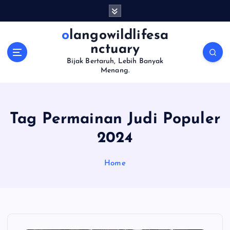
S
k
i
olangowildlifesa
p
nctuary
t
Bijak Bertaruh, Lebih Banyak
o
Menang.
c
o
n
t
Tag Permainan Judi Populer
e
2024
n
t
Home