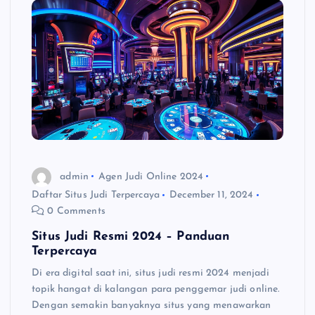
admin
Agen Judi Online 2024
Daftar Situs Judi Terpercaya
December 11, 2024
0 Comments
Situs Judi Resmi 2024 – Panduan
Terpercaya
Di era digital saat ini, situs judi resmi 2024 menjadi
topik hangat di kalangan para penggemar judi online.
Dengan semakin banyaknya situs yang menawarkan