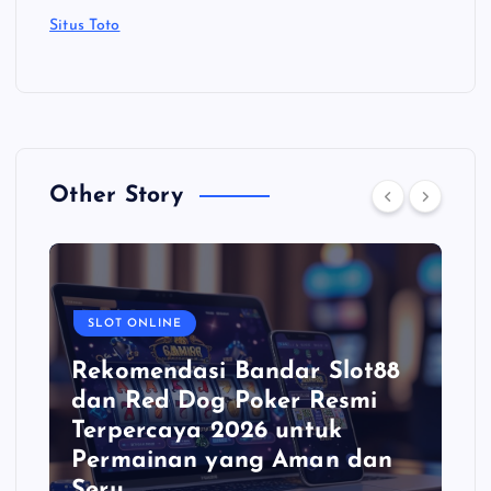
Situs Toto
Other Story
SLOT ONLINE
Rekomendasi Bandar Slot88
dan Red Dog Poker Resmi
Terpercaya 2026 untuk
Permainan yang Aman dan
Seru