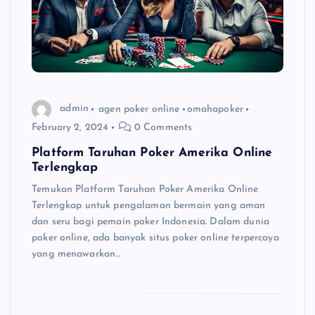
admin
agen poker online
omahapoker
February 2, 2024
0 Comments
Platform Taruhan Poker Amerika Online
Terlengkap
Temukan Platform Taruhan Poker Amerika Online
Terlengkap untuk pengalaman bermain yang aman
dan seru bagi pemain poker Indonesia. Dalam dunia
poker online, ada banyak situs poker online terpercaya
yang menawarkan…