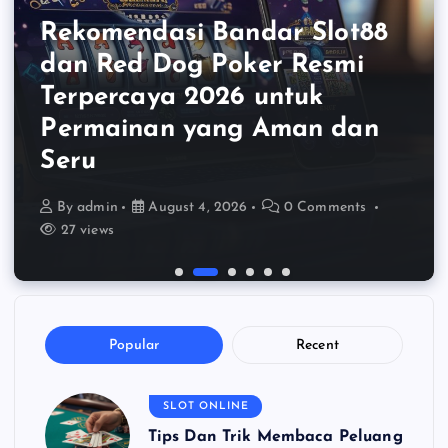
SLOT ONLINE
SLOT ONLINE
SLOT ONLINE
SLOT ONLINE
Rekomendasi Bandar Slot88
Cara Bermain Red Dog
Tips Dan Trik Membaca
dan Red Dog Poker Resmi
Panduan Lengkap Strategi
Poker Online Paling Gacor di
Daftar Situs Slot Online
Inovasi Fitur Interaktif Pada
Peluang Kartu di Permainan
Terpercaya 2026 untuk
Menang Taruhan Red Dog
Situs Slot777 2026: Panduan
dengan Layanan Pelanggan
Slot Online yang
Red Dog Poker Untuk
Permainan yang Aman dan
Poker Hari Ini: Tips dan Trik
Lengkap dan Strategi
24 Jam dan Respons Tercepat
Meningkatkan Peluang
Pemain Cerdas
Seru
Terbaik
Menang
di 2026
Kemenangan di Tahun 2026
By
By
By
By
By
By
admin
admin
admin
admin
admin
admin
August 5, 2026
August 4, 2026
August 3, 2026
August 2, 2026
August 1, 2026
July 31, 2026
0 Comments
0 Comments
0 Comments
0 Comments
0 Comments
0 Comments
22 views
27 views
19 views
26 views
36 views
43 views
Popular
Recent
SLOT ONLINE
Tips Dan Trik Membaca Peluang