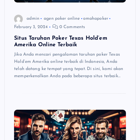
admin
agen poker online
omahapoker
February 3, 2024
0 Comments
Situs Taruhan Poker Texas Hold’em
Amerika Online Terbaik
Jika Anda mencari pengalaman taruhan poker Texas
Hold’em Amerika online terbaik di Indonesia, Anda
telah datang ke tempat yang tepat. Di sini, kami akan
memperkenalkan Anda pada beberapa situs terbaik…