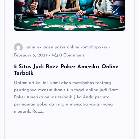
admin
agen poker online
omahapoker
February 6, 2024
0 Comments
5 Situs Judi Razz Poker Amerika Online
Terbaik
Dalam artikel ini, kami akan membahas tentang
pentingnya menemukan situs togel online judi Razz
Poker Amerika online terbaik. Jika Anda pecinta
permainan poker dan ingin mencoba varian yang
menarik, Razz…