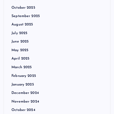
October 2025
September 2025
August 2025
July 2025
June 2025
May 2025
April 2025
March 2025
February 2025
January 2025
December 2024
November 2024
October 2024