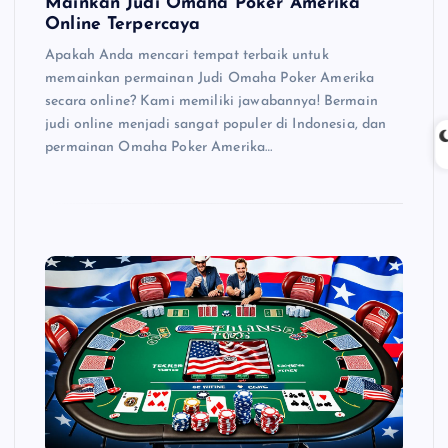
Mainkan Judi Omaha Poker Amerika
Online Terpercaya
Apakah Anda mencari tempat terbaik untuk
memainkan permainan Judi Omaha Poker Amerika
secara online? Kami memiliki jawabannya! Bermain
judi online menjadi sangat populer di Indonesia, dan
permainan Omaha Poker Amerika…