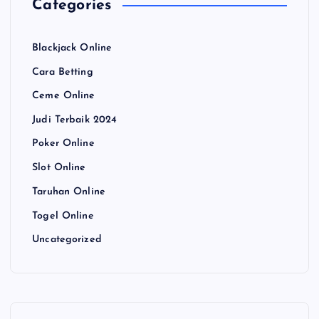
Categories
Blackjack Online
Cara Betting
Ceme Online
Judi Terbaik 2024
Poker Online
Slot Online
Taruhan Online
Togel Online
Uncategorized