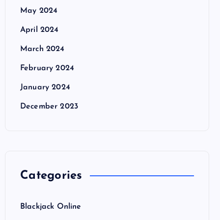
May 2024
April 2024
March 2024
February 2024
January 2024
December 2023
Categories
Blackjack Online