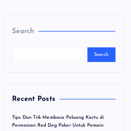
Search
Search
Recent Posts
Tips Dan Trik Membaca Peluang Kartu di
Permainan Red Dog Poker Untuk Pemain