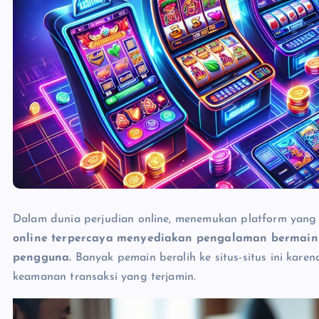
Dalam dunia perjudian online, menemukan platform yang 
online terpercaya menyediakan pengalaman bermain
pengguna.
Banyak pemain beralih ke situs-situs ini kar
keamanan transaksi yang terjamin.