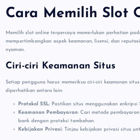
Cara Memilih Slot 
Memilih slot online terpercaya memerlukan perhatian pa
mempertimbangkan aspek keamanan, lisensi, dan reputa
nyaman.
Ciri-ciri Keamanan Situs
Setiap pengguna harus memeriksa ciri-ciri keamanan situ
diperhatikan antara lain:
Protokol SSL
: Pastikan situs menggunakan enkripsi 
Keamanan Pembayaran
: Cari metode pembayaran 
bank dengan proteksi tambahan.
Kebijakan Privasi
: Tinjau kebijakan privasi situs 