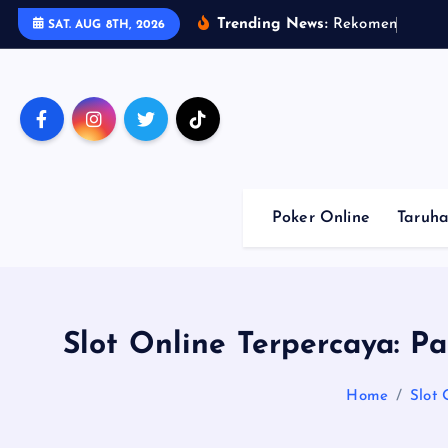
S
Trending News:
R
e
k
o
m
e
n
d
a
s
i
B
SAT. AUG 8TH, 2026
k
i
p
t
o
c
o
Poker Online
Taruha
n
t
e
n
t
Slot Online Terpercaya: 
Home
Slot 