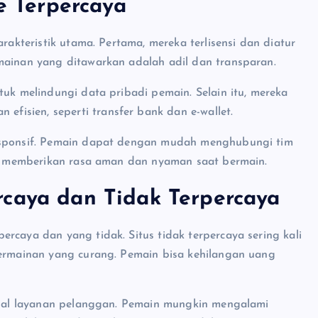
ne Terpercaya
arakteristik utama. Pertama, mereka terlisensi dan diatur
mainan yang ditawarkan adalah adil dan transparan.
tuk melindungi data pribadi pemain. Selain itu, mereka
isien, seperti transfer bank dan e-wallet.
responsif. Pemain dapat dengan mudah menghubungi tim
ini memberikan rasa aman dan nyaman saat bermain.
rcaya dan Tidak Terpercaya
rcaya dan yang tidak. Situs tidak terpercaya sering kali
permainan yang curang. Pemain bisa kehilangan uang
m hal layanan pelanggan. Pemain mungkin mengalami