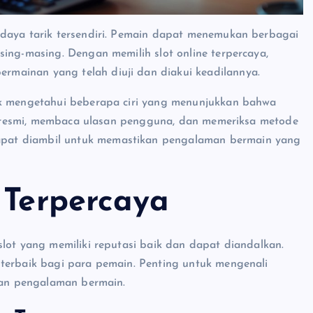
 daya tarik tersendiri. Pemain dapat menemukan berbagai
sing-masing. Dengan memilih slot online terpercaya,
mainan yang telah diuji dan diakui keadilannya.
uk mengetahui beberapa ciri yang menunjukkan bahwa
nsi resmi, membaca ulasan pengguna, dan memeriksa metode
pat diambil untuk memastikan pengalaman bermain yang
 Terpercaya
lot yang memiliki reputasi baik dan dapat diandalkan.
 terbaik bagi para pemain. Penting untuk mengenali
tkan pengalaman bermain.