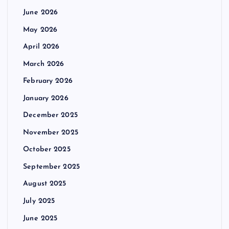
June 2026
May 2026
April 2026
March 2026
February 2026
January 2026
December 2025
November 2025
October 2025
September 2025
August 2025
July 2025
June 2025