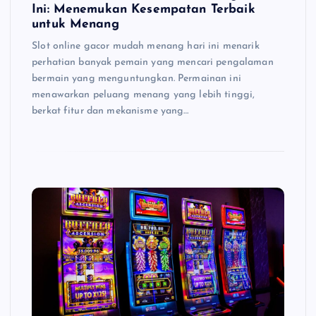
Ini: Menemukan Kesempatan Terbaik
untuk Menang
Slot online gacor mudah menang hari ini menarik
perhatian banyak pemain yang mencari pengalaman
bermain yang menguntungkan. Permainan ini
menawarkan peluang menang yang lebih tinggi,
berkat fitur dan mekanisme yang…