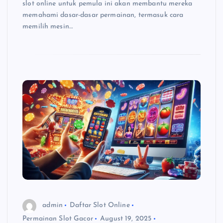
slot online untuk pemula ini akan membantu mereka
memahami dasar-dasar permainan, termasuk cara
memilih mesin…
admin
Daftar Slot Online
Permainan Slot Gacor
August 19, 2025