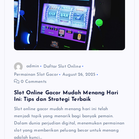
admin
Daftar Slot Online
Permainan Slot Gacor
August 26, 2025
0 Comments
Slot Online Gacor Mudah Menang Hari
Ini: Tips dan Strategi Terbaik
Slot online gacor mudah menang hari ini telah
menjadi topik yang menarik bagi banyak pemain.
Dalam dunia perjudian digital, menemukan permainan
slot yang memberikan peluang besar untuk menang
adalah kunci…