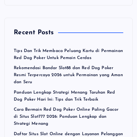
p
a
Recent Posts
g
Tips Dan Trik Membaca Peluang Kartu di Permainan
i
Red Dog Poker Untuk Pemain Cerdas
Rekomendasi Bandar Slot88 dan Red Dog Poker
n
Resmi Terpercaya 2026 untuk Permainan yang Aman
dan Seru
a
Panduan Lengkap Strategi Menang Taruhan Red
Dog Poker Hari Ini: Tips dan Trik Terbaik
t
Cara Bermain Red Dog Poker Online Paling Gacor
i
di Situs Slot777 2026: Panduan Lengkap dan
Strategi Menang
o
Daftar Situs Slot Online dengan Layanan Pelanggan