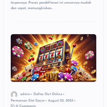
terpercaya. Proses pendaftaran ini umumnya mudah
dan cepat, memungkinkan…
admin
Daftar Slot Online
Permainan Slot Gacor
August 22, 2025
0 Comments