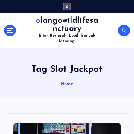
S
k
i
olangowildlifesa
p
nctuary
t
Bijak Bertaruh, Lebih Banyak
o
Menang.
c
o
n
t
Tag Slot Jackpot
e
n
Home
t