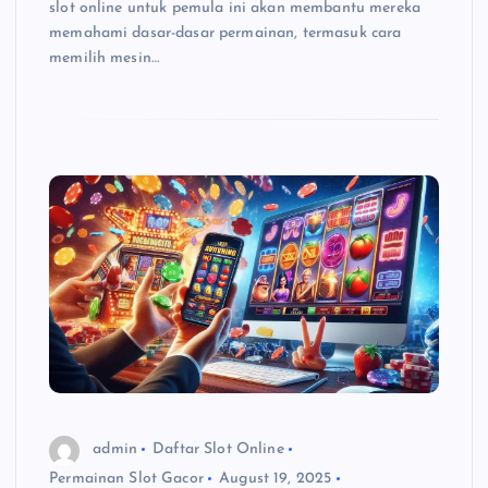
slot online untuk pemula ini akan membantu mereka
memahami dasar-dasar permainan, termasuk cara
memilih mesin…
admin
Daftar Slot Online
Permainan Slot Gacor
August 19, 2025