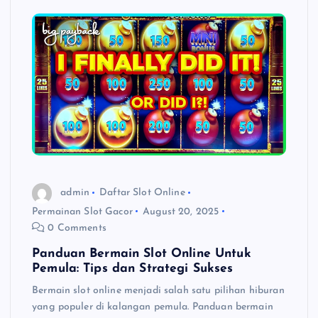
admin
Daftar Slot Online
Permainan Slot Gacor
August 20, 2025
0 Comments
Panduan Bermain Slot Online Untuk
Pemula: Tips dan Strategi Sukses
Bermain slot online menjadi salah satu pilihan hiburan
yang populer di kalangan pemula. Panduan bermain