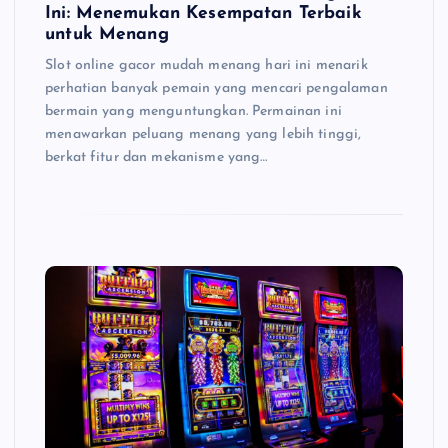
Ini: Menemukan Kesempatan Terbaik
untuk Menang
Slot online gacor mudah menang hari ini menarik
perhatian banyak pemain yang mencari pengalaman
bermain yang menguntungkan. Permainan ini
menawarkan peluang menang yang lebih tinggi,
berkat fitur dan mekanisme yang…