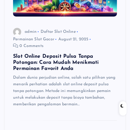
admin
Daftar Slot Online
Permainan Slot Gacor
August 21, 2025
0 Comments
Slot Online Deposit Pulsa Tanpa
Potongan: Cara Mudah Menikmati
Permainan Favorit Anda
Dalam dunia perjudian online, salah satu pilihan yang
menarik perhatian adalah slot online deposit pulsa
tanpa potongan. Metode ini memungkinkan pemain
untuk melakukan deposit tanpa biaya tambahan,
memberikan pengalaman bermain…