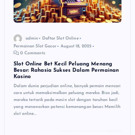
admin
Daftar Slot Online
Permainan Slot Gacor
August 18, 2025
0 Comments
Slot Online Bet Kecil Peluang Menang
Besar: Rahasia Sukses Dalam Permainan
Kasino
Dalam dunia perjudian online, banyak pemain mencari
cara untuk memaksimalkan peluang mereka. Bisa jadi,
mereka tertarik pada mesin slot dengan taruhan kecil
yang menawarkan potensi kemenangan besar. Memilih
slot online…