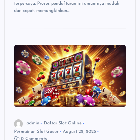
terpercaya. Proses pendaftaran ini umumnya mudah
dan cepat, memungkinkan…
admin
Daftar Slot Online
Permainan Slot Gacor
August 22, 2025
0 Comments