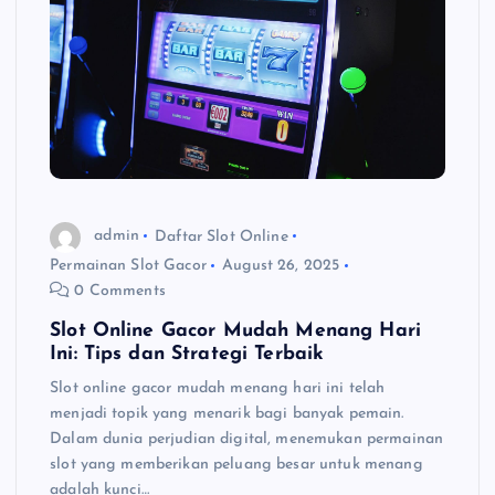
admin
Daftar Slot Online
Permainan Slot Gacor
August 26, 2025
0 Comments
Slot Online Gacor Mudah Menang Hari
Ini: Tips dan Strategi Terbaik
Slot online gacor mudah menang hari ini telah
menjadi topik yang menarik bagi banyak pemain.
Dalam dunia perjudian digital, menemukan permainan
slot yang memberikan peluang besar untuk menang
adalah kunci…