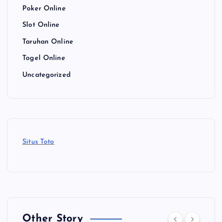
Poker Online
Slot Online
Taruhan Online
Togel Online
Uncategorized
Situs Toto
Other Story