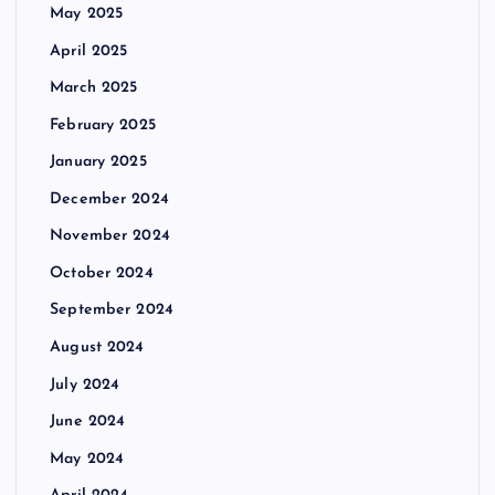
May 2025
April 2025
March 2025
February 2025
January 2025
December 2024
November 2024
October 2024
September 2024
August 2024
July 2024
June 2024
May 2024