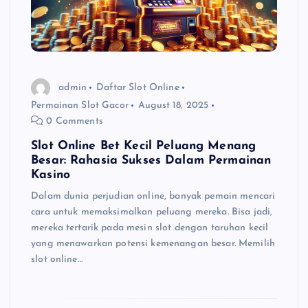
admin
Daftar Slot Online
Permainan Slot Gacor
August 18, 2025
0 Comments
Slot Online Bet Kecil Peluang Menang
Besar: Rahasia Sukses Dalam Permainan
Kasino
Dalam dunia perjudian online, banyak pemain mencari
cara untuk memaksimalkan peluang mereka. Bisa jadi,
mereka tertarik pada mesin slot dengan taruhan kecil
yang menawarkan potensi kemenangan besar. Memilih
slot online…