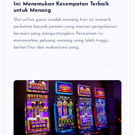
Ini: Menemukan Kesempatan Terbaik
untuk Menang
Slot online gacor mudah menang hari ini menarik
perhatian banyak pemain yang mencari pengalaman
bermain yang menguntungkan. Permainan ini
menawarkan peluang menang yang lebih tinggi,
berkat fitur dan mekanisme yang…