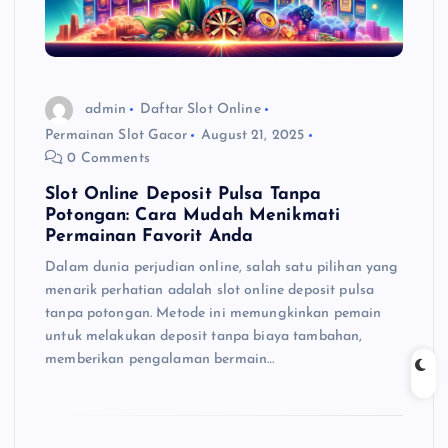
admin
Daftar Slot Online
Permainan Slot Gacor
August 21, 2025
0 Comments
Slot Online Deposit Pulsa Tanpa
Potongan: Cara Mudah Menikmati
Permainan Favorit Anda
Dalam dunia perjudian online, salah satu pilihan yang
menarik perhatian adalah slot online deposit pulsa
tanpa potongan. Metode ini memungkinkan pemain
untuk melakukan deposit tanpa biaya tambahan,
memberikan pengalaman bermain…