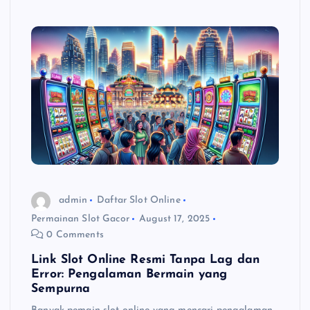
admin
Daftar Slot Online
Permainan Slot Gacor
August 17, 2025
0 Comments
Link Slot Online Resmi Tanpa Lag dan
Error: Pengalaman Bermain yang
Sempurna