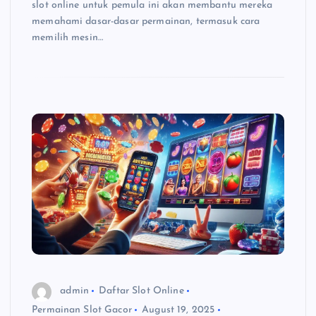
slot online untuk pemula ini akan membantu mereka
memahami dasar-dasar permainan, termasuk cara
memilih mesin…
admin
Daftar Slot Online
Permainan Slot Gacor
August 19, 2025