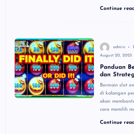
Continue rea
admin
August 20, 2025
Panduan Be
dan Strateg
Bermain slot on
di kalangan pe
akan membantu
cara memilih m
Continue rea