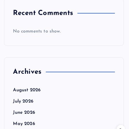
Recent Comments
No comments to show.
Archives
August 2026
July 2026
June 2026
May 2026