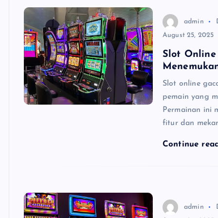
admin
August 25, 2025
Slot Onlin
Menemukan
Slot online ga
pemain yang m
Permainan ini 
fitur dan meka
Continue rea
admin