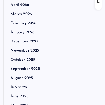
April 2026
March 2026
February 2026
January 2026
December 2025
November 2025
October 2025
September 2025
August 2025
July 2025
June 2025