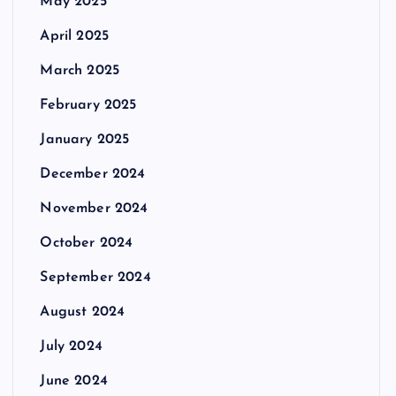
May 2025
April 2025
March 2025
February 2025
January 2025
December 2024
November 2024
October 2024
September 2024
August 2024
July 2024
June 2024