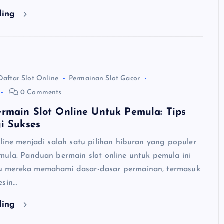
ding
Daftar Slot Online
Permainan Slot Gacor
0 Comments
rmain Slot Online Untuk Pemula: Tips
i Sukses
line menjadi salah satu pilihan hiburan yang populer
mula. Panduan bermain slot online untuk pemula ini
 mereka memahami dasar-dasar permainan, termasuk
esin…
ding