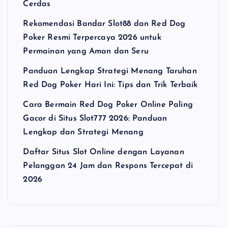
Cerdas
Rekomendasi Bandar Slot88 dan Red Dog
Poker Resmi Terpercaya 2026 untuk
Permainan yang Aman dan Seru
Panduan Lengkap Strategi Menang Taruhan
Red Dog Poker Hari Ini: Tips dan Trik Terbaik
Cara Bermain Red Dog Poker Online Paling
Gacor di Situs Slot777 2026: Panduan
Lengkap dan Strategi Menang
Daftar Situs Slot Online dengan Layanan
Pelanggan 24 Jam dan Respons Tercepat di
2026