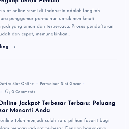
engkap untuk Pemula
 slot online resmi di Indonesia adalah langkah
para penggemar permainan untuk menikmati
judi yang aman dan terpercaya. Proses pendaftaran
udah dan cepat, memungkinkan…
ding
Daftar Slot Online
Permainan Slot Gacor
0 Comments
nline Jackpot Terbesar Terbaru: Peluang
sar Menanti Anda
online telah menjadi salah satu pilihan favorit bagi
lam mencari jackpot terbesar. Dengan banyaknya