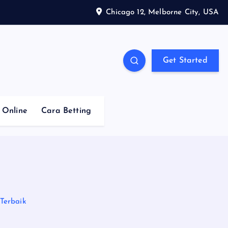
Chicago 12, Melborne City, USA
Get Started
 Online
Cara Betting
Terbaik