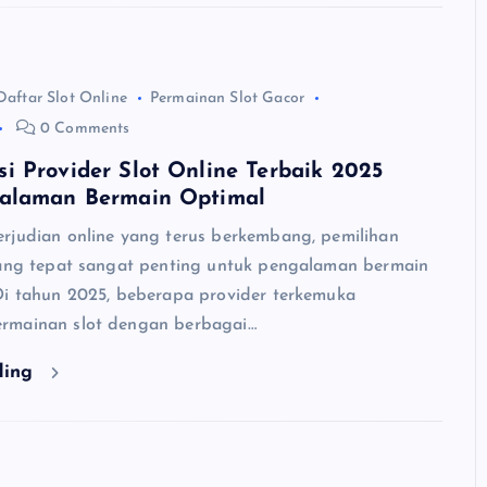
Daftar Slot Online
Permainan Slot Gacor
0 Comments
 Provider Slot Online Terbaik 2025
alaman Bermain Optimal
rjudian online yang terus berkembang, pemilihan
yang tepat sangat penting untuk pengalaman bermain
Di tahun 2025, beberapa provider terkemuka
rmainan slot dengan berbagai…
ding