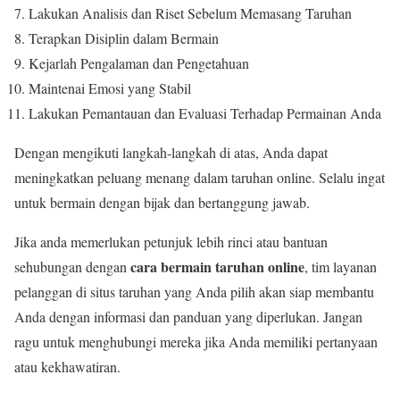
Lakukan Analisis dan Riset Sebelum Memasang Taruhan
Terapkan Disiplin dalam Bermain
Kejarlah Pengalaman dan Pengetahuan
Maintenai Emosi yang Stabil
Lakukan Pemantauan dan Evaluasi Terhadap Permainan Anda
Dengan mengikuti langkah-langkah di atas, Anda dapat
meningkatkan peluang menang dalam taruhan online. Selalu ingat
untuk bermain dengan bijak dan bertanggung jawab.
Jika anda memerlukan petunjuk lebih rinci atau bantuan
cara bermain taruhan online
sehubungan dengan
, tim layanan
pelanggan di situs taruhan yang Anda pilih akan siap membantu
Anda dengan informasi dan panduan yang diperlukan. Jangan
ragu untuk menghubungi mereka jika Anda memiliki pertanyaan
atau kekhawatiran.