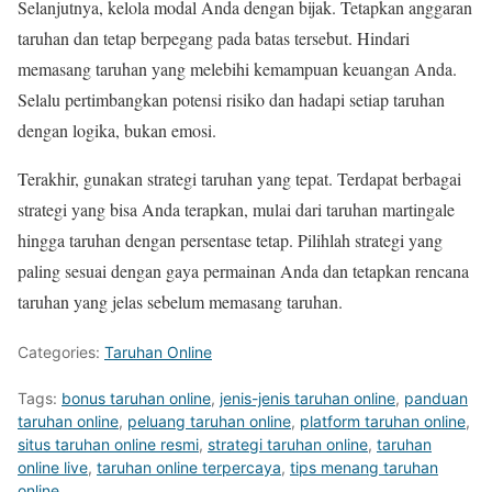
Selanjutnya, kelola modal Anda dengan bijak. Tetapkan anggaran
taruhan dan tetap berpegang pada batas tersebut. Hindari
memasang taruhan yang melebihi kemampuan keuangan Anda.
Selalu pertimbangkan potensi risiko dan hadapi setiap taruhan
dengan logika, bukan emosi.
Terakhir, gunakan strategi taruhan yang tepat. Terdapat berbagai
strategi yang bisa Anda terapkan, mulai dari taruhan martingale
hingga taruhan dengan persentase tetap. Pilihlah strategi yang
paling sesuai dengan gaya permainan Anda dan tetapkan rencana
taruhan yang jelas sebelum memasang taruhan.
Categories:
Taruhan Online
Tags:
bonus taruhan online
,
jenis-jenis taruhan online
,
panduan
taruhan online
,
peluang taruhan online
,
platform taruhan online
,
situs taruhan online resmi
,
strategi taruhan online
,
taruhan
online live
,
taruhan online terpercaya
,
tips menang taruhan
online