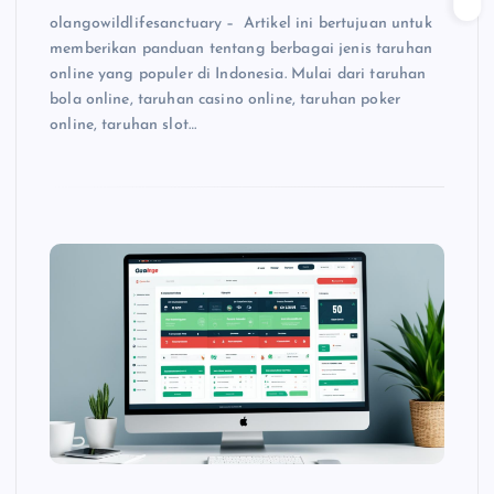
olangowildlifesanctuary – Artikel ini bertujuan untuk
memberikan panduan tentang berbagai jenis taruhan
online yang populer di Indonesia. Mulai dari taruhan
bola online, taruhan casino online, taruhan poker
online, taruhan slot…