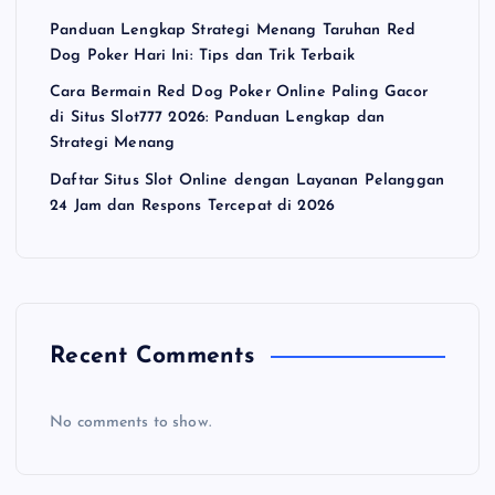
Panduan Lengkap Strategi Menang Taruhan Red
Dog Poker Hari Ini: Tips dan Trik Terbaik
Cara Bermain Red Dog Poker Online Paling Gacor
di Situs Slot777 2026: Panduan Lengkap dan
Strategi Menang
Daftar Situs Slot Online dengan Layanan Pelanggan
24 Jam dan Respons Tercepat di 2026
Recent Comments
No comments to show.