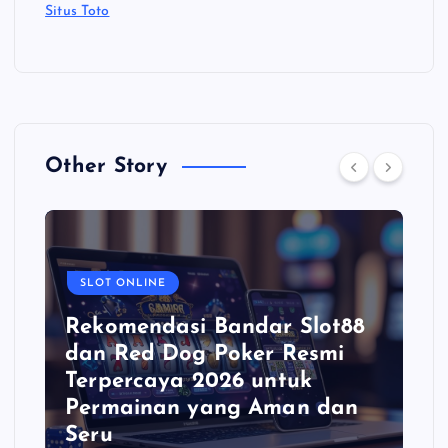
Situs Toto
Other Story
SLOT ONLINE
Rekomendasi Bandar Slot88
dan Red Dog Poker Resmi
Terpercaya 2026 untuk
Permainan yang Aman dan
Seru