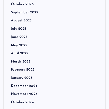
October 2025
September 2025
August 2025
July 2025
June 2025
May 2025
April 2025
March 2025
February 2025
January 2025
December 2024
November 2024
October 2024