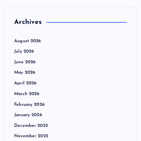
Archives
August 2026
July 2026
June 2026
May 2026
April 2026
March 2026
February 2026
January 2026
December 2025
November 2025