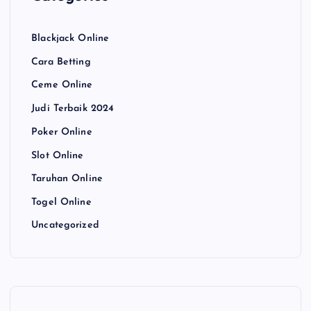
Blackjack Online
Cara Betting
Ceme Online
Judi Terbaik 2024
Poker Online
Slot Online
Taruhan Online
Togel Online
Uncategorized