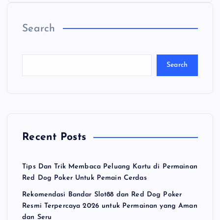
Search
Search
Recent Posts
Tips Dan Trik Membaca Peluang Kartu di Permainan
Red Dog Poker Untuk Pemain Cerdas
Rekomendasi Bandar Slot88 dan Red Dog Poker
Resmi Terpercaya 2026 untuk Permainan yang Aman
dan Seru