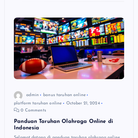
admin
bonus taruhan online
platform taruhan online
October 21, 2024
0 Comments
Panduan Taruhan Olahraga Online di
Indonesia
Selamat datang di panduan taruhan olahraga online