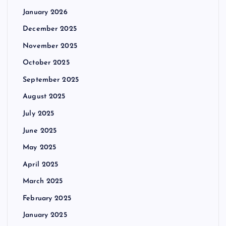
January 2026
December 2025
November 2025
October 2025
September 2025
August 2025
July 2025
June 2025
May 2025
April 2025
March 2025
February 2025
January 2025