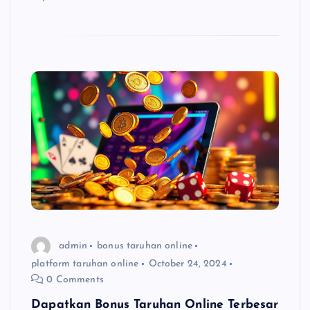
admin
bonus taruhan online
platform taruhan online
October 24, 2024
0 Comments
Dapatkan Bonus Taruhan Online Terbesar