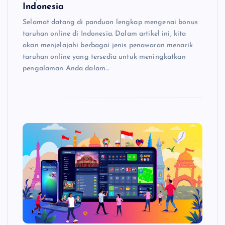
Indonesia
Selamat datang di panduan lengkap mengenai bonus
taruhan online di Indonesia. Dalam artikel ini, kita
akan menjelajahi berbagai jenis penawaran menarik
taruhan online yang tersedia untuk meningkatkan
pengalaman Anda dalam…