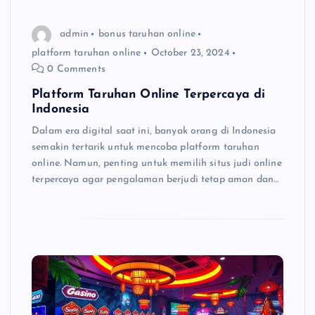
admin
bonus taruhan online
platform taruhan online
October 23, 2024
0 Comments
Platform Taruhan Online Terpercaya di
Indonesia
Dalam era digital saat ini, banyak orang di Indonesia
semakin tertarik untuk mencoba platform taruhan
online. Namun, penting untuk memilih situs judi online
terpercaya agar pengalaman berjudi tetap aman dan…