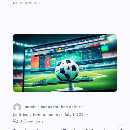
pemula yang…
admin
bonus taruhan online
jenis-jenis taruhan online
July 1, 2024
0 Comments