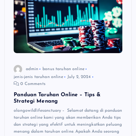
admin
bonus taruhan online
jenis-jenis taruhan online
July 2, 2024
0 Comments
Panduan Taruhan Online – Tips &
Strategi Menang
olangowildlifesanctuary – Selamat datang di panduan
taruhan online kami yang akan memberikan Anda tips
dan strategi yang efektif untuk meningkatkan peluang
menang dalam taruhan online. Apakah Anda seorang