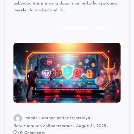
beberapa tips jitu yang dapat meningkatkan peluang
mereka dalam bertaruh di…
admin
aruhan online terpercaya
Bonus taruhan online terbesar
August 11, 2025
0 Comments