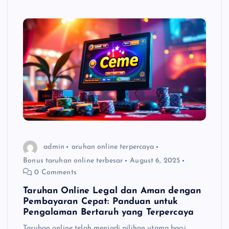
admin
aruhan online terpercaya
Bonus taruhan online terbesar
August 6, 2025
0 Comments
Taruhan Online Legal dan Aman dengan
Pembayaran Cepat: Panduan untuk
Pengalaman Bertaruh yang Terpercaya
Taruhan online telah menjadi pilihan utama bagi