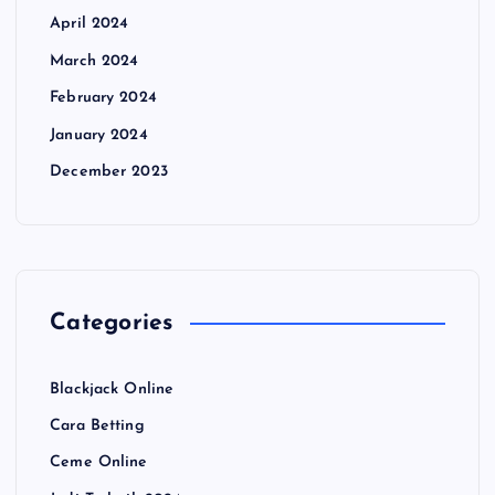
April 2024
March 2024
February 2024
January 2024
December 2023
Categories
Blackjack Online
Cara Betting
Ceme Online