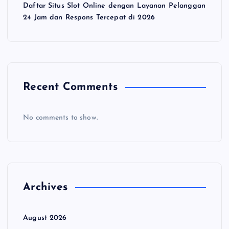
o
Daftar Situs Slot Online dengan Layanan Pelanggan
24 Jam dan Respons Tercepat di 2026
n
Recent Comments
No comments to show.
Archives
August 2026