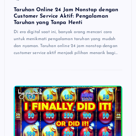
Taruhan Online 24 Jam Nonstop dengan
Customer Service Aktif: Pengalaman
Taruhan yang Tanpa Henti
Di era digital saat ini, banyak orang mencari cara
untuk menikmati pengalaman taruhan yang mudah
dan nyaman. Taruhan online 24 jam nonstop dengan
customer service aktif menjadi pilihan menarik bagi…