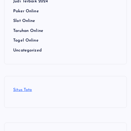
Judi Terbaik 2024
Poker Online
Slot Online
Taruhan Online
Togel Online
Uncategorized
Situs Toto