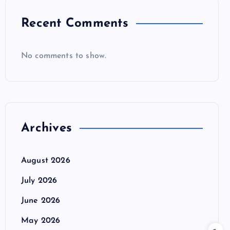
Recent Comments
No comments to show.
Archives
August 2026
July 2026
June 2026
May 2026