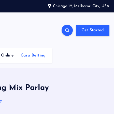
Chicago 12, Melborne City, USA
Get Started
 Online
Cara Betting
g Mix Parlay
ay