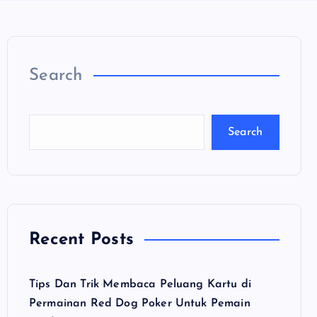
Search
Search
Recent Posts
Tips Dan Trik Membaca Peluang Kartu di
Permainan Red Dog Poker Untuk Pemain