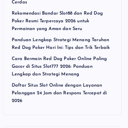
Cerdas
Rekomendasi Bandar Slot88 dan Red Dog
Poker Resmi Terpercaya 2026 untuk
Permainan yang Aman dan Seru
Panduan Lengkap Strategi Menang Taruhan
Red Dog Poker Hari Ini: Tips dan Trik Terbaik
Cara Bermain Red Dog Poker Online Paling
Gacor di Situs Slot777 2026: Panduan
Lengkap dan Strategi Menang
Daftar Situs Slot Online dengan Layanan
Pelanggan 24 Jam dan Respons Tercepat di
2026