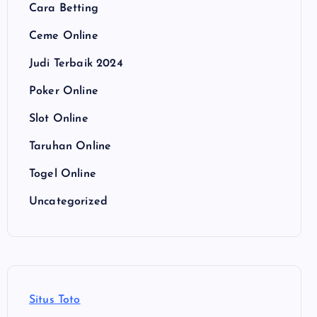
Cara Betting
Ceme Online
Judi Terbaik 2024
Poker Online
Slot Online
Taruhan Online
Togel Online
Uncategorized
Situs Toto