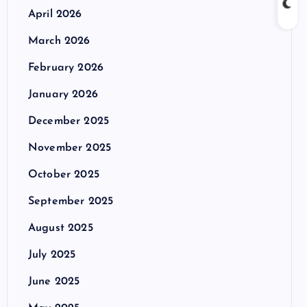
April 2026
March 2026
February 2026
January 2026
December 2025
November 2025
October 2025
September 2025
August 2025
July 2025
June 2025