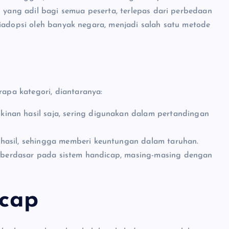
n yang adil bagi semua peserta, terlepas dari perbedaan
diadopsi oleh banyak negara, menjadi salah satu metode
apa kategori, diantaranya:
nan hasil saja, sering digunakan dalam pertandingan
 hasil, sehingga memberi keuntungan dalam taruhan.
ng berdasar pada sistem handicap, masing-masing dengan
icap