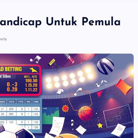
Handicap Untuk Pemula
nts