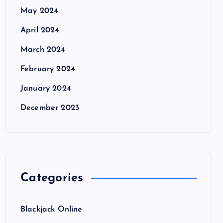
May 2024
April 2024
March 2024
February 2024
January 2024
December 2023
Categories
Blackjack Online