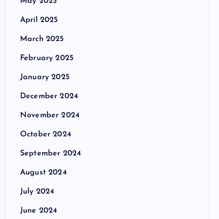
May 2025
April 2025
March 2025
February 2025
January 2025
December 2024
November 2024
October 2024
September 2024
August 2024
July 2024
June 2024