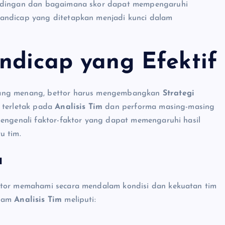
tandingan dan bagaimana skor dapat mempengaruhi
handicap yang ditetapkan menjadi kunci dalam
andicap yang Efektif
luang menang, bettor harus mengembangkan
Strategi
a terletak pada
Analisis Tim
dan performa masing-masing
mengenali faktor-faktor yang dapat memengaruhi hasil
u tim.
a
ettor memahami secara mendalam kondisi dan kekuatan tim
alam
Analisis Tim
meliputi: