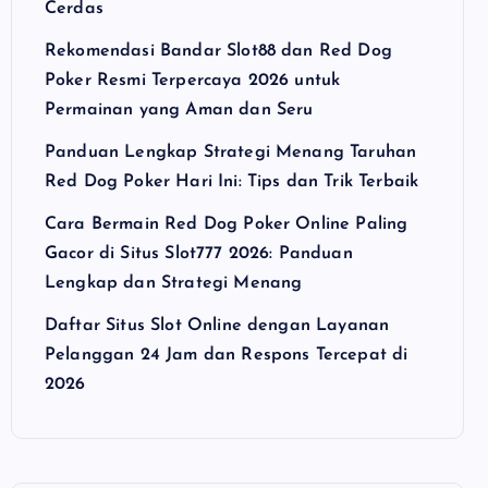
Cerdas
Rekomendasi Bandar Slot88 dan Red Dog
Poker Resmi Terpercaya 2026 untuk
Permainan yang Aman dan Seru
Panduan Lengkap Strategi Menang Taruhan
Red Dog Poker Hari Ini: Tips dan Trik Terbaik
Cara Bermain Red Dog Poker Online Paling
Gacor di Situs Slot777 2026: Panduan
Lengkap dan Strategi Menang
Daftar Situs Slot Online dengan Layanan
Pelanggan 24 Jam dan Respons Tercepat di
2026