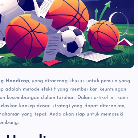
ng Handicap
, yang dirancang khusus untuk pemula yang
icap adalah metode efektif yang memberikan keuntungan
an keseimbangan dalam taruhan. Dalam artikel ini, kami
laskan konsep dasar, strategi yang dapat diterapkan,
emahaman yang tepat, Anda akan siap untuk memasuki
kembang.