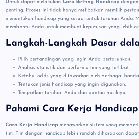
Untuk dapat melakukan
Cara Betting Handicap
dengan 
penting. Proses ini tidak hanya melibatkan memilih perta
menentukan handicap yang sesuai untuk taruhan Anda.
membantu Anda untuk membuat keputusan yang lebih cer
Langkah-Langkah Dasar dala
Pilih pertandingan yang ingin Anda pertaruhkan.
Analisis statistik dan performa tim yang terlibat.
Ketahui odds yang ditawarkan oleh berbagai banda
Tentukan jenis handicap yang ingin digunakan.
Tempatkan taruhan Anda dan pantau hasilnya.
Pahami Cara Kerja Handicap
Cara Kerja Handicap
menawarkan sistem yang memberik
tim. Tim dengan handicap lebih rendah diharapkan dapat 