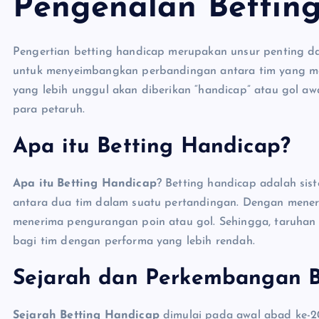
Pengenalan Bettin
Pengertian betting handicap merupakan unsur penting d
untuk menyeimbangkan perbandingan antara tim yang me
yang lebih unggul akan diberikan “handicap” atau gol aw
para petaruh.
Apa itu Betting Handicap?
Apa itu Betting Handicap
? Betting handicap adalah si
antara dua tim dalam suatu pertandingan. Dengan mener
menerima pengurangan poin atau gol. Sehingga, taruhan 
bagi tim dengan performa yang lebih rendah.
Sejarah dan Perkembangan B
Sejarah Betting Handicap
dimulai pada awal abad ke-20