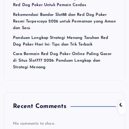
Red Dog Poker Untuk Pemain Cerdas
Rekomendasi Bandar Slot88 dan Red Dog Poker
Resmi Terpercaya 2026 untuk Permainan yang Aman
dan Seru
Panduan Lengkap Strategi Menang Taruhan Red
Dog Poker Hari Ini: Tips dan Trik Terbaik
Cara Bermain Red Dog Poker Online Paling Gacor
di Situs Slot777 2026: Panduan Lengkap dan
Strategi Menang
Recent Comments
No comments to show.