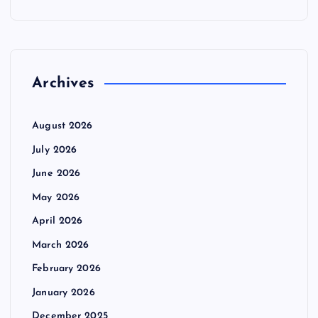
Archives
August 2026
July 2026
June 2026
May 2026
April 2026
March 2026
February 2026
January 2026
December 2025