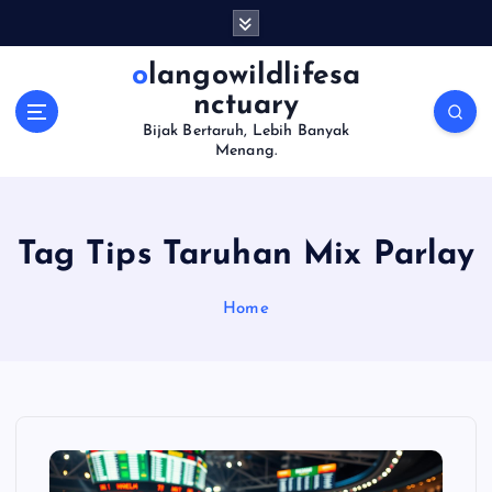
S
k
i
olangowildlifesa
p
nctuary
t
Bijak Bertaruh, Lebih Banyak
o
Menang.
c
o
n
t
Tag Tips Taruhan Mix Parlay
e
n
Home
t