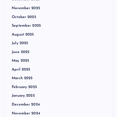
November 2025
October 2025
September 2025
August 2025
July 2025
June 2025
May 2025
April 2025
March 2025
February 2025
January 2025
December 2024
November 2024