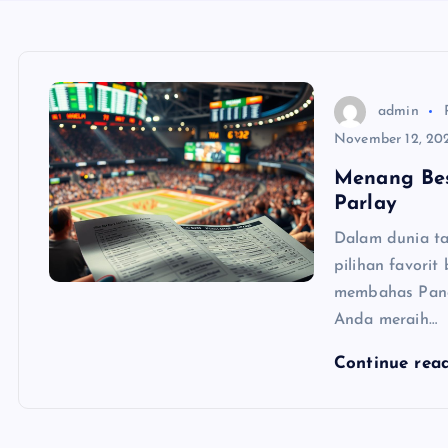
admin
November 12, 20
Menang Bes
Parlay
Dalam dunia ta
pilihan favorit
membahas Pand
Anda meraih…
Continue rea