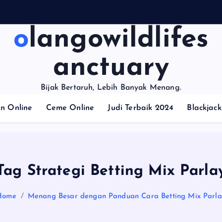
a
olangowildlifes
anctuary
Bijak Bertaruh, Lebih Banyak Menang.
n Online
Ceme Online
Judi Terbaik 2024
Blackjack
Tag Strategi Betting Mix Parla
Home
Menang Besar dengan Panduan Cara Betting Mix Parl