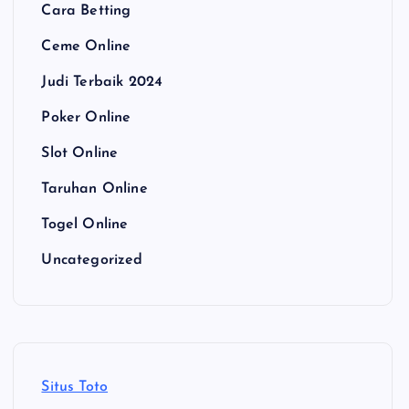
Cara Betting
Ceme Online
Judi Terbaik 2024
Poker Online
Slot Online
Taruhan Online
Togel Online
Uncategorized
Situs Toto