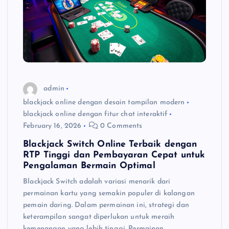
admin
blackjack online dengan desain tampilan modern
blackjack online dengan fitur chat interaktif
February 16, 2026
0 Comments
Blackjack Switch Online Terbaik dengan
RTP Tinggi dan Pembayaran Cepat untuk
Pengalaman Bermain Optimal
Blackjack Switch adalah variasi menarik dari
permainan kartu yang semakin populer di kalangan
pemain daring. Dalam permainan ini, strategi dan
keterampilan sangat diperlukan untuk meraih
kemenangan yang lebih tinggi. Permainan…