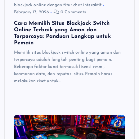
blackjack online dengan fitur chat interaktif
February 17, 2026
0 Comments
Cara Memilih Situs Blackjack Switch
Online Terbaik yang Aman dan
Terpercaya: Panduan Lengkap untuk
Pemain
Memilih situs blackjack switch online yang aman dan
terpercaya adalah langkah penting bagi pemain.
Beberapa faktor kunci termasuk lisensi resmi,
keamanan data, dan reputasi situs. Pemain harus
melakukan riset untuk…