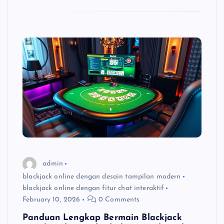
admin
blackjack online dengan desain tampilan modern
blackjack online dengan fitur chat interaktif
February 10, 2026
0 Comments
Panduan Lengkap Bermain Blackjack