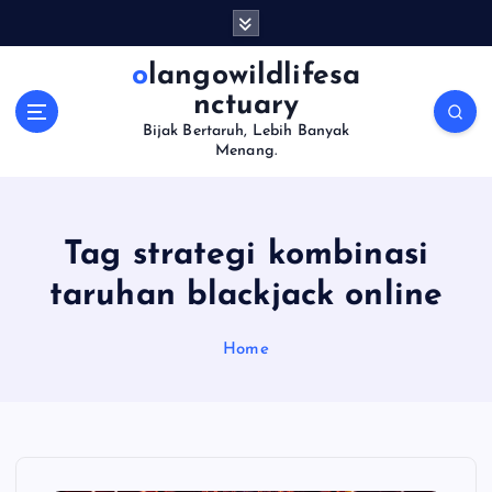
S
k
i
olangowildlifesa
p
nctuary
t
Bijak Bertaruh, Lebih Banyak
o
Menang.
c
o
n
t
Tag strategi kombinasi
e
taruhan blackjack online
n
t
Home