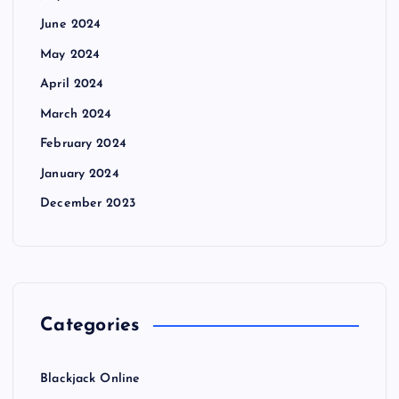
June 2024
May 2024
April 2024
March 2024
February 2024
January 2024
December 2023
Categories
Blackjack Online