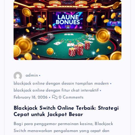
admin
blackjack online dengan desain tampilan modern
blackjack online dengan fitur chat interaktif
February 18, 2026
0 Comments
Blackjack Switch Online Terbaik: Strategi
Cepat untuk Jackpot Besar
Bagi para penggemar permainan kasino, Blackjack
Switch menawarkan pengalaman yang cepat dan