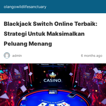
olangowildlifesanctuary
Blackjack Switch Online Terbaik:
Strategi Untuk Maksimalkan
Peluang Menang
admin
6 months ago