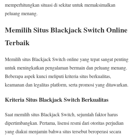
memperhitungkan situasi di sekitar untuk memaksimalkan
peluang menang.
Memilih Situs Blackjack Switch Online
Terbaik
Memilih situs Blackjack Switch online yang tepat sangat penting
untuk meningkatkan pengalaman bermain dan peluang menang.
Beberapa aspek kunci meliputi kriteria situs berkualitas,
keamanan dan legalitas platform, serta promosi yang ditawarkan.
Kriteria Situs Blackjack Switch Berkualitas
Saat memilih situs Blackjack Switch, sejumlah faktor harus
dipertimbangkan. Pertama, lisensi resmi dari otoritas perjudian
yang diakui menjamin bahwa situs tersebut beroperasi secara