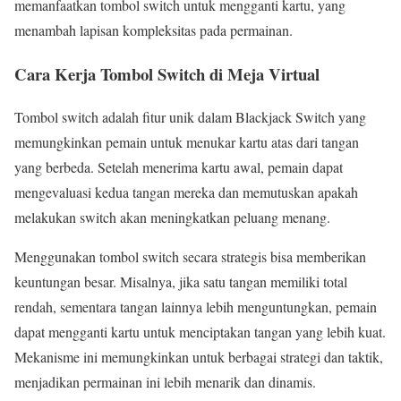
memanfaatkan tombol switch untuk mengganti kartu, yang
menambah lapisan kompleksitas pada permainan.
Cara Kerja Tombol Switch di Meja Virtual
Tombol switch adalah fitur unik dalam Blackjack Switch yang
memungkinkan pemain untuk menukar kartu atas dari tangan
yang berbeda. Setelah menerima kartu awal, pemain dapat
mengevaluasi kedua tangan mereka dan memutuskan apakah
melakukan switch akan meningkatkan peluang menang.
Menggunakan tombol switch secara strategis bisa memberikan
keuntungan besar. Misalnya, jika satu tangan memiliki total
rendah, sementara tangan lainnya lebih menguntungkan, pemain
dapat mengganti kartu untuk menciptakan tangan yang lebih kuat.
Mekanisme ini memungkinkan untuk berbagai strategi dan taktik,
menjadikan permainan ini lebih menarik dan dinamis.