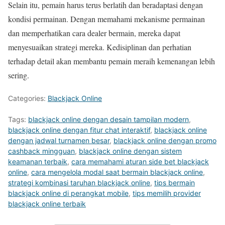
Selain itu, pemain harus terus berlatih dan beradaptasi dengan
kondisi permainan. Dengan memahami mekanisme permainan
dan memperhatikan cara dealer bermain, mereka dapat
menyesuaikan strategi mereka. Kedisiplinan dan perhatian
terhadap detail akan membantu pemain meraih kemenangan lebih
sering.
Categories:
Blackjack Online
Tags:
blackjack online dengan desain tampilan modern
,
blackjack online dengan fitur chat interaktif
,
blackjack online
dengan jadwal turnamen besar
,
blackjack online dengan promo
cashback mingguan
,
blackjack online dengan sistem
keamanan terbaik
,
cara memahami aturan side bet blackjack
online
,
cara mengelola modal saat bermain blackjack online
,
strategi kombinasi taruhan blackjack online
,
tips bermain
blackjack online di perangkat mobile
,
tips memilih provider
blackjack online terbaik