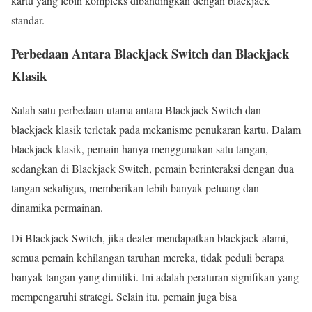
kartu yang lebih kompleks dibandingkan dengan blackjack
standar.
Perbedaan Antara Blackjack Switch dan Blackjack
Klasik
Salah satu perbedaan utama antara Blackjack Switch dan
blackjack klasik terletak pada mekanisme penukaran kartu. Dalam
blackjack klasik, pemain hanya menggunakan satu tangan,
sedangkan di Blackjack Switch, pemain berinteraksi dengan dua
tangan sekaligus, memberikan lebih banyak peluang dan
dinamika permainan.
Di Blackjack Switch, jika dealer mendapatkan blackjack alami,
semua pemain kehilangan taruhan mereka, tidak peduli berapa
banyak tangan yang dimiliki. Ini adalah peraturan signifikan yang
mempengaruhi strategi. Selain itu, pemain juga bisa