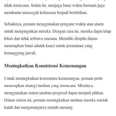
tidak terencana. Selain itu, menjaga batas waktu bermain juga
membantu mencegah kebiasaan berjudi berlebihan.
Sebaiknya, pemain menggunakan pengatur waktu atau alarm
untuk mengingatkan mereka. Dengan cara ini, mereka dapat tetap
fokus dan tidak terbawa suasana. Memiliki disiplin dalam
menetapkan batas adalah kunci untuk permainan yang
bertanggung jawab.
Meningkatkan Konsistensi Kemenangan
Untuk meningkatkan konsistensi kemenangan, pemain perlu
menerapkan strategi taruhan yang terencana. Misalnya,
menggunakan sistem taruhan progresif dapat menjadi pilihan.
Dalam sistem ini, pemain meningkatkan taruhan mereka setelah
kalah dan menguranginya setelah menang.