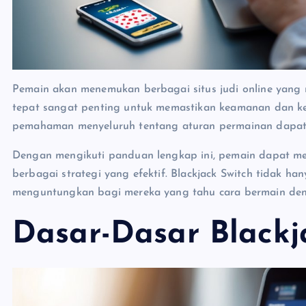
Pemain akan menemukan berbagai situs judi online yang 
tepat sangat penting untuk memastikan keamanan dan ke
pemahaman menyeluruh tentang aturan permainan dapa
Dengan mengikuti panduan lengkap ini, pemain dapat m
berbagai strategi yang efektif. Blackjack Switch tidak h
menguntungkan bagi mereka yang tahu cara bermain den
Dasar-Dasar Blackj