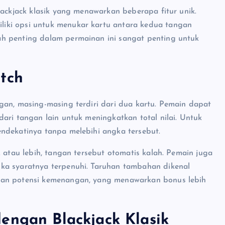
lackjack klasik yang menawarkan beberapa fitur unik.
iki opsi untuk menukar kartu antara kedua tangan
h penting dalam permainan ini sangat penting untuk
tch
gan, masing-masing terdiri dari dua kartu. Pemain dapat
ari tangan lain untuk meningkatkan total nilai. Untuk
ndekatinya tanpa melebihi angka tersebut.
2 atau lebih, tangan tersebut otomatis kalah. Pemain juga
ka syaratnya terpenuhi. Taruhan tambahan dikenal
kan potensi kemenangan, yang menawarkan bonus lebih
engan Blackjack Klasik