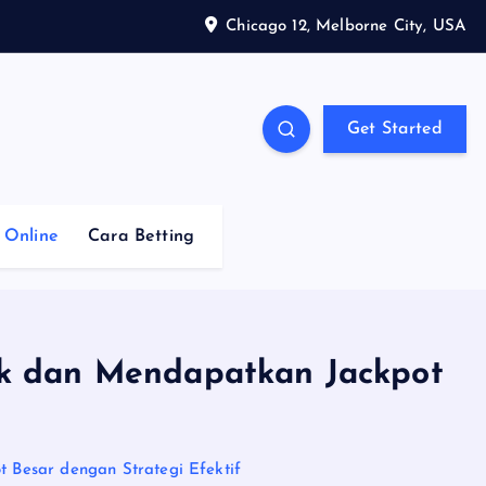
Chicago 12, Melborne City, USA
Get Started
 Online
Cara Betting
ik dan Mendapatkan Jackpot
 Besar dengan Strategi Efektif