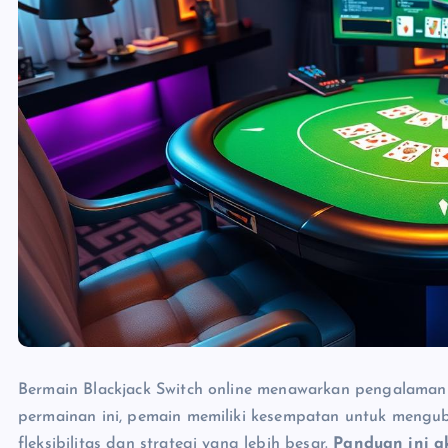
Bermain Blackjack Switch online menawarkan pengalaman
permainan ini, pemain memiliki kesempatan untuk mengu
fleksibilitas dan strategi yang lebih besar.
Panduan ini a