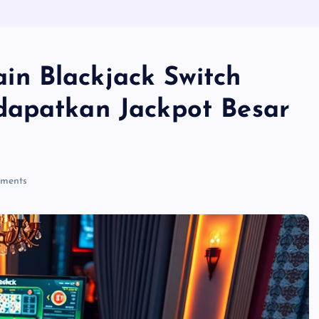
n Blackjack Switch
dapatkan Jackpot Besar
ments