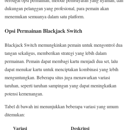
berbagai opsi permainan, metode pembayaran yang nyaman, dan
dukungan pelanggan yang profesional, para pemain akan
menemukan semuanya dalam satu platform.
Opsi Permainan Blackjack Switch
Blackjack Switch memungkinkan pemain untuk mengontrol dua
tangan sekaligus, memberikan strategi yang lebih dalam
permainan. Pemain dapat membagi kartu menjadi dua set, lalu
dapat menukar kartu untuk menciptakan kombinasi yang lebih
menguntungkan. Beberapa situs juga menawarkan variasi
taruhan, seperti taruhan sampingan yang dapat meningkatkan
potensi kemenangan.
Tabel di bawah ini menunjukkan beberapa variasi yang umum
ditemukan:
Variasi
Deskripsi