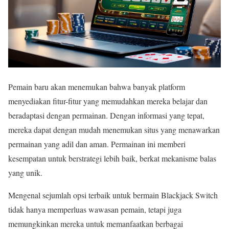
Pemain baru akan menemukan bahwa banyak platform
menyediakan fitur-fitur yang memudahkan mereka belajar dan
beradaptasi dengan permainan. Dengan informasi yang tepat,
mereka dapat dengan mudah menemukan situs yang menawarkan
permainan yang adil dan aman. Permainan ini memberi
kesempatan untuk berstrategi lebih baik, berkat mekanisme balas
yang unik.
Mengenal sejumlah opsi terbaik untuk bermain Blackjack Switch
tidak hanya memperluas wawasan pemain, tetapi juga
memungkinkan mereka untuk memanfaatkan berbagai