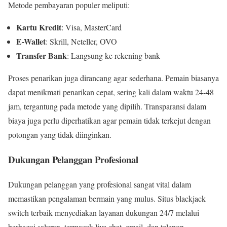
Metode pembayaran populer meliputi:
Kartu Kredit
: Visa, MasterCard
E-Wallet
: Skrill, Neteller, OVO
Transfer Bank
: Langsung ke rekening bank
Proses penarikan juga dirancang agar sederhana. Pemain biasanya
dapat menikmati penarikan cepat, sering kali dalam waktu 24-48
jam, tergantung pada metode yang dipilih. Transparansi dalam
biaya juga perlu diperhatikan agar pemain tidak terkejut dengan
potongan yang tidak diinginkan.
Dukungan Pelanggan Profesional
Dukungan pelanggan yang profesional sangat vital dalam
memastikan pengalaman bermain yang mulus. Situs blackjack
switch terbaik menyediakan layanan dukungan 24/7 melalui
berbagai saluran, termasuk live chat, email, dan telepon.