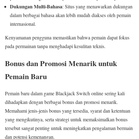
Dukungan Multi-Bahasa
: Situs yang menawarkan dukungan
dalam berbagai bahasa akan lebih mudah diakses oleh pemain
internasional.
Kenyamanan pengguna memastikan bahwa pemain dapat fokus
pada permainan tanpa menghadapi kesulitan teknis.
Bonus dan Promosi Menarik untuk
Pemain Baru
Pemain baru dalam game Blackjack Switch online sering kali
dihadapkan dengan berbagai bonus dan promosi menarik.
Memahami jenis-jenis bonus yang tersedia, syarat dan ketentuan
yang mengikutinya, serta strategi untuk memaksimalkan bonus
tersebut sangat penting untuk meningkatkan pengalaman bermain
dan potensi kemenangan.