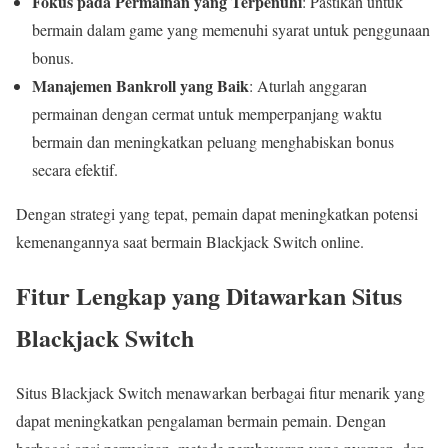
Fokus pada Permainan yang Terpenuhi
: Pastikan untuk
bermain dalam game yang memenuhi syarat untuk penggunaan
bonus.
Manajemen Bankroll yang Baik
: Aturlah anggaran
permainan dengan cermat untuk memperpanjang waktu
bermain dan meningkatkan peluang menghabiskan bonus
secara efektif.
Dengan strategi yang tepat, pemain dapat meningkatkan potensi
kemenangannya saat bermain Blackjack Switch online.
Fitur Lengkap yang Ditawarkan Situs
Blackjack Switch
Situs Blackjack Switch menawarkan berbagai fitur menarik yang
dapat meningkatkan pengalaman bermain pemain. Dengan