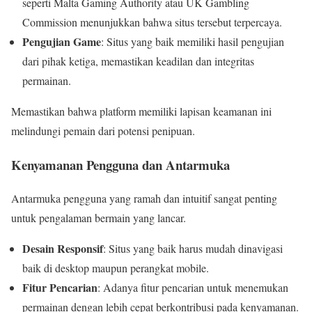
seperti Malta Gaming Authority atau UK Gambling
Commission menunjukkan bahwa situs tersebut terpercaya.
Pengujian Game
: Situs yang baik memiliki hasil pengujian
dari pihak ketiga, memastikan keadilan dan integritas
permainan.
Memastikan bahwa platform memiliki lapisan keamanan ini
melindungi pemain dari potensi penipuan.
Kenyamanan Pengguna dan Antarmuka
Antarmuka pengguna yang ramah dan intuitif sangat penting
untuk pengalaman bermain yang lancar.
Desain Responsif
: Situs yang baik harus mudah dinavigasi
baik di desktop maupun perangkat mobile.
Fitur Pencarian
: Adanya fitur pencarian untuk menemukan
permainan dengan lebih cepat berkontribusi pada kenyamanan.