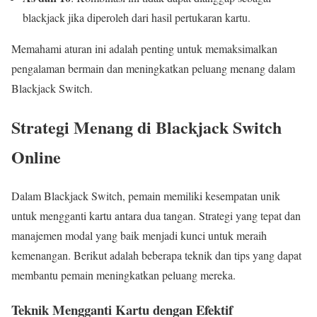
blackjack jika diperoleh dari hasil pertukaran kartu.
Memahami aturan ini adalah penting untuk memaksimalkan
pengalaman bermain dan meningkatkan peluang menang dalam
Blackjack Switch.
Strategi Menang di Blackjack Switch
Online
Dalam Blackjack Switch, pemain memiliki kesempatan unik
untuk mengganti kartu antara dua tangan. Strategi yang tepat dan
manajemen modal yang baik menjadi kunci untuk meraih
kemenangan. Berikut adalah beberapa teknik dan tips yang dapat
membantu pemain meningkatkan peluang mereka.
Teknik Mengganti Kartu dengan Efektif