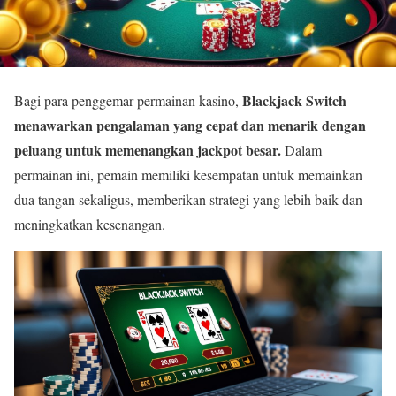
Blackjack Switch
Bagi para penggemar permainan kasino,
menawarkan pengalaman yang cepat dan menarik dengan
peluang untuk memenangkan jackpot besar.
Dalam
permainan ini, pemain memiliki kesempatan untuk memainkan
dua tangan sekaligus, memberikan strategi yang lebih baik dan
meningkatkan kesenangan.