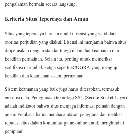
pengalaman bermain secara langsung.
Kriteria Situs Tepercaya dan Aman
Situs yang tepercaya harus memiliki lisensi yang valid dari
otoritas perjudian yang diakui. Lisensi ini menjamin bahwa situs
dioperasikan dengan standar tinggi dalam hal keamanan dan
keadilan permainan. Selain itu, penting untuk memeriksa
sertifikasi dari pihak ketiga seperti eCOGRA yang menguji
keadilan dan keamanan sistem permainan.
Sistem keamanan yang baik juga harus diterapkan, termasuk
enkripsi data. Penggunaan teknologi SSL (Secure Socket Layer)
adalah indikator bahwa situs menjaga informasi pemain dengan
aman. Pembaca harus membaca ulasan pengguna dan melihat
reputasi situs dalam komunitas game online untuk menghindari
penipuan.