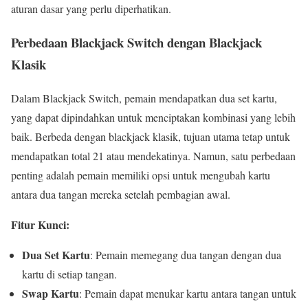
aturan dasar yang perlu diperhatikan.
Perbedaan Blackjack Switch dengan Blackjack
Klasik
Dalam Blackjack Switch, pemain mendapatkan dua set kartu,
yang dapat dipindahkan untuk menciptakan kombinasi yang lebih
baik. Berbeda dengan blackjack klasik, tujuan utama tetap untuk
mendapatkan total 21 atau mendekatinya. Namun, satu perbedaan
penting adalah pemain memiliki opsi untuk mengubah kartu
antara dua tangan mereka setelah pembagian awal.
Fitur Kunci:
Dua Set Kartu
: Pemain memegang dua tangan dengan dua
kartu di setiap tangan.
Swap Kartu
: Pemain dapat menukar kartu antara tangan untuk