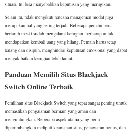
situasi. Ini bisa menyebabkan keputusan yang merugikan.
Selain itu, tidak mengikuti rencana manajemen modal juga
merupakan hal yang sering terjadi. Beberapa pemain terus
bertaruh meski sudah mengalami kerugian, berharap untuk
mendapatkan kembali uang yang hilang. Pemain harus tetap
tenang dan disiplin, menghindari keputusan emosional yang dapat
mengakibatkan kerugian lebih lanjut.
Panduan Memilih Situs Blackjack
Switch Online Terbaik
Pemilihan situs Blackjack Switch yang tepat sangat penting untuk
memastikan pengalaman bermain yang aman dan
menguntungkan. Beberapa aspek utama yang perlu
dipertimbangkan meliputi keamanan situs, penawaran bonus, dan