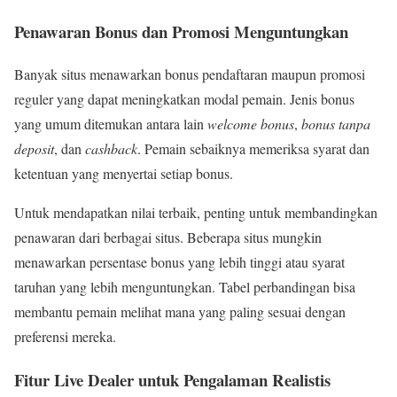
Penawaran Bonus dan Promosi Menguntungkan
Banyak situs menawarkan bonus pendaftaran maupun promosi
reguler yang dapat meningkatkan modal pemain. Jenis bonus
yang umum ditemukan antara lain
welcome bonus
,
bonus tanpa
deposit
, dan
cashback
. Pemain sebaiknya memeriksa syarat dan
ketentuan yang menyertai setiap bonus.
Untuk mendapatkan nilai terbaik, penting untuk membandingkan
penawaran dari berbagai situs. Beberapa situs mungkin
menawarkan persentase bonus yang lebih tinggi atau syarat
taruhan yang lebih menguntungkan. Tabel perbandingan bisa
membantu pemain melihat mana yang paling sesuai dengan
preferensi mereka.
Fitur Live Dealer untuk Pengalaman Realistis