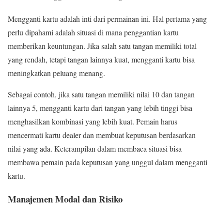
Mengganti kartu adalah inti dari permainan ini. Hal pertama yang
perlu dipahami adalah situasi di mana penggantian kartu
memberikan keuntungan. Jika salah satu tangan memiliki total
yang rendah, tetapi tangan lainnya kuat, mengganti kartu bisa
meningkatkan peluang menang.
Sebagai contoh, jika satu tangan memiliki nilai 10 dan tangan
lainnya 5, mengganti kartu dari tangan yang lebih tinggi bisa
menghasilkan kombinasi yang lebih kuat. Pemain harus
mencermati kartu dealer dan membuat keputusan berdasarkan
nilai yang ada. Keterampilan dalam membaca situasi bisa
membawa pemain pada keputusan yang unggul dalam mengganti
kartu.
Manajemen Modal dan Risiko