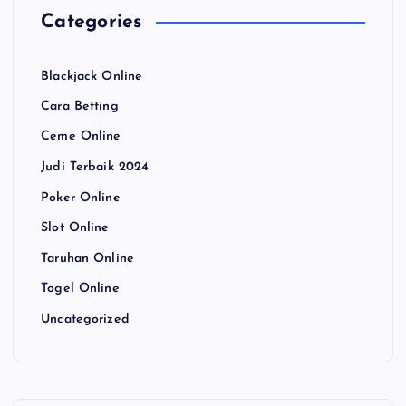
Categories
Blackjack Online
Cara Betting
Ceme Online
Judi Terbaik 2024
Poker Online
Slot Online
Taruhan Online
Togel Online
Uncategorized