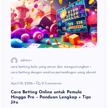
admin
cara betting bola yang aman dan menguntungkan
cara betting dengan analisa pertandingan yang akurat
April 10, 2026
0 Comments
Cara Betting Online untuk Pemula
Hingga Pro – Panduan Lengkap + Tips
Jitu