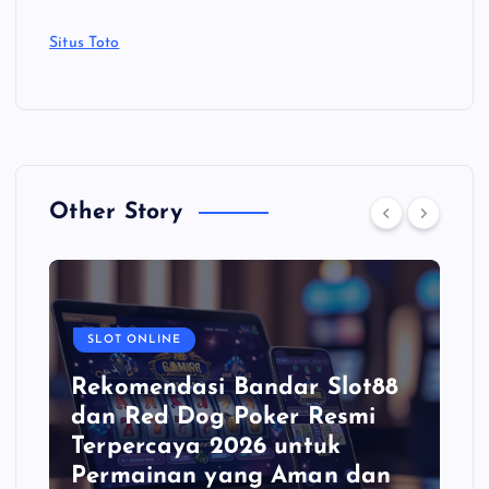
Situs Toto
Other Story
SLOT ONLINE
Rekomendasi Bandar Slot88
dan Red Dog Poker Resmi
Terpercaya 2026 untuk
Permainan yang Aman dan