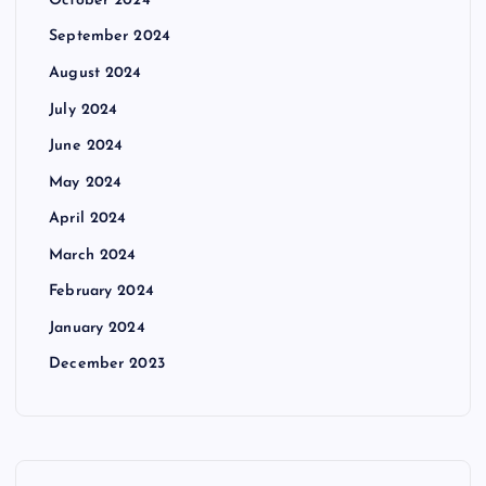
October 2024
September 2024
August 2024
July 2024
June 2024
May 2024
April 2024
March 2024
February 2024
January 2024
December 2023