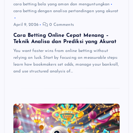
cara betting bola yang aman dan menguntungkan
cara betting dengan analisa pertandingan yang akurat
April 9, 2026
0 Comments
Cara Betting Online Cepat Menang –
Teknik Analisa dan Prediksi yang Akurat
You want faster wins from online betting without
relying on luck. Start by focusing on measurable steps:
learn how bookmakers set odds, manage your bankroll,
and use structured analysis of…