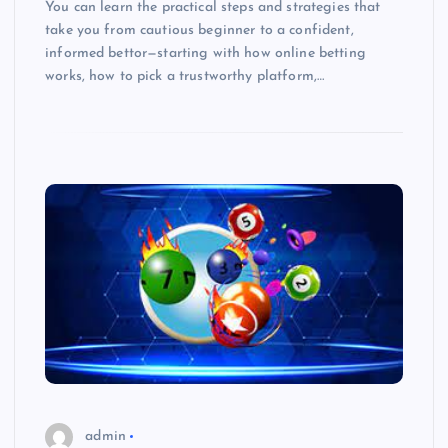
You can learn the practical steps and strategies that
take you from cautious beginner to a confident,
informed bettor—starting with how online betting
works, how to pick a trustworthy platform,…
admin