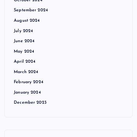
October 2024
September 2024
August 2024
July 2024
June 2024
May 2024
April 2024
March 2024
February 2024
January 2024
December 2023