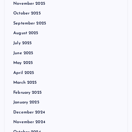
November 2025
October 2025
September 2025
August 2025
July 2025
June 2025
May 2025
April 2025
March 2025
February 2025
January 2025
December 2024
November 2024