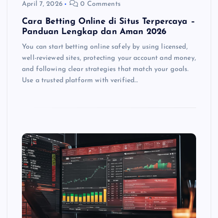
April 7, 2026
0 Comments
Cara Betting Online di Situs Terpercaya –
Panduan Lengkap dan Aman 2026
You can start betting online safely by using licensed,
well-reviewed sites, protecting your account and money,
and following clear strategies that match your goals.
Use a trusted platform with verified…