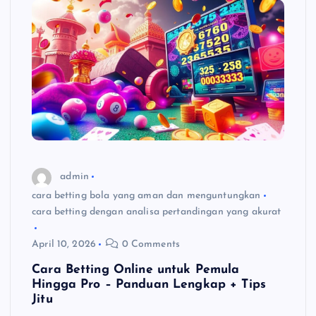
admin
cara betting bola yang aman dan menguntungkan
cara betting dengan analisa pertandingan yang akurat
April 10, 2026
0 Comments
Cara Betting Online untuk Pemula
Hingga Pro – Panduan Lengkap + Tips
Jitu