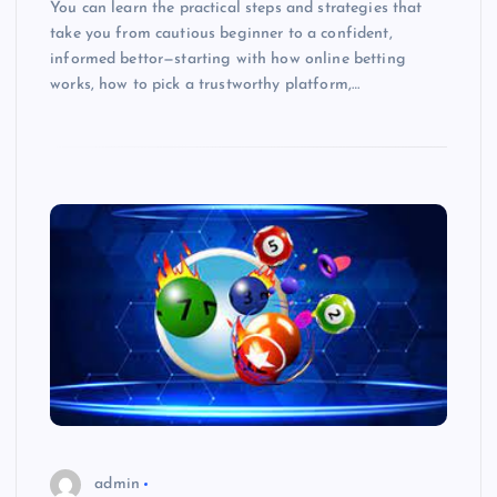
You can learn the practical steps and strategies that
take you from cautious beginner to a confident,
informed bettor—starting with how online betting
works, how to pick a trustworthy platform,…
admin