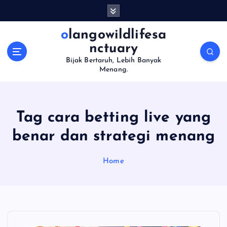
S
k
i
olangowildlifesa
p
nctuary
t
Bijak Bertaruh, Lebih Banyak
o
Menang.
c
o
n
t
Tag cara betting live yang
e
benar dan strategi menang
n
t
Home