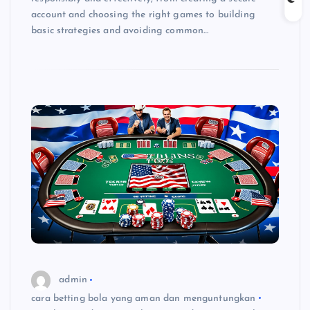
account and choosing the right games to building
basic strategies and avoiding common…
admin
cara betting bola yang aman dan menguntungkan