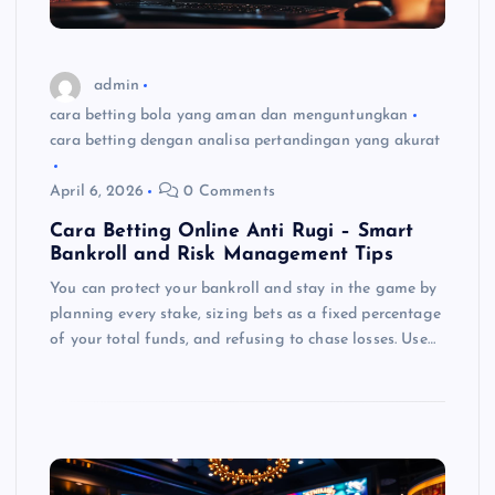
admin
cara betting bola yang aman dan menguntungkan
cara betting dengan analisa pertandingan yang akurat
April 6, 2026
0 Comments
Cara Betting Online Anti Rugi – Smart
Bankroll and Risk Management Tips
You can protect your bankroll and stay in the game by
planning every stake, sizing bets as a fixed percentage
of your total funds, and refusing to chase losses. Use…