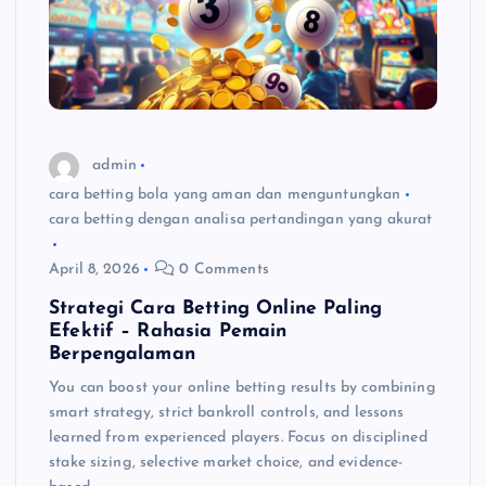
admin
cara betting bola yang aman dan menguntungkan
cara betting dengan analisa pertandingan yang akurat
April 8, 2026
0 Comments
Strategi Cara Betting Online Paling
Efektif – Rahasia Pemain
Berpengalaman
You can boost your online betting results by combining
smart strategy, strict bankroll controls, and lessons
learned from experienced players. Focus on disciplined
stake sizing, selective market choice, and evidence-