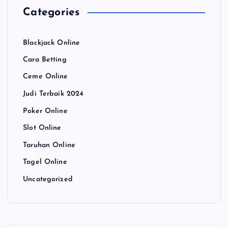
Categories
Blackjack Online
Cara Betting
Ceme Online
Judi Terbaik 2024
Poker Online
Slot Online
Taruhan Online
Togel Online
Uncategorized