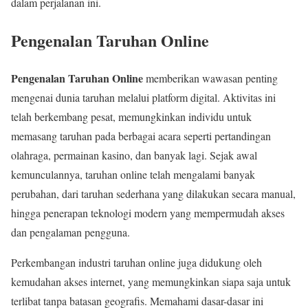
dalam perjalanan ini.
Pengenalan Taruhan Online
Pengenalan Taruhan Online
memberikan wawasan penting
mengenai dunia taruhan melalui platform digital. Aktivitas ini
telah berkembang pesat, memungkinkan individu untuk
memasang taruhan pada berbagai acara seperti pertandingan
olahraga, permainan kasino, dan banyak lagi. Sejak awal
kemunculannya, taruhan online telah mengalami banyak
perubahan, dari taruhan sederhana yang dilakukan secara manual,
hingga penerapan teknologi modern yang mempermudah akses
dan pengalaman pengguna.
Perkembangan industri taruhan online juga didukung oleh
kemudahan akses internet, yang memungkinkan siapa saja untuk
terlibat tanpa batasan geografis. Memahami dasar-dasar ini