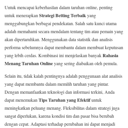
Untuk mencapai keberhasilan dalam taruhan online, penting
Strategi Betting Terbaik
untuk menerapkan
yang
menggabungkan berbagai pendekatan. Salah satu kunci utama
adalah memahami secara mendalam tentang tim atau pemain yang
akan dipertaruhkan. Menggunakan data statistik dan analisis
performa sebelumnya dapat membantu dalam membuat keputusan
Rahasia
yang lebih cerdas. Kombinasi ini menjelaskan banyak
Menang Taruhan Online
yang sering diabaikan oleh pemula.
Selain itu, tidak kalah pentingnya adalah penggunaan alat analisis
yang dapat membantu dalam memilih taruhan yang pintar.
Dengan memanfaatkan teknologi dan informasi terkini, Anda
Tips Taruhan yang Efektif
dapat menemukan
untuk
meningkatkan peluang menang. Fleksibilitas dalam strategi juga
sangat diperlukan, karena kondisi tim dan pasar bisa berubah
dengan cepat. Adaptasi terhadap perubahan ini dapat menjadi