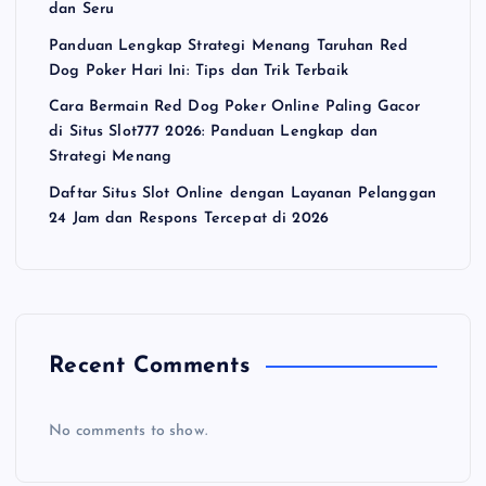
dan Seru
a
Panduan Lengkap Strategi Menang Taruhan Red
Dog Poker Hari Ini: Tips dan Trik Terbaik
t
Cara Bermain Red Dog Poker Online Paling Gacor
i
di Situs Slot777 2026: Panduan Lengkap dan
Strategi Menang
o
Daftar Situs Slot Online dengan Layanan Pelanggan
24 Jam dan Respons Tercepat di 2026
n
Recent Comments
No comments to show.