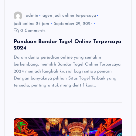
admin
agen judi online terpercaya
judi online 24 jam
September 29, 2024
0 Comments
Panduan Bandar Togel Online Terpercaya
2024
Dalam dunia perjudian online yang semakin
berkembang, memilih Bandar Togel Online Terpercaya
2024 menjadi langkah krusial bagi setiap pemain.
Dengan banyaknya pilihan Situs Togel Terbaik yang
tersedia, penting untuk mengidentifikasi…