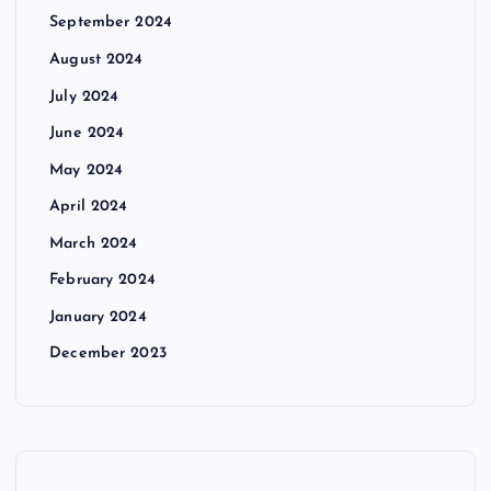
September 2024
August 2024
July 2024
June 2024
May 2024
April 2024
March 2024
February 2024
January 2024
December 2023