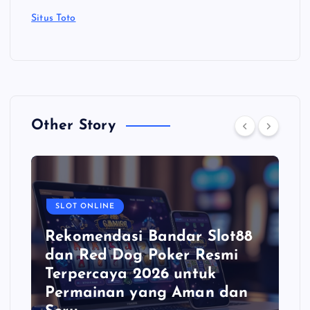
Situs Toto
Other Story
SLOT ONLINE
Rekomendasi Bandar Slot88
dan Red Dog Poker Resmi
Terpercaya 2026 untuk
Permainan yang Aman dan