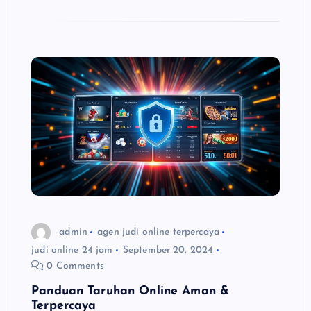
admin
agen judi online terpercaya
judi online 24 jam
September 20, 2024
0 Comments
Panduan Taruhan Online Aman &
Terpercaya