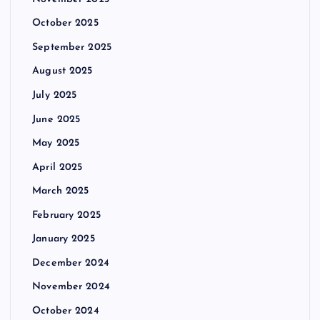
October 2025
September 2025
August 2025
July 2025
June 2025
May 2025
April 2025
March 2025
February 2025
January 2025
December 2024
November 2024
October 2024