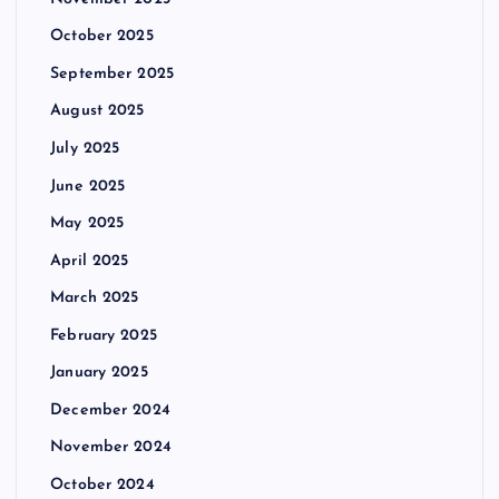
October 2025
September 2025
August 2025
July 2025
June 2025
May 2025
April 2025
March 2025
February 2025
January 2025
December 2024
November 2024
October 2024