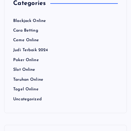
Categories
Blackjack Online
Cara Betting
Ceme Online
Judi Terbaik 2024
Poker Online
Slot Online
Taruhan Online
Togel Online
Uncategorized