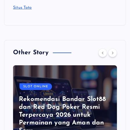
Situs Toto
Other Story
SLOT ONLINE
Rekomendasi Bandar Slot88
dan Red Dog Poker Resmi
Terpercaya 2026 untuk
Permainan yang Aman dan