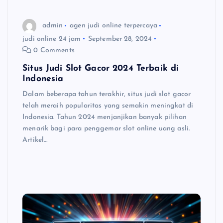
admin
agen judi online terpercaya
judi online 24 jam
September 28, 2024
0 Comments
Situs Judi Slot Gacor 2024 Terbaik di
Indonesia
Dalam beberapa tahun terakhir, situs judi slot gacor
telah meraih popularitas yang semakin meningkat di
Indonesia. Tahun 2024 menjanjikan banyak pilihan
menarik bagi para penggemar slot online uang asli.
Artikel…