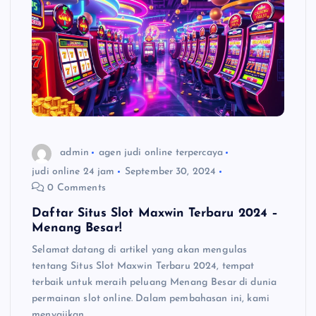
admin
agen judi online terpercaya
judi online 24 jam
September 30, 2024
0 Comments
Daftar Situs Slot Maxwin Terbaru 2024 –
Menang Besar!
Selamat datang di artikel yang akan mengulas
tentang Situs Slot Maxwin Terbaru 2024, tempat
terbaik untuk meraih peluang Menang Besar di dunia
permainan slot online. Dalam pembahasan ini, kami
menyajikan…