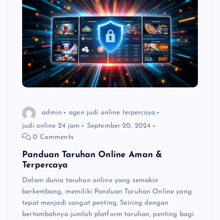
admin
agen judi online terpercaya
judi online 24 jam
September 20, 2024
0 Comments
Panduan Taruhan Online Aman &
Terpercaya
Dalam dunia taruhan online yang semakin
berkembang, memiliki Panduan Taruhan Online yang
tepat menjadi sangat penting. Seiring dengan
bertambahnya jumlah platform taruhan, penting bagi