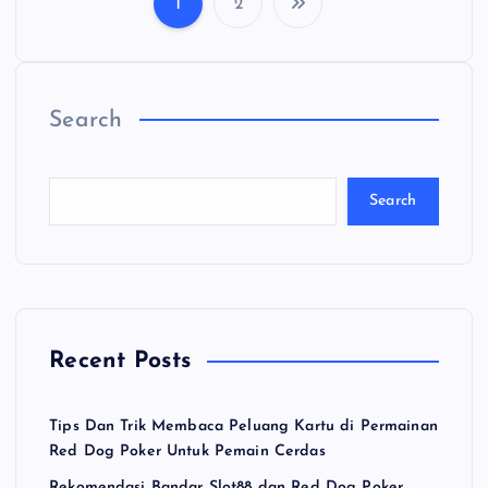
1
2
P
o
Search
s
t
Search
s
p
a
Recent Posts
g
Tips Dan Trik Membaca Peluang Kartu di Permainan
i
Red Dog Poker Untuk Pemain Cerdas
Rekomendasi Bandar Slot88 dan Red Dog Poker