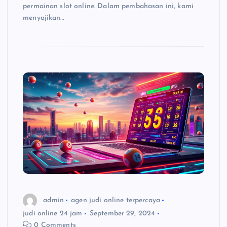
permainan slot online. Dalam pembahasan ini, kami
menyajikan…
admin
agen judi online terpercaya
judi online 24 jam
September 29, 2024
0 Comments