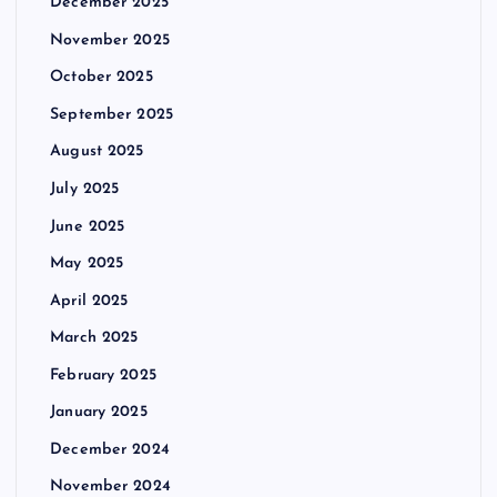
December 2025
November 2025
October 2025
September 2025
August 2025
July 2025
June 2025
May 2025
April 2025
March 2025
February 2025
January 2025
December 2024
November 2024