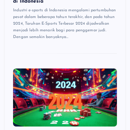
di Indonesia
Industri e-sports di Indonesia mengalami pertumbuhan
pesat dalam beberapa tahun terakhir, dan pada tahun
2024, Taruhan E-Sports Terbesar 2024 dijadwalkan
menjadi lebih menarik bagi para penggemar judi.
Dengan semakin banyaknya…