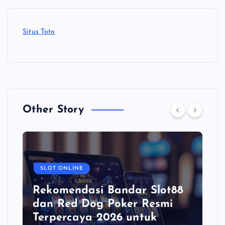
Situs Toto
Other Story
SLOT ONLINE
Rekomendasi Bandar Slot88
dan Red Dog Poker Resmi
Terpercaya 2026 untuk