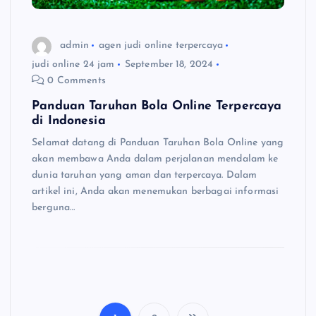
admin
agen judi online terpercaya
judi online 24 jam
September 18, 2024
0 Comments
Panduan Taruhan Bola Online Terpercaya
di Indonesia
Selamat datang di Panduan Taruhan Bola Online yang
akan membawa Anda dalam perjalanan mendalam ke
dunia taruhan yang aman dan terpercaya. Dalam
artikel ini, Anda akan menemukan berbagai informasi
berguna…