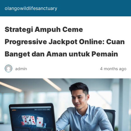
olangowildlifesanctuary
Strategi Ampuh Ceme
Progressive Jackpot Online: Cuan
Banget dan Aman untuk Pemain
admin
4 months ago