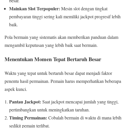
besar.
Mainkan Slot Terpopuler:
Mesin slot dengan tingkat
pembayaran tinggi sering kali memiliki jackpot progresif lebih
baik.
Pola bermain yang sistematis akan memberikan panduan dalam
mengambil keputusan yang lebih baik saat bermain.
Menentukan Momen Tepat Bertaruh Besar
Waktu yang tepat untuk bertaruh besar dapat menjadi faktor
penentu hasil permainan. Pemain harus memperhatikan beberapa
aspek kunci.
Pantau Jackpot:
Saat jackpot mencapai jumlah yang tinggi,
pertimbangkan untuk meningkatkan taruhan.
Timing Permainan:
Cobalah bermain di waktu di mana lebih
sedikit pemain terlibat.