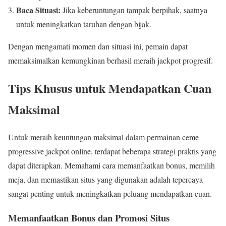
Baca Situasi:
Jika keberuntungan tampak berpihak, saatnya
untuk meningkatkan taruhan dengan bijak.
Dengan mengamati momen dan situasi ini, pemain dapat
memaksimalkan kemungkinan berhasil meraih jackpot progresif.
Tips Khusus untuk Mendapatkan Cuan
Maksimal
Untuk meraih keuntungan maksimal dalam permainan ceme
progressive jackpot online, terdapat beberapa strategi praktis yang
dapat diterapkan. Memahami cara memanfaatkan bonus, memilih
meja, dan memastikan situs yang digunakan adalah tepercaya
sangat penting untuk meningkatkan peluang mendapatkan cuan.
Memanfaatkan Bonus dan Promosi Situs