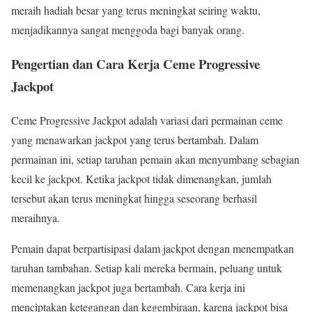
meraih hadiah besar yang terus meningkat seiring waktu,
menjadikannya sangat menggoda bagi banyak orang.
Pengertian dan Cara Kerja Ceme Progressive
Jackpot
Ceme Progressive Jackpot adalah variasi dari permainan ceme
yang menawarkan jackpot yang terus bertambah. Dalam
permainan ini, setiap taruhan pemain akan menyumbang sebagian
kecil ke jackpot. Ketika jackpot tidak dimenangkan, jumlah
tersebut akan terus meningkat hingga seseorang berhasil
meraihnya.
Pemain dapat berpartisipasi dalam jackpot dengan menempatkan
taruhan tambahan. Setiap kali mereka bermain, peluang untuk
memenangkan jackpot juga bertambah. Cara kerja ini
menciptakan ketegangan dan kegembiraan, karena jackpot bisa