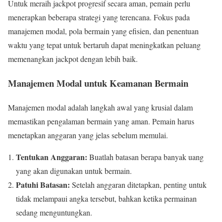
Untuk meraih jackpot progresif secara aman, pemain perlu
menerapkan beberapa strategi yang terencana. Fokus pada
manajemen modal, pola bermain yang efisien, dan penentuan
waktu yang tepat untuk bertaruh dapat meningkatkan peluang
memenangkan jackpot dengan lebih baik.
Manajemen Modal untuk Keamanan Bermain
Manajemen modal adalah langkah awal yang krusial dalam
memastikan pengalaman bermain yang aman. Pemain harus
menetapkan anggaran yang jelas sebelum memulai.
Tentukan Anggaran:
Buatlah batasan berapa banyak uang
yang akan digunakan untuk bermain.
Patuhi Batasan:
Setelah anggaran ditetapkan, penting untuk
tidak melampaui angka tersebut, bahkan ketika permainan
sedang menguntungkan.