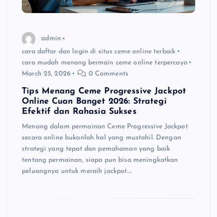
admin
cara daftar dan login di situs ceme online terbaik
cara mudah menang bermain ceme online terpercaya
March 25, 2026
0 Comments
Tips Menang Ceme Progressive Jackpot
Online Cuan Banget 2026: Strategi
Efektif dan Rahasia Sukses
Menang dalam permainan Ceme Progressive Jackpot
secara online bukanlah hal yang mustahil. Dengan
strategi yang tepat dan pemahaman yang baik
tentang permainan, siapa pun bisa meningkatkan
peluangnya untuk meraih jackpot.…