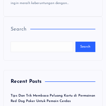
ingin meraih keberuntungan dengan…
Search
Search
Recent Posts
Tips Dan Trik Membaca Peluang Kartu di Permainan
Red Dog Poker Untuk Pemain Cerdas