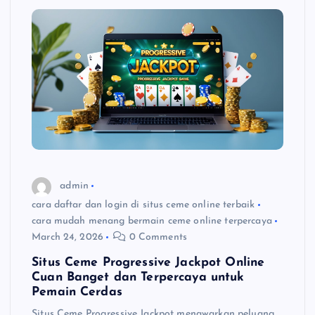
admin
cara daftar dan login di situs ceme online terbaik
cara mudah menang bermain ceme online terpercaya
March 24, 2026
0 Comments
Situs Ceme Progressive Jackpot Online
Cuan Banget dan Terpercaya untuk
Pemain Cerdas
Situs Ceme Progressive Jackpot menawarkan peluang