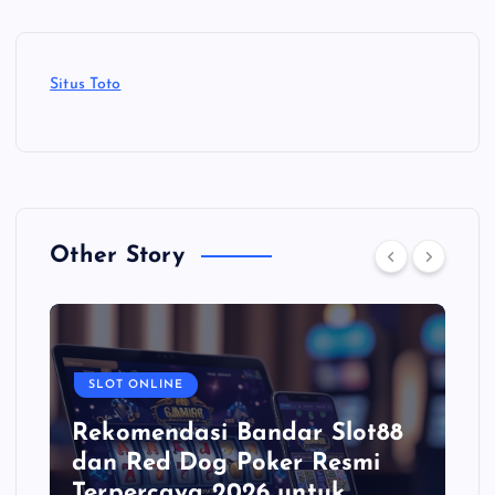
Situs Toto
Other Story
SLOT ONLINE
Rekomendasi Bandar Slot88
dan Red Dog Poker Resmi
Terpercaya 2026 untuk