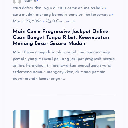
admin
cara daftar dan login di situs ceme online terbaik
cara mudah menang bermain ceme online terpercaya
March 23, 2026
0 Comments
Main Ceme Progressive Jackpot Online
Cuan Banget Tanpa Ribet: Kesempatan
Menang Besar Secara Mudah
Main Ceme menjadi salah satu pilihan menarik bagi
pemain yang mencari peluang jackpot progresif secara
online. Permainan ini menawarkan pengalaman yang
sederhana namun mengasyikkan, di mana pemain
dapat meraih kemenangan…