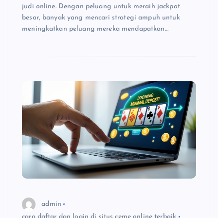
judi online. Dengan peluang untuk meraih jackpot
besar, banyak yang mencari strategi ampuh untuk
meningkatkan peluang mereka mendapatkan…
admin
cara daftar dan login di situs ceme online terbaik