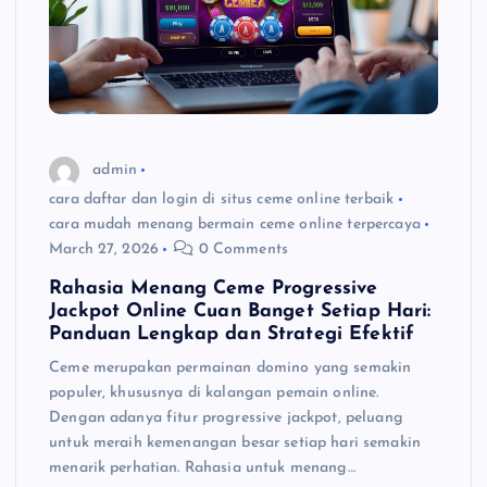
admin
cara daftar dan login di situs ceme online terbaik
cara mudah menang bermain ceme online terpercaya
March 27, 2026
0 Comments
Rahasia Menang Ceme Progressive
Jackpot Online Cuan Banget Setiap Hari:
Panduan Lengkap dan Strategi Efektif
Ceme merupakan permainan domino yang semakin
populer, khususnya di kalangan pemain online.
Dengan adanya fitur progressive jackpot, peluang
untuk meraih kemenangan besar setiap hari semakin
menarik perhatian. Rahasia untuk menang…