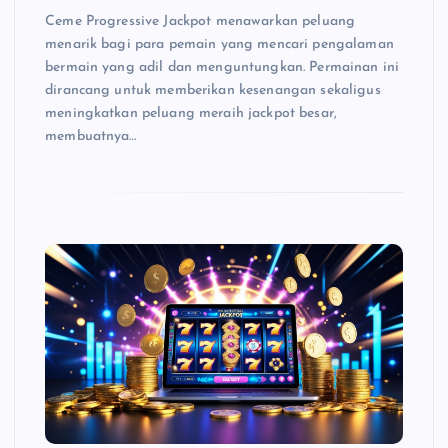
Ceme Progressive Jackpot menawarkan peluang
menarik bagi para pemain yang mencari pengalaman
bermain yang adil dan menguntungkan. Permainan ini
dirancang untuk memberikan kesenangan sekaligus
meningkatkan peluang meraih jackpot besar,
membuatnya…